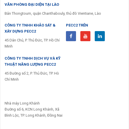
VĂN PHÒNG ĐẠI DIỆN TẠI LÀO
Bản Thongtoum, quận Chanthabouly, thủ đô Vientiane, Lào
CÔNG TY TNHH KHẢO SÁT &
PECC2 TRÊN
XÂY DỰNG PECC2
45 Dân Chủ, P. Thủ Đức, TP. Hồ Chí
Minh
CÔNG TY TNHH DỊCH VỤ VÀ KỸ
THUẬT NĂNG LƯỢNG PECC2
45 Đường số 2, P. Thủ Đức, TP. Hò
Chí Minh
Nhà máy Long Khánh
Đường số 6, KCN Long Khánh, Xã
Bình Lộc, TP. Long Khánh, Đồng Nai