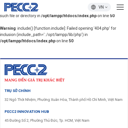
VN
Warning
: include(404.php) [
function.include
]: failed to open stream: No
such file or directory in
/opt/lampp/htdocs/index.php
on line
50
Warning
: include() [
function.include
]: Failed opening '404.php' for
inclusion (include_path='.:/opt/lampp/lib/php') in
/opt/lampp/htdocs/index.php
on line
50
TRỤ SỞ CHÍNH
32 Ngô Thời Nhiệm, Phường Xuân Hòa, Thành phố Hồ Chí Minh, Việt Nam
PECC2 INNOVATION HUB
45 Đường Số 2, Phường Thủ Đức, Tp. HCM, Việt Nam