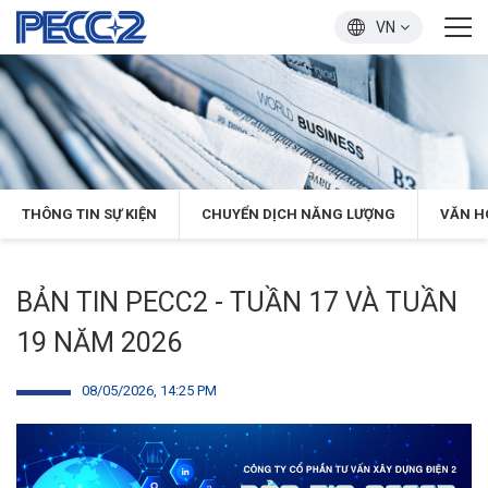
VN
THÔNG TIN SỰ KIỆN
CHUYỂN DỊCH NĂNG LƯỢNG
VĂN H
BẢN TIN PECC2 - TUẦN 17 VÀ TUẦN
19 NĂM 2026
08/05/2026, 14:25 PM