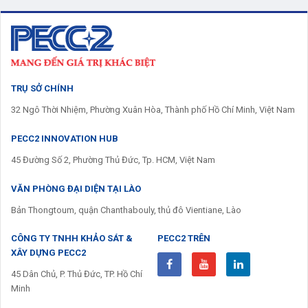
TRỤ SỞ CHÍNH
32 Ngô Thời Nhiệm, Phường Xuân Hòa, Thành phố Hồ Chí Minh, Việt Nam
PECC2 INNOVATION HUB
45 Đường Số 2, Phường Thủ Đức, Tp. HCM, Việt Nam
VĂN PHÒNG ĐẠI DIỆN TẠI LÀO
Bản Thongtoum, quận Chanthabouly, thủ đô Vientiane, Lào
CÔNG TY TNHH KHẢO SÁT &
PECC2 TRÊN
XÂY DỰNG PECC2
45 Dân Chủ, P. Thủ Đức, TP. Hồ Chí
Minh