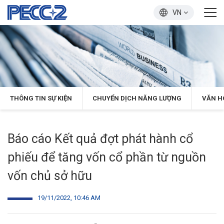
VN
THÔNG TIN SỰ KIỆN
CHUYỂN DỊCH NĂNG LƯỢNG
VĂN H
Báo cáo Kết quả đợt phát hành cổ
phiếu để tăng vốn cổ phần từ nguồn
vốn chủ sở hữu
19/11/2022, 10:46 AM