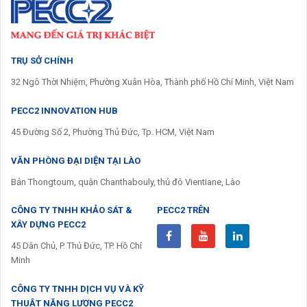
TRỤ SỞ CHÍNH
32 Ngô Thời Nhiệm, Phường Xuân Hòa, Thành phố Hồ Chí Minh, Việt Nam
PECC2 INNOVATION HUB
45 Đường Số 2, Phường Thủ Đức, Tp. HCM, Việt Nam
VĂN PHÒNG ĐẠI DIỆN TẠI LÀO
Bản Thongtoum, quận Chanthabouly, thủ đô Vientiane, Lào
CÔNG TY TNHH KHẢO SÁT &
PECC2 TRÊN
XÂY DỰNG PECC2
45 Dân Chủ, P. Thủ Đức, TP. Hồ Chí
Minh
CÔNG TY TNHH DỊCH VỤ VÀ KỸ
THUẬT NĂNG LƯỢNG PECC2