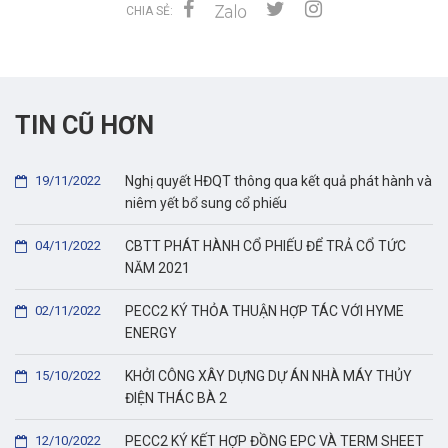
CHIA SẺ:
TIN CŨ HƠN
19/11/2022
Nghị quyết HĐQT thông qua kết quả phát hành và
niêm yết bổ sung cổ phiếu
04/11/2022
CBTT PHÁT HÀNH CỔ PHIẾU ĐỂ TRẢ CỔ TỨC
NĂM 2021
02/11/2022
PECC2 KÝ THỎA THUẬN HỢP TÁC VỚI HYME
ENERGY
15/10/2022
KHỞI CÔNG XÂY DỰNG DỰ ÁN NHÀ MÁY THỦY
ĐIỆN THÁC BÀ 2
12/10/2022
PECC2 KÝ KẾT HỢP ĐỒNG EPC VÀ TERM SHEET