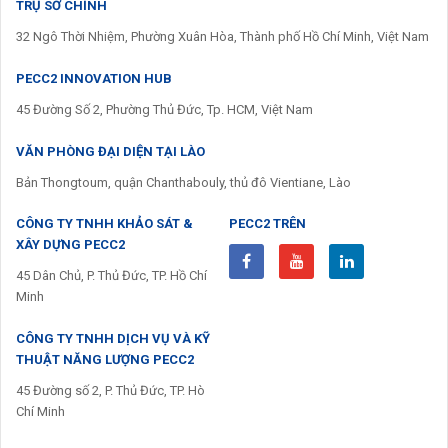
TRỤ SỞ CHÍNH
32 Ngô Thời Nhiệm, Phường Xuân Hòa, Thành phố Hồ Chí Minh, Việt Nam
PECC2 INNOVATION HUB
45 Đường Số 2, Phường Thủ Đức, Tp. HCM, Việt Nam
VĂN PHÒNG ĐẠI DIỆN TẠI LÀO
Bản Thongtoum, quận Chanthabouly, thủ đô Vientiane, Lào
CÔNG TY TNHH KHẢO SÁT &
PECC2 TRÊN
XÂY DỰNG PECC2
45 Dân Chủ, P. Thủ Đức, TP. Hồ Chí
Minh
CÔNG TY TNHH DỊCH VỤ VÀ KỸ
THUẬT NĂNG LƯỢNG PECC2
45 Đường số 2, P. Thủ Đức, TP. Hò
Chí Minh