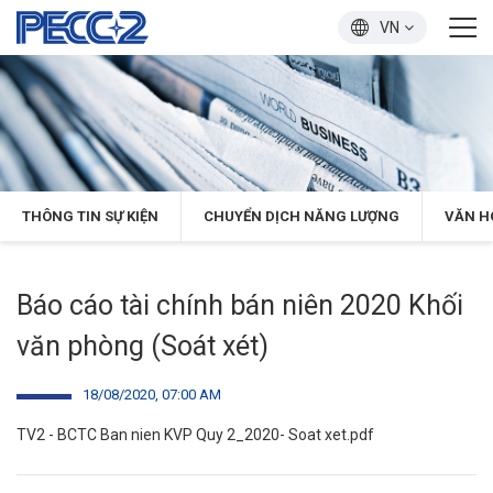
VN
THÔNG TIN SỰ KIỆN
CHUYỂN DỊCH NĂNG LƯỢNG
VĂN H
Báo cáo tài chính bán niên 2020 Khối
văn phòng (Soát xét)
18/08/2020, 07:00 AM
TV2 - BCTC Ban nien KVP Quy 2_2020- Soat xet.pdf