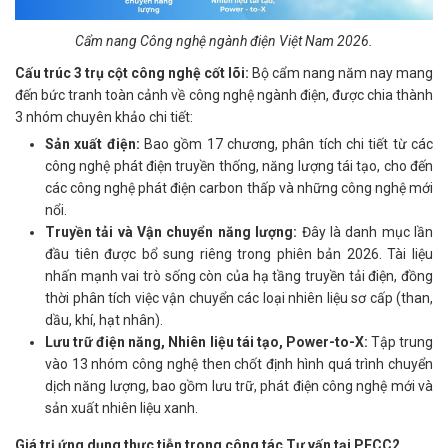
Cẩm nang Công nghệ ngành điện Việt Nam 2026.
Cấu trúc 3 trụ cột công nghệ cốt lõi:
Bộ cẩm nang năm nay mang
đến bức tranh toàn cảnh về công nghệ ngành điện, được chia thành
3 nhóm chuyên khảo chi tiết:
Sản xuất điện:
Bao gồm 17 chương, phân tích chi tiết từ các
công nghệ phát điện truyền thống, năng lượng tái tạo, cho đến
các công nghệ phát điện carbon thấp và những công nghệ mới
nổi.
Truyền tải và Vận chuyển năng lượng:
Đây là danh mục lần
đầu tiên được bổ sung riêng trong phiên bản 2026. Tài liệu
nhấn mạnh vai trò sống còn của hạ tầng truyền tải điện, đồng
thời phân tích việc vận chuyển các loại nhiên liệu sơ cấp (than,
dầu, khí, hạt nhân).
Lưu trữ điện năng, Nhiên liệu tái tạo, Power-to-X:
Tập trung
vào 13 nhóm công nghệ then chốt định hình quá trình chuyển
dịch năng lượng, bao gồm lưu trữ, phát điện công nghệ mới và
sản xuất nhiên liệu xanh.
Giá trị ứng dụng thực tiễn trong công tác Tư vấn tại PECC2