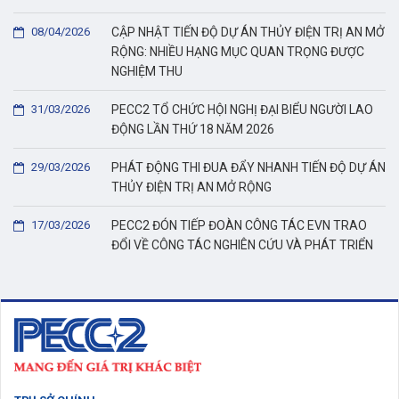
08/04/2026
CẬP NHẬT TIẾN ĐỘ DỰ ÁN THỦY ĐIỆN TRỊ AN MỞ
RỘNG: NHIỀU HẠNG MỤC QUAN TRỌNG ĐƯỢC
NGHIỆM THU
31/03/2026
PECC2 TỔ CHỨC HỘI NGHỊ ĐẠI BIỂU NGƯỜI LAO
ĐỘNG LẦN THỨ 18 NĂM 2026
29/03/2026
PHÁT ĐỘNG THI ĐUA ĐẨY NHANH TIẾN ĐỘ DỰ ÁN
THỦY ĐIỆN TRỊ AN MỞ RỘNG
17/03/2026
PECC2 ĐÓN TIẾP ĐOÀN CÔNG TÁC EVN TRAO
ĐỔI VỀ CÔNG TÁC NGHIÊN CỨU VÀ PHÁT TRIỂN