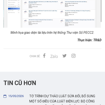
Minh họa giao diện tài liệu trên hệ thống Thư viện Số PECC2.
Thực hiện: TR&D
CHIA SẺ:
TIN CŨ HƠN
15/05/2026
TỜ TRÌNH DỰ THẢO LUẬT SỬA ĐỔI, BỔ SUNG
MỘT SỐ ĐIỀU CỦA LUẬT ĐIỆN LỰC: BỘ CÔNG