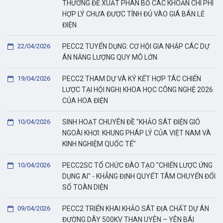
THƯƠNG ĐỀ XUẤT PHÂN BỔ CÁC KHOẢN CHI PHÍ
HỢP LÝ CHƯA ĐƯỢC TÍNH ĐỦ VÀO GIÁ BÁN LẺ
ĐIỆN
22/04/2026
PECC2 TUYỂN DỤNG: CƠ HỘI GIA NHẬP CÁC DỰ
ÁN NĂNG LƯỢNG QUY MÔ LỚN
19/04/2026
PECC2 THAM DỰ VÀ KÝ KẾT HỢP TÁC CHIẾN
LƯỢC TẠI HỘI NGHỊ KHOA HỌC CÔNG NGHỆ 2026
CỦA HOA ĐIỆN
10/04/2026
SINH HOẠT CHUYÊN ĐỀ "KHẢO SÁT ĐIỆN GIÓ
NGOÀI KHƠI: KHUNG PHÁP LÝ CỦA VIỆT NAM VÀ
KINH NGHIỆM QUỐC TẾ"
10/04/2026
PECC2SC TỔ CHỨC ĐÀO TẠO "CHIẾN LƯỢC ỨNG
DỤNG AI" - KHẲNG ĐỊNH QUYẾT TÂM CHUYỂN ĐỔI
SỐ TOÀN DIỆN
09/04/2026
PECC2 TRIỂN KHAI KHẢO SÁT ĐỊA CHẤT DỰ ÁN
ĐƯỜNG DÂY 500KV THAN UYÊN – YÊN BÁI