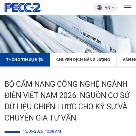
VN
THÔNG TIN SỰ KIỆN
CHUYỂN DỊCH NĂNG LƯỢNG
VĂN H
BỘ CẨM NANG CÔNG NGHỆ NGÀNH
ĐIỆN VIỆT NAM 2026: NGUỒN CƠ SỞ
DỮ LIỆU CHIẾN LƯỢC CHO KỸ SƯ VÀ
CHUYÊN GIA TƯ VẤN
15/05/2026, 10:38 AM