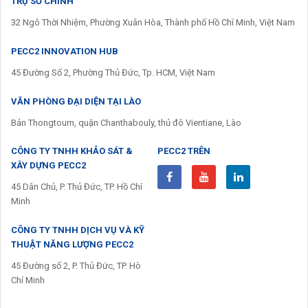
TRỤ SỞ CHÍNH
32 Ngô Thời Nhiệm, Phường Xuân Hòa, Thành phố Hồ Chí Minh, Việt Nam
PECC2 INNOVATION HUB
45 Đường Số 2, Phường Thủ Đức, Tp. HCM, Việt Nam
VĂN PHÒNG ĐẠI DIỆN TẠI LÀO
Bản Thongtoum, quận Chanthabouly, thủ đô Vientiane, Lào
CÔNG TY TNHH KHẢO SÁT &
PECC2 TRÊN
XÂY DỰNG PECC2
45 Dân Chủ, P. Thủ Đức, TP. Hồ Chí
Minh
CÔNG TY TNHH DỊCH VỤ VÀ KỸ
THUẬT NĂNG LƯỢNG PECC2
45 Đường số 2, P. Thủ Đức, TP. Hò
Chí Minh