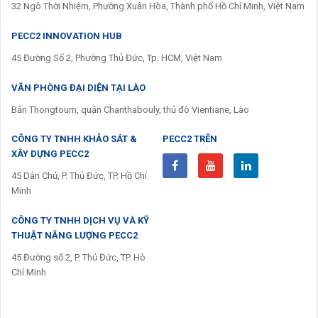
32 Ngô Thời Nhiệm, Phường Xuân Hòa, Thành phố Hồ Chí Minh, Việt Nam
PECC2 INNOVATION HUB
45 Đường Số 2, Phường Thủ Đức, Tp. HCM, Việt Nam
VĂN PHÒNG ĐẠI DIỆN TẠI LÀO
Bản Thongtoum, quận Chanthabouly, thủ đô Vientiane, Lào
CÔNG TY TNHH KHẢO SÁT &
PECC2 TRÊN
XÂY DỰNG PECC2
45 Dân Chủ, P. Thủ Đức, TP. Hồ Chí
Minh
CÔNG TY TNHH DỊCH VỤ VÀ KỸ
THUẬT NĂNG LƯỢNG PECC2
45 Đường số 2, P. Thủ Đức, TP. Hò
Chí Minh