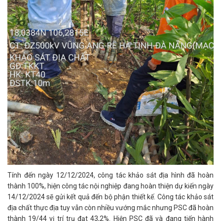
Tính đến ngày 12/12/2024, công tác khảo sát địa hình đã hoàn
thành 100%, hiện công tác nội nghiệp đang hoàn thiện dự kiến ngày
14/12/2024 sẽ gửi kết quả đến bộ phận thiết kế. Công tác khảo sát
địa chất thực địa tuy vẫn còn nhiều vướng mắc nhưng PSC đã hoàn
thành 19/44 vị trí trụ đạt 43,2%. Hiện PSC đã và đang tiến hành