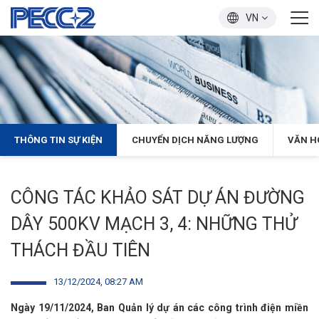
VN
THÔNG TIN SỰ KIỆN
CHUYỂN DỊCH NĂNG LƯỢNG
VĂN H
CÔNG TÁC KHẢO SÁT DỰ ÁN ĐƯỜNG
DÂY 500KV MẠCH 3, 4: NHỮNG THỬ
THÁCH ĐẦU TIÊN
13/12/2024, 08:27 AM
Ngày 19/11/2024, Ban Quản lý dự án các công trình điện miền