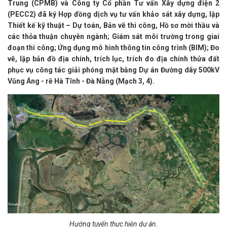
Trung (CPMB) và Công ty Cổ phần Tư vấn Xây dựng điện 2
(PECC2) đã ký Hợp đồng dịch vụ tư vấn khảo sát xây dựng, lập
Thiết kế kỹ thuật – Dự toán, Bản vẽ thi công, Hồ sơ mời thầu và
các thỏa thuận chuyên ngành; Giám sát môi trường trong giai
đoạn thi công; Ứng dụng mô hình thông tin công trình (BIM); Đo
vẽ, lập bản đồ địa chính, trích lục, trích đo địa chính thửa đất
phục vụ công tác giải phóng mặt bằng Dự án Đường dây 500kV
Vũng Áng - rẽ Hà Tĩnh - Đà Nẵng (Mạch 3, 4).
Hướng tuyến thực hiện dự án.