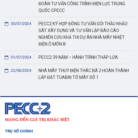
ĐOÀN TƯ VẤN CÔNG TRÌNH ĐIỆN LỰC TRUNG
QUỐC CPECC
30/07/2024
PECC2 KÝ HỢP ĐỒNG TƯ VẤN GÓI THẦU KHẢO
SÁT XÂY DỰNG VÀ TƯ VẤN LẬP BÁO CÁO
NGHIÊN CỨU KHẢ THI DỰ ÁN NHÀ MÁY NHIỆT
ĐIỆN Ô MÔN III
01/07/2024
PECC2 39 NĂM – HÀNH TRÌNH THẮP LỬA
22/06/2024
NHÀ MÁY THUỶ ĐIỆN THÁC BÀ 2 HOÀN THÀNH
LẮP ĐẶT TUABIN TỔ MÁY SỐ 1
TRỤ SỞ CHÍNH