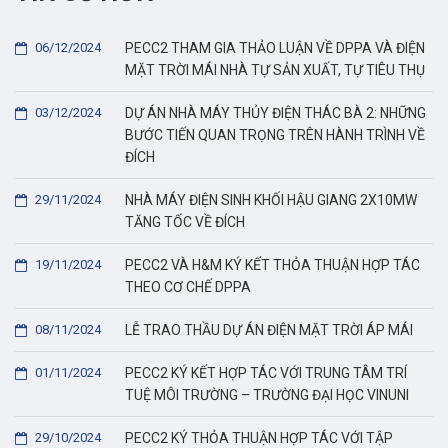
06/12/2024
PECC2 THAM GIA THẢO LUẬN VỀ DPPA VÀ ĐIỆN
MẶT TRỜI MÁI NHÀ TỰ SẢN XUẤT, TỰ TIÊU THỤ
03/12/2024
DỰ ÁN NHÀ MÁY THỦY ĐIỆN THÁC BÀ 2: NHỮNG
BƯỚC TIẾN QUAN TRỌNG TRÊN HÀNH TRÌNH VỀ
ĐÍCH
29/11/2024
NHÀ MÁY ĐIỆN SINH KHỐI HẬU GIANG 2X10MW
TĂNG TỐC VỀ ĐÍCH
19/11/2024
PECC2 VÀ H&M KÝ KẾT THỎA THUẬN HỢP TÁC
THEO CƠ CHẾ DPPA
08/11/2024
LỄ TRAO THẦU DỰ ÁN ĐIỆN MẶT TRỜI ÁP MÁI
01/11/2024
PECC2 KÝ KẾT HỢP TÁC VỚI TRUNG TÂM TRÍ
TUỆ MÔI TRƯỜNG – TRƯỜNG ĐẠI HỌC VINUNI
29/10/2024
PECC2 KÝ THỎA THUẬN HỢP TÁC VỚI TẬP