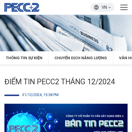
VN
THÔNG TIN SỰ KIỆN
CHUYỂN DỊCH NĂNG LƯỢNG
VĂN H
ĐIỂM TIN PECC2 THÁNG 12/2024
31/12/2024, 15:38 PM