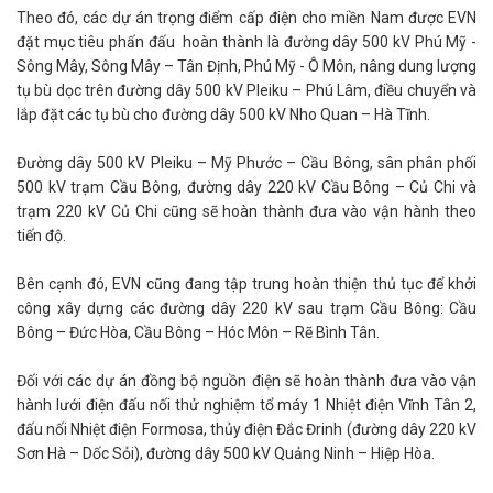
Theo đó, các dự án trọng điểm cấp điện cho miền Nam được EVN
đặt mục tiêu phấn đấu hoàn thành là đường dây 500 kV Phú Mỹ -
Sông Mây, Sông Mây – Tân Định, Phú Mỹ - Ô Môn, nâng dung lượng
tụ bù dọc trên đường dây 500 kV Pleiku – Phú Lâm, điều chuyển và
lắp đặt các tụ bù cho đường dây 500 kV Nho Quan – Hà Tĩnh.
Đường dây 500 kV Pleiku – Mỹ Phước – Cầu Bông, sân phân phối
500 kV trạm Cầu Bông, đường dây 220 kV Cầu Bông – Củ Chi và
trạm 220 kV Củ Chi cũng sẽ hoàn thành đưa vào vận hành theo
tiến độ.
Bên cạnh đó, EVN cũng đang tập trung hoàn thiện thủ tục để khởi
công xây dựng các đường dây 220 kV sau trạm Cầu Bông: Cầu
Bông – Đức Hòa, Cầu Bông – Hóc Môn – Rẽ Bình Tân.
Đối với các dự án đồng bộ nguồn điện sẽ hoàn thành đưa vào vận
hành lưới điện đấu nối thử nghiệm tổ máy 1 Nhiệt điện Vĩnh Tân 2,
đấu nối Nhiệt điện Formosa, thủy điện Đắc Đrinh (đường dây 220 kV
Sơn Hà – Dốc Sỏi), đường dây 500 kV Quảng Ninh – Hiệp Hòa.