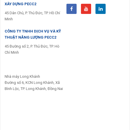
XÂY DỰNG PECC2
45 Dân Chủ, P. Thủ Đức, TP. Hồ Chí
Minh
CÔNG TY TNHH DỊCH VỤ VÀ KỸ
THUẬT NĂNG LƯỢNG PECC2
45 Đường số 2, P. Thủ Đức, TP. Hò
Chí Minh
Nhà máy Long Khánh
Đường số 6, KCN Long Khánh, Xã
Bình Lộc, TP. Long Khánh, Đồng Nai