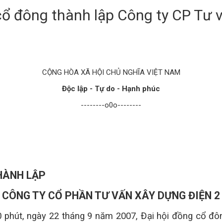
 cổ đông thành lập Công ty CP Tư 
CỘNG HÒA XÃ HỘI CHỦ NGHĨA VIỆT
NAM
Độc lập - Tự do - Hạnh phúc
--------o0o--------
HÀNH LẬP
CÔNG TY CỔ PHẦN TƯ VẤN XÂY DỰNG ĐIỆN 2
0 phút, ngày 22 tháng 9 năm 2007, Đại hội đồng cổ đô