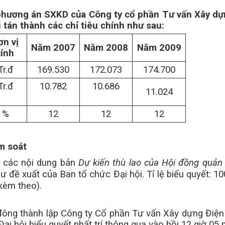
ua phương án SXKD của Công ty cổ phần Tư vấn Xây dự
 tán thành
các chỉ tiêu chính như sau:
ơn vị
Năm 2007
Năm 2008
Năm 2009
tính
Tr.đ
169.530
172.073
174.700
Tr.đ
10.782
10.686
11.024
%
12
12
12
m soát
ua các nội dung bản
Dự kiến thù lao của Hội đồng quản 
ư đề xuất của Ban tổ chức Đại hội. Tỉ lệ biểu quyết: 1
kèm theo).
đông thành lập Công ty Cổ phần Tư vấn Xây dựng Điện 2
Đại hội
biểu quyết nhất trí thông qua vào hồi 12 giờ 05 