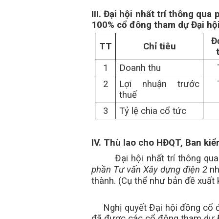
III. Đại hội nhất trí thông q
100% cổ đông tham dự Đại hội
Đ
TT
Chỉ tiêu
1
Doanh thu
2
Lợi nhuận trước
thuế
3
Tỷ lệ chia cổ tức
IV. Thù lao cho HĐQT, Ban kiể
Đại hội nhất trí thông q
phần Tư vấn Xây dựng điện 2
nh
thành. (Cụ thể như bản đề xuất 
Nghị quyết Đại hội đồng cổ 
đã được các cổ đông
tham dự 