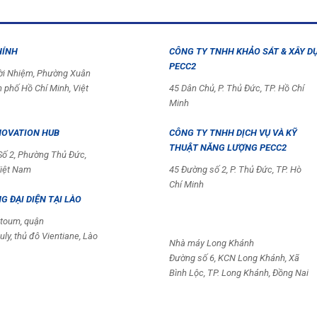
HÍNH
CÔNG TY TNHH KHẢO SÁT & XÂY D
PECC2
ời Nhiệm, Phường Xuân
 phố Hồ Chí Minh, Việt
45 Dân Chủ, P. Thủ Đức, TP. Hồ Chí
Minh
NOVATION HUB
CÔNG TY TNHH DỊCH VỤ VÀ KỸ
THUẬT NĂNG LƯỢNG PECC2
ố 2, Phường Thủ Đức,
Việt Nam
45 Đường số 2, P. Thủ Đức, TP. Hò
Chí Minh
 ĐẠI DIỆN TẠI LÀO
toum, quận
ly, thủ đô Vientiane, Lào
Nhà máy Long Khánh
Đường số 6, KCN Long Khánh, Xã
Bình Lộc, TP. Long Khánh, Đồng Nai