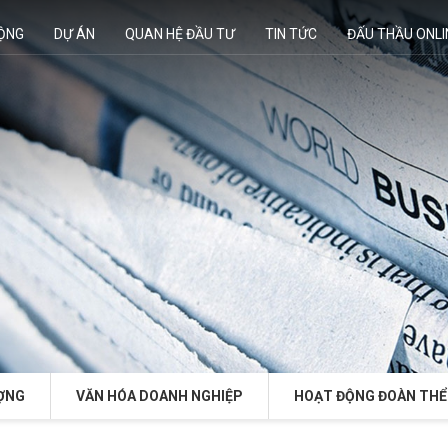
ĐỘNG
DỰ ÁN
QUAN HỆ ĐẦU TƯ
TIN TỨC
ĐẤU THẦU ONLI
ỢNG
VĂN HÓA DOANH NGHIỆP
HOẠT ĐỘNG ĐOÀN THỂ