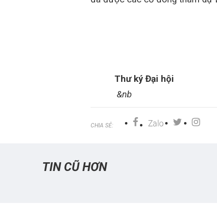
Thư ký Đại hội
&nb
CHIA SẺ:
TIN CŨ HƠN