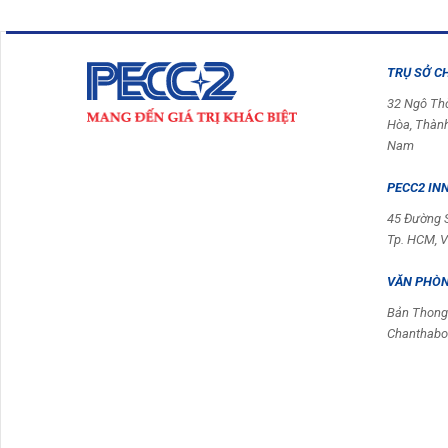
TRỤ SỞ C
32 Ngô Th
Hòa, Thành
Nam
PECC2 IN
45 Đường S
Tp. HCM, 
VĂN PHÒNG
Bản Thong
Chanthabou