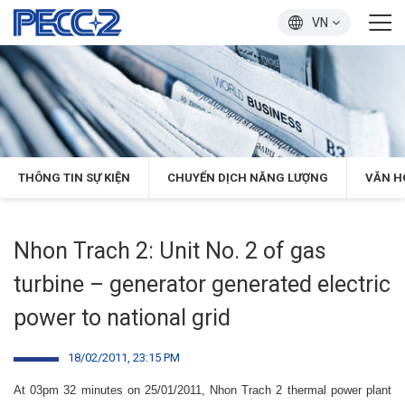
VN
THÔNG TIN SỰ KIỆN
CHUYỂN DỊCH NĂNG LƯỢNG
VĂN H
Nhon Trach 2: Unit No. 2 of gas
turbine – generator generated electric
power to national grid
18/02/2011, 23:15 PM
At 03pm 32 minutes on 25/01/2011, Nhon Trach 2 thermal power plant