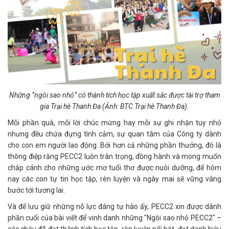
Những “ngôi sao nhỏ” có thành tích học tập xuất sắc được tài trợ tham
gia Trại hè Thanh Đa (Ảnh: BTC Trại hè Thanh Đa).
Mỗi phần quà, mỗi lời chúc mừng hay mỗi sự ghi nhận tuy nhỏ
nhưng đều chứa đựng tình cảm, sự quan tâm của Công ty dành
cho con em người lao động. Bởi hơn cả những phần thưởng, đó là
thông điệp rằng PECC2 luôn trân trọng, đồng hành và mong muốn
chắp cánh cho những ước mơ tuổi thơ được nuôi dưỡng, để hôm
nay các con tự tin học tập, rèn luyện và ngày mai sẽ vững vàng
bước tới tương lai.
Và để lưu giữ những nỗ lực đáng tự hào ấy, PECC2 xin được dành
phần cuối của bài viết để vinh danh những "Ngôi sao nhỏ PECC2" –