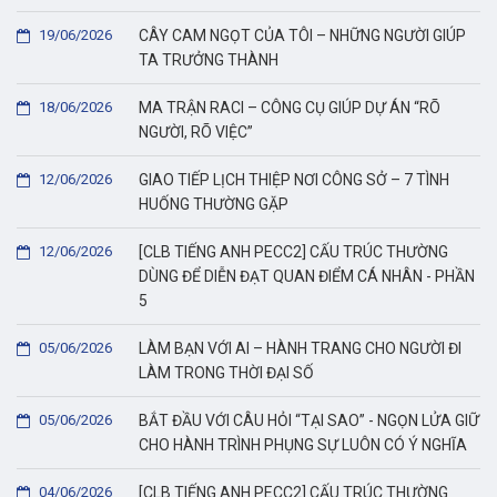
19/06/2026
CÂY CAM NGỌT CỦA TÔI – NHỮNG NGƯỜI GIÚP
TA TRƯỞNG THÀNH
18/06/2026
MA TRẬN RACI – CÔNG CỤ GIÚP DỰ ÁN “RÕ
NGƯỜI, RÕ VIỆC”
12/06/2026
GIAO TIẾP LỊCH THIỆP NƠI CÔNG SỞ – 7 TÌNH
HUỐNG THƯỜNG GẶP
12/06/2026
[CLB TIẾNG ANH PECC2] CẤU TRÚC THƯỜNG
DÙNG ĐỂ DIỄN ĐẠT QUAN ĐIỂM CÁ NHÂN - PHẦN
5
05/06/2026
LÀM BẠN VỚI AI – HÀNH TRANG CHO NGƯỜI ĐI
LÀM TRONG THỜI ĐẠI SỐ
05/06/2026
BẮT ĐẦU VỚI CÂU HỎI “TẠI SAO” - NGỌN LỬA GIỮ
CHO HÀNH TRÌNH PHỤNG SỰ LUÔN CÓ Ý NGHĨA
04/06/2026
[CLB TIẾNG ANH PECC2] CẤU TRÚC THƯỜNG