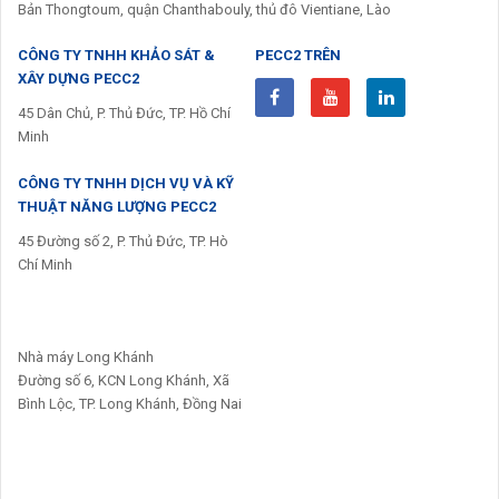
Bản Thongtoum, quận Chanthabouly, thủ đô Vientiane, Lào
CÔNG TY TNHH KHẢO SÁT &
PECC2 TRÊN
XÂY DỰNG PECC2
45 Dân Chủ, P. Thủ Đức, TP. Hồ Chí
Minh
CÔNG TY TNHH DỊCH VỤ VÀ KỸ
THUẬT NĂNG LƯỢNG PECC2
45 Đường số 2, P. Thủ Đức, TP. Hò
Chí Minh
Nhà máy Long Khánh
Đường số 6, KCN Long Khánh, Xã
Bình Lộc, TP. Long Khánh, Đồng Nai