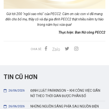
Gửi tới 200 "ngôi sao nhỏ" của PECC2: Cảm ơn các con vì đã mang
đến cho bố mẹ, thầy cô và đại gia đình PECC2 thật nhiều niềm tự hào
trong năm học vừa qua!
Thực hiện: Ban Nữ công PECC2
CHIA SẺ:
TIN CŨ HƠN
26/06/2026
ĐỊNH LUẬT PARKINSON – KHI CÔNG VIỆC GIÃN
NỞ THEO THỜI GIAN ĐƯỢC PHÂN BỔ
26/06/2026
NHỮNG NGUỒN SÁNG PHÍA SAU NGUỒN ĐIỆN