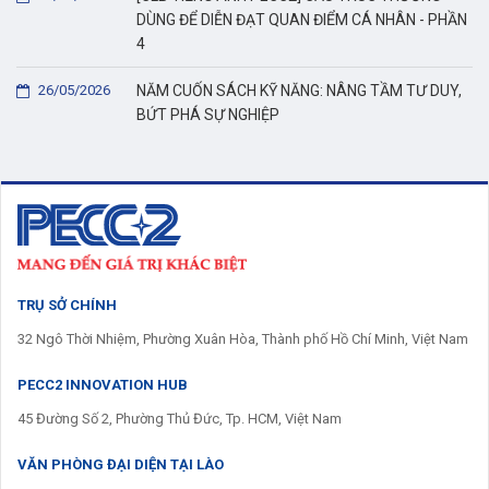
DÙNG ĐỂ DIỄN ĐẠT QUAN ĐIỂM CÁ NHÂN - PHẦN
4
26/05/2026
NĂM CUỐN SÁCH KỸ NĂNG: NÂNG TẦM TƯ DUY,
BỨT PHÁ SỰ NGHIỆP
TRỤ SỞ CHÍNH
32 Ngô Thời Nhiệm, Phường Xuân Hòa, Thành phố Hồ Chí Minh, Việt Nam
PECC2 INNOVATION HUB
45 Đường Số 2, Phường Thủ Đức, Tp. HCM, Việt Nam
VĂN PHÒNG ĐẠI DIỆN TẠI LÀO