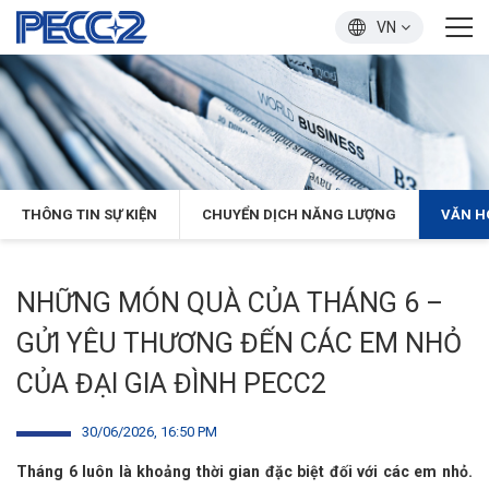
VN
THÔNG TIN SỰ KIỆN
CHUYỂN DỊCH NĂNG LƯỢNG
VĂN H
NHỮNG MÓN QUÀ CỦA THÁNG 6 –
GỬI YÊU THƯƠNG ĐẾN CÁC EM NHỎ
CỦA ĐẠI GIA ĐÌNH PECC2
30/06/2026, 16:50 PM
Tháng 6 luôn là khoảng thời gian đặc biệt đối với các em nhỏ.