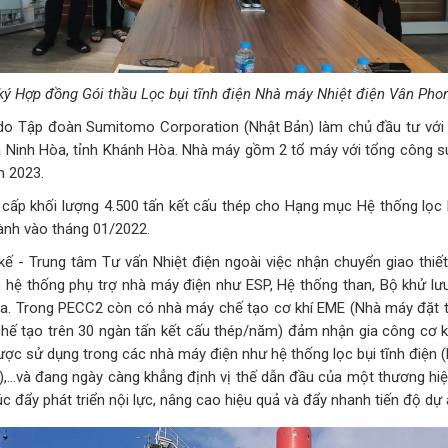
ký Hợp đồng Gói thầu Lọc bụi tĩnh điện Nhà máy Nhiệt điện Vân Pho
o Tập đoàn Sumitomo Corporation (Nhật Bản) làm chủ đầu tư với 
xã Ninh Hòa, tỉnh Khánh Hòa. Nhà máy gồm 2 tổ máy với tổng công s
m 2023.
ng cấp khối lượng 4.500 tấn kết cấu thép cho Hạng mục Hệ thống lọc
ành vào tháng 01/2022.
 kế - Trung tâm Tư vấn Nhiệt điện ngoài việc nhận chuyển giao thiế
 hệ thống phụ trợ nhà máy điện như ESP, Hệ thống than, Bộ khử lư
a. Trong PECC2 còn có nhà máy chế tạo cơ khí EME (Nhà máy đặt tạ
chế tạo trên 30 ngàn tấn kết cấu thép/năm) đảm nhận gia công cơ khí
c sử dụng trong các nhà máy điện như hệ thống lọc bụi tĩnh điện (
),…và đang ngày càng khẳng định vị thế dẫn đầu của một thương hiệu
úc đẩy phát triển nội lực, nâng cao hiệu quả và đẩy nhanh tiến độ dự 