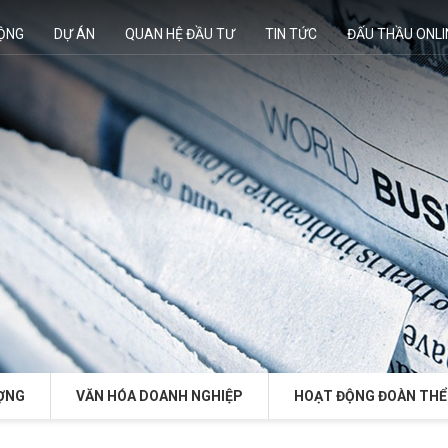
ĐỘNG
DỰ ÁN
QUAN HỆ ĐẦU TƯ
TIN TỨC
ĐẤU THẦU ONLI
ỢNG
VĂN HÓA DOANH NGHIỆP
HOẠT ĐỘNG ĐOÀN THỂ