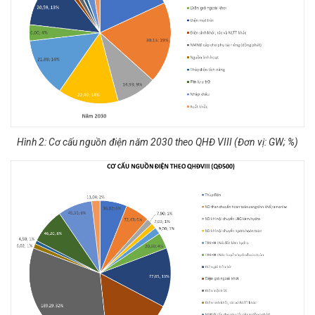
Hình 2: Cơ cấu nguồn điện năm 2030 theo QHĐ VIII (Đơn vị: GW; %)