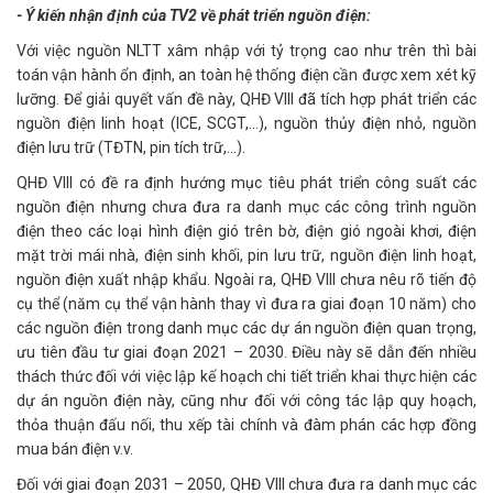
- Ý kiến nhận định của TV2 về phát triển nguồn điện:
Với việc nguồn NLTT xâm nhập với tỷ trọng cao như trên thì bài
toán vận hành ổn định, an toàn hệ thống điện cần được xem xét kỹ
lưỡng. Để giải quyết vấn đề này, QHĐ VIII đã tích hợp phát triển các
nguồn điện linh hoạt (ICE, SCGT,…), nguồn thủy điện nhỏ, nguồn
điện lưu trữ (TĐTN, pin tích trữ,…).
QHĐ VIII có đề ra định hướng mục tiêu phát triển công suất các
nguồn điện nhưng chưa đưa ra danh mục các công trình nguồn
điện theo các loại hình điện gió trên bờ, điện gió ngoài khơi, điện
mặt trời mái nhà, điện sinh khối, pin lưu trữ, nguồn điện linh hoạt,
nguồn điện xuất nhập khẩu. Ngoài ra, QHĐ VIII chưa nêu rõ tiến độ
cụ thể (năm cụ thể vận hành thay vì đưa ra giai đoạn 10 năm) cho
các nguồn điện trong danh mục các dự án nguồn điện quan trọng,
ưu tiên đầu tư giai đoạn 2021 – 2030. Điều này sẽ dẫn đến nhiều
thách thức đối với việc lập kế hoạch chi tiết triển khai thực hiện các
dự án nguồn điện này, cũng như đối với công tác lập quy hoạch,
thỏa thuận đấu nối, thu xếp tài chính và đàm phán các hợp đồng
mua bán điện v.v.
Đối với giai đoạn 2031 – 2050, QHĐ VIII chưa đưa ra danh mục các