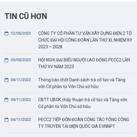
TIN CŨ HƠN
12/05/2023
CÔNG TY CỔ PHẦN TƯ VẤN XÂY DỰNG ĐIỆN 2 TỔ
CHỨC ĐẠI HỘI CÔNG ĐOÀN LẦN THỨ XI, NHIỆM KỲ
2023 – 2028
05/05/2023
HỘI NGHỊ ĐẠI BIỂU NGƯỜI LAO ĐỘNG PECC2 LẦN
THỨ XV NĂM 2023
04/11/2022
Thông báo chốt Danh sách trả cổ tức và Tăng
vốn Cổ phần từ Vốn Chủ sở hữu
04/11/2022
CBTT UBCK chấp thuận trả cổ tức và Tăng vốn
Cổ phần từ Vốn Chủ sở hữu
04/11/2022
PECC2 TIẾP ĐÓN ĐOÀN CÔNG TÁC TỔNG CÔNG
TY TRUYỀN TẢI ĐIỆN QUỐC GIA EVNNPT