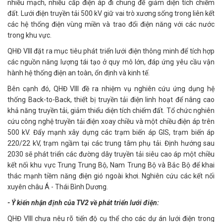
nhiều mạch, nhiều cấp điện áp đi chung để giảm diện tích chiếm
đất. Lưới điện truyền tải 500 kV giữ vai trò xương sống trong liên kết
các hệ thống điện vùng miền và trao đổi điện năng với các nước
trong khu vực.
QHĐ VIII đặt ra mục tiêu phát triển lưới điện thông minh để tích hợp
các nguồn năng lượng tái tạo ở quy mô lớn, đáp ứng yêu cầu vận
hành hệ thống điện an toàn, ổn định và kinh tế.
Bên cạnh đó, QHĐ VIII đề ra nhiệm vụ nghiên cứu ứng dụng hệ
thống Back-to-Back, thiết bị truyền tải điện linh hoạt để nâng cao
khả năng truyền tải, giảm thiểu diện tích chiếm đất. Tổ chức nghiên
cứu công nghệ truyền tải điện xoay chiều và một chiều điện áp trên
500 kV. Đẩy mạnh xây dựng các trạm biến áp GIS, trạm biến áp
220/22 kV, trạm ngầm tại các trung tâm phụ tải. Định hướng sau
2030 sẽ phát triển các đường dây truyền tải siêu cao áp một chiều
kết nối khu vực Trung Trung Bộ, Nam Trung Bộ và Bắc Bộ để khai
thác mạnh tiềm năng điện gió ngoài khơi. Nghiên cứu các kết nối
xuyên châu Á - Thái Bình Dương.
- Ý kiến nhận định của TV2 về phát triển lưới điện:
QHĐ VIII chưa nêu rõ tiến độ cụ thể cho các dự án lưới điện trong