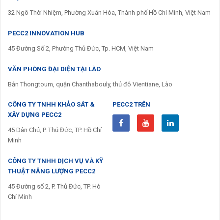
32 Ngô Thời Nhiệm, Phường Xuân Hòa, Thành phố Hồ Chí Minh, Việt Nam
PECC2 INNOVATION HUB
45 Đường Số 2, Phường Thủ Đức, Tp. HCM, Việt Nam
VĂN PHÒNG ĐẠI DIỆN TẠI LÀO
Bản Thongtoum, quận Chanthabouly, thủ đô Vientiane, Lào
CÔNG TY TNHH KHẢO SÁT &
PECC2 TRÊN
XÂY DỰNG PECC2
45 Dân Chủ, P. Thủ Đức, TP. Hồ Chí
Minh
CÔNG TY TNHH DỊCH VỤ VÀ KỸ
THUẬT NĂNG LƯỢNG PECC2
45 Đường số 2, P. Thủ Đức, TP. Hò
Chí Minh