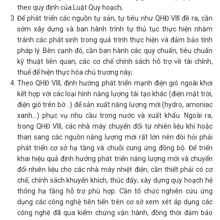
theo quy định của Luật Quy hoạch;
Để phát triển các nguồn tự sản, tự tiêu như QHĐ VIII đề ra, cần
sớm xây dựng và ban hành trình tự thủ tục thực hiện nhằm
tránh các phát sinh trong quá trình thực hiện và đảm bảo tính
pháp lý. Bên cạnh đó, cần ban hành các quy chuẩn, tiêu chuẩn
kỹ thuật liên quan, các cơ chế chính sách hỗ trợ về tài chính,
thuế để hiện thực hóa chủ trương này;
Theo QHĐ VIII, định hướng phát triển mạnh điện gió ngoài khơi
kết hợp với các loại hình năng lượng tái tạo khác (điện mặt trời,
điện gió trên bờ…) để sản xuất năng lượng mới (hydro, amoniac
xanh…) phục vụ nhu cầu trong nước và xuất khẩu. Ngoài ra,
trong QHĐ VIII, các nhà máy chuyển đổi từ nhiên liệu khí hoặc
than sang các nguồn năng lượng mới rất lớn nên đòi hỏi phải
phát triển cơ sở hạ tầng và chuỗi cung ứng đồng bộ. Để triển
khai hiệu quả định hướng phát triển năng lượng mới và chuyển
đổi nhiên liệu cho các nhà máy nhiệt điện, cần thiết phải có cơ
chế, chính sách khuyến khích, thúc đẩy; xây dựng quy hoạch hệ
thống hạ tầng hỗ trợ phù hợp. Cần tổ chức nghiên cứu ứng
dụng các công nghệ tiên tiến trên cơ sở xem xét áp dụng các
công nghệ đã qua kiểm chứng vận hành, đồng thời đảm bảo