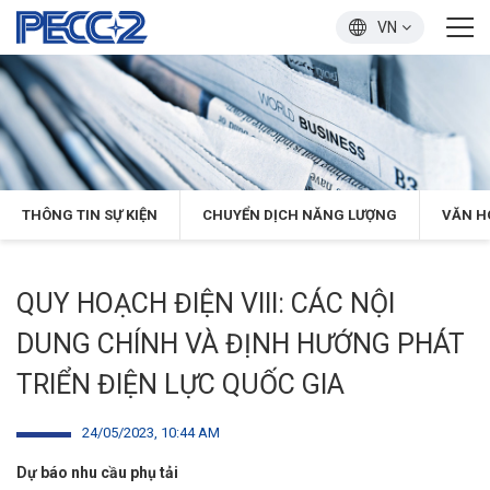
VN
THÔNG TIN SỰ KIỆN
CHUYỂN DỊCH NĂNG LƯỢNG
VĂN H
QUY HOẠCH ĐIỆN VIII: CÁC NỘI
DUNG CHÍNH VÀ ĐỊNH HƯỚNG PHÁT
TRIỂN ĐIỆN LỰC QUỐC GIA
24/05/2023, 10:44 AM
Dự báo nhu cầu phụ tải