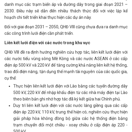
danh mục các trạm biến áp và đường dây trong giai đoạn 2021 –
2030. Điều này sẽ dẫn đến nhiều thách thức đối với việc lập kế
hoạch chi tiết triển khai thực hiện các dự án này.
Đối với giai đoạn 2031 – 2050, QHĐ VIII cũng chưa đưa ra danh mục
các công trình lưới điện cần phát triển.
Liên kết lưới điện với các nước trong khu vực
QHĐ VIII đề ra định hướng nghiên cứu hợp tác, liên kết lưới điện với
các nước tiểu vùng sông Mê Kông và các nước ASEAN ở các cấp
điện áp 500 kV và 220 kV để tăng cường khả năng liên kết hệ thống,
trao đổi điện năng, tận dụng thế mạnh tài nguyên của các quốc gia,
cụ thể:
Thực hiện liên kết lưới điện với Lào bằng các tuyến đường dây
500 kV, 220 kV để nhập khẩu điện từ các nhà máy điện tại Lào
theo biên bản ghi nhớ hợp tác đã ký kết giữa hai Chính phủ.
Duy trì liên kết lưới điện với các nước láng giềng qua các cấp
điện áp 220 kV, 110 kV, trung thế hiện có; nghiên cứu thực hiện
giải pháp hòa không đồng bộ giữa các hệ thống điện bằng
trạm chuyển đổi một chiều - xoay chiều ở cấp điện áp 220 -
500 kV.