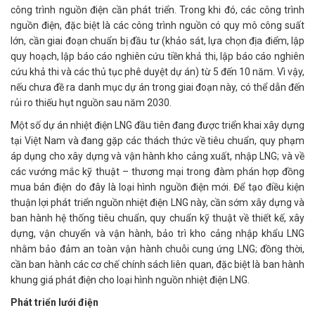
công trình nguồn điện cần phát triển. Trong khi đó, các công trình
nguồn điện, đặc biệt là các công trình nguồn có quy mô công suất
lớn, cần giai đoạn chuẩn bị đầu tư (khảo sát, lựa chọn địa điểm, lập
quy hoạch, lập báo cáo nghiên cứu tiền khả thi, lập báo cáo nghiên
cứu khả thi và các thủ tục phê duyệt dự án) từ 5 đến 10 năm. Vì vậy,
nếu chưa đề ra danh mục dự án trong giai đoạn này, có thể dẫn đến
rủi ro thiếu hụt nguồn sau năm 2030.
Một số dự án nhiệt điện LNG đầu tiên đang được triển khai xây dựng
tại Việt Nam và đang gặp các thách thức về tiêu chuẩn, quy phạm
áp dụng cho xây dựng và vận hành kho cảng xuất, nhập LNG; và về
các vướng mắc kỹ thuật – thương mại trong đàm phán hợp đồng
mua bán điện do đây là loại hình nguồn điện mới. Để tạo điều kiện
thuận lợi phát triển nguồn nhiệt điện LNG này, cần sớm xây dựng và
ban hành hệ thống tiêu chuẩn, quy chuẩn kỹ thuật về thiết kế, xây
dựng, vận chuyển và vận hành, bảo trì kho cảng nhập khẩu LNG
nhằm bảo đảm an toàn vận hành chuỗi cung ứng LNG; đồng thời,
cần ban hành các cơ chế chính sách liên quan, đặc biệt là ban hành
khung giá phát điện cho loại hình nguồn nhiệt điện LNG.
Phát triển lưới điện