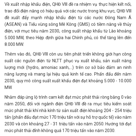
Về xuất nhập khẩu điện, QHĐ VIII đề ra nhiệm vụ thực hiện kết nối,
trao đổi điện năng có hiệu quả với các nước trong khu vực, QHĐ VIII
đề xuất đẩy mạnh nhập khẩu điện từ các nước Đông Nam Á
(ASEAN) và Tiểu vùng sông Mê Kông (GMS) có tiềm năng về thủy
điện, với mục tiêu năm 2030, công suất nhập khẩu từ Lào khoảng
5.000 MW, theo Hiệp định giữa hai Chính phủ, có thể tăng lên đến
8.000 MW.
Thêm vào đó, QHĐ VIII còn ưu tiên phát triển không giới hạn công
suất các nguồn điện từ NLTT phục vụ xuất khẩu, sản xuất năng
lượng mới (hydro, amoniac xanh,…) trên cơ sở bảo đảm an ninh
năng lượng và mang lại hiệu quả kinh tế cao. Phấn đấu đến năm
2030, quy mô công suất xuất khẩu điện đạt khoảng 5.000 - 10.000
MW.
Nhằm đáp ứng lộ trình cam kết đạt mức phát thải ròng bằng 0 vào
năm 2050, đối với ngành điện QHĐ VIII đề ra mục tiêu kiểm soát
mức phát thải khí nhà kính từ sản xuất điện khoảng 204 - 254 triệu
tấn (phấn đấu đạt mức 170 triệu tấn với sự hỗ trợ quốc tế) vào năm
2030 và còn khoảng 27 - 31 triệu tấn vào năm 2050. Hướng tới đạt
mức phát thải đỉnh không quá 170 triệu tấn vào năm 2030.