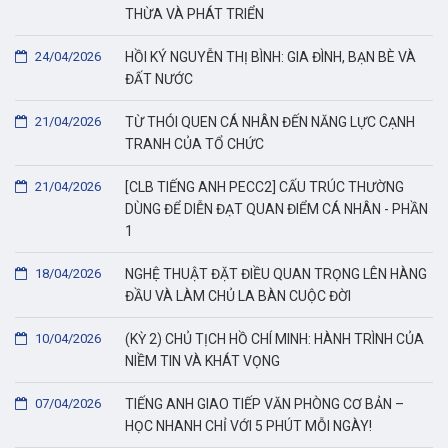
THỪA VÀ PHÁT TRIỂN
24/04/2026
HỒI KÝ NGUYỄN THỊ BÌNH: GIA ĐÌNH, BẠN BÈ VÀ
ĐẤT NƯỚC
21/04/2026
TỪ THÓI QUEN CÁ NHÂN ĐẾN NĂNG LỰC CẠNH
TRANH CỦA TỔ CHỨC
21/04/2026
[CLB TIẾNG ANH PECC2] CẤU TRÚC THƯỜNG
DÙNG ĐỂ DIỄN ĐẠT QUAN ĐIỂM CÁ NHÂN - PHẦN
1
18/04/2026
NGHỆ THUẬT ĐẶT ĐIỀU QUAN TRỌNG LÊN HÀNG
ĐẦU VÀ LÀM CHỦ LA BÀN CUỘC ĐỜI
10/04/2026
(KỲ 2) CHỦ TỊCH HỒ CHÍ MINH: HÀNH TRÌNH CỦA
NIỀM TIN VÀ KHÁT VỌNG
07/04/2026
TIẾNG ANH GIAO TIẾP VĂN PHÒNG CƠ BẢN –
HỌC NHANH CHỈ VỚI 5 PHÚT MỖI NGÀY!