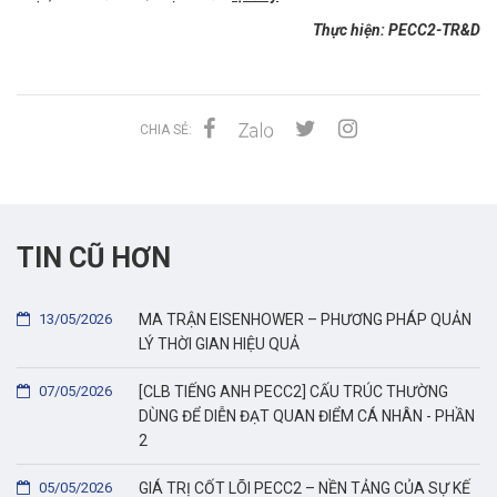
Thực hiện: PECC2-TR&D
CHIA SẺ:
TIN CŨ HƠN
13/05/2026
MA TRẬN EISENHOWER – PHƯƠNG PHÁP QUẢN
LÝ THỜI GIAN HIỆU QUẢ
07/05/2026
[CLB TIẾNG ANH PECC2] CẤU TRÚC THƯỜNG
DÙNG ĐỂ DIỄN ĐẠT QUAN ĐIỂM CÁ NHÂN - PHẦN
2
05/05/2026
GIÁ TRỊ CỐT LÕI PECC2 – NỀN TẢNG CỦA SỰ KẾ