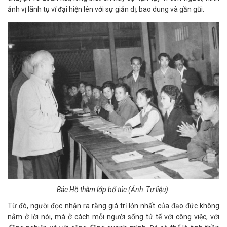
ảnh vị lãnh tụ vĩ đại hiện lên với sự giản dị, bao dung và gần gũi.
Bác Hồ thăm lớp bổ túc (Ảnh: Tư liệu).
Từ đó, người đọc nhận ra rằng giá trị lớn nhất của đạo đức không
nằm ở lời nói, mà ở cách mỗi người sống tử tế với công việc, với