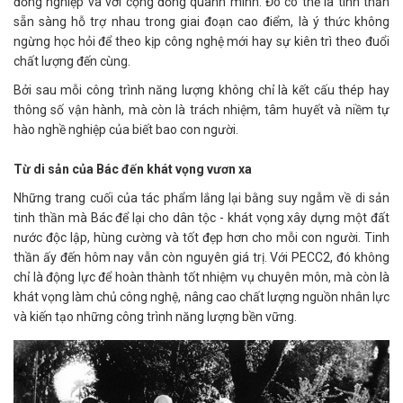
đồng nghiệp và với cộng đồng quanh mình. Đó có thể là tinh thần
sẵn sàng hỗ trợ nhau trong giai đoạn cao điểm, là ý thức không
ngừng học hỏi để theo kịp công nghệ mới hay sự kiên trì theo đuổi
chất lượng đến cùng.
Bởi sau mỗi công trình năng lượng không chỉ là kết cấu thép hay
thông số vận hành, mà còn là trách nhiệm, tâm huyết và niềm tự
hào nghề nghiệp của biết bao con người.
Từ di sản của Bác đến khát vọng vươn xa
Những trang cuối của tác phẩm lắng lại bằng suy ngẫm về di sản
tinh thần mà Bác để lại cho dân tộc - khát vọng xây dựng một đất
nước độc lập, hùng cường và tốt đẹp hơn cho mỗi con người. Tinh
thần ấy đến hôm nay vẫn còn nguyên giá trị. Với PECC2, đó không
chỉ là động lực để hoàn thành tốt nhiệm vụ chuyên môn, mà còn là
khát vọng làm chủ công nghệ, nâng cao chất lượng nguồn nhân lực
và kiến tạo những công trình năng lượng bền vững.