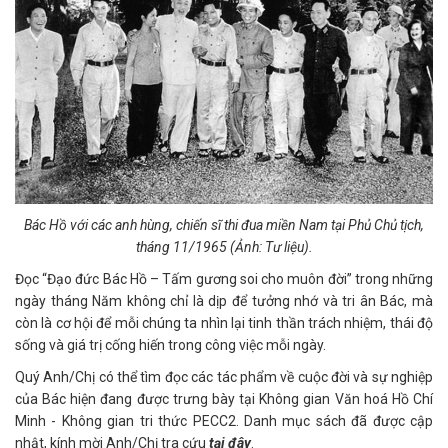
Bác Hồ với các anh hùng, chiến sĩ thi đua miền Nam tại Phủ Chủ tịch,
tháng 11/1965 (Ảnh: Tư liệu).
Đọc “Đạo đức Bác Hồ – Tấm gương soi cho muôn đời” trong những
ngày tháng Năm không chỉ là dịp để tưởng nhớ và tri ân Bác, mà
còn là cơ hội để mỗi chúng ta nhìn lại tinh thần trách nhiệm, thái độ
sống và giá trị cống hiến trong công việc mỗi ngày.
Quý Anh/Chị có thể tìm đọc các tác phẩm về cuộc đời và sự nghiệp
của Bác hiện đang được trưng bày tại Không gian Văn hoá Hồ Chí
Minh - Không gian tri thức PECC2. Danh mục sách đã được cập
nhật, kính mời Anh/Chị tra cứu
tại đây
.