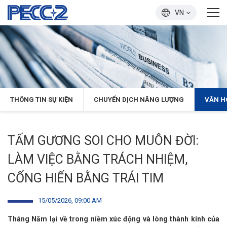
VN
THÔNG TIN SỰ KIỆN
CHUYỂN DỊCH NĂNG LƯỢNG
VĂN H
TẤM GƯƠNG SOI CHO MUÔN ĐỜI:
LÀM VIỆC BẰNG TRÁCH NHIỆM,
CỐNG HIẾN BẰNG TRÁI TIM
15/05/2026, 09:00 AM
Tháng Năm lại về trong niềm xúc động và lòng thành kính của