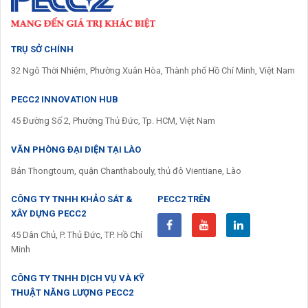
TRỤ SỞ CHÍNH
32 Ngô Thời Nhiệm, Phường Xuân Hòa, Thành phố Hồ Chí Minh, Việt Nam
PECC2 INNOVATION HUB
45 Đường Số 2, Phường Thủ Đức, Tp. HCM, Việt Nam
VĂN PHÒNG ĐẠI DIỆN TẠI LÀO
Bản Thongtoum, quận Chanthabouly, thủ đô Vientiane, Lào
CÔNG TY TNHH KHẢO SÁT &
PECC2 TRÊN
XÂY DỰNG PECC2
45 Dân Chủ, P. Thủ Đức, TP. Hồ Chí
Minh
CÔNG TY TNHH DỊCH VỤ VÀ KỸ
THUẬT NĂNG LƯỢNG PECC2