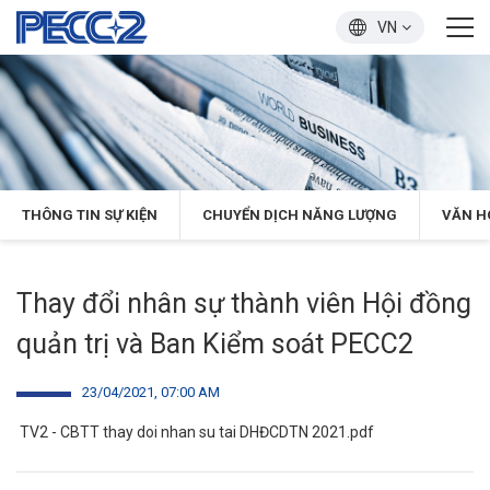
VN
THÔNG TIN SỰ KIỆN
CHUYỂN DỊCH NĂNG LƯỢNG
VĂN H
Thay đổi nhân sự thành viên Hội đồng
quản trị và Ban Kiểm soát PECC2
23/04/2021, 07:00 AM
TV2 - CBTT thay doi nhan su tai DHĐCDTN 2021.pdf