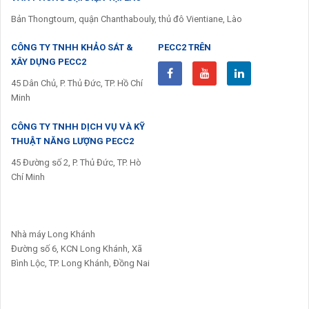
Bản Thongtoum, quận Chanthabouly, thủ đô Vientiane, Lào
CÔNG TY TNHH KHẢO SÁT &
PECC2 TRÊN
XÂY DỰNG PECC2
45 Dân Chủ, P. Thủ Đức, TP. Hồ Chí
Minh
CÔNG TY TNHH DỊCH VỤ VÀ KỸ
THUẬT NĂNG LƯỢNG PECC2
45 Đường số 2, P. Thủ Đức, TP. Hò
Chí Minh
Nhà máy Long Khánh
Đường số 6, KCN Long Khánh, Xã
Bình Lộc, TP. Long Khánh, Đồng Nai