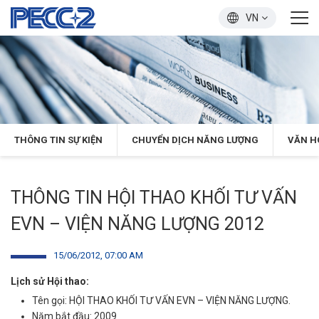
VN
THÔNG TIN SỰ KIỆN
CHUYỂN DỊCH NĂNG LƯỢNG
VĂN H
THÔNG TIN HỘI THAO KHỐI TƯ VẤN
EVN – VIỆN NĂNG LƯỢNG 2012
15/06/2012, 07:00 AM
Lịch sử Hội thao:
Tên gọi: HỘI THAO KHỐI TƯ VẤN EVN – VIỆN NĂNG LƯỢNG.
Năm bắt đầu: 2009