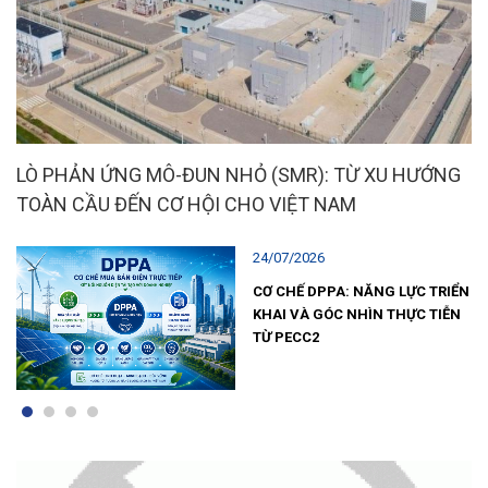
LÒ PHẢN ỨNG MÔ-ĐUN NHỎ (SMR): TỪ XU HƯỚNG
TOÀN CẦU ĐẾN CƠ HỘI CHO VIỆT NAM
24/07/2026
AO”
CƠ CHẾ DPPA: NĂNG LỰC TRIỂN
KHAI VÀ GÓC NHÌN THỰC TIỄN
TỪ PECC2