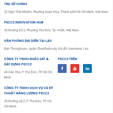
TRỤ SỞ CHÍNH
32 Ngô Thời Nhiệm, Phường Xuân Hòa, Thành phố Hồ Chí Minh, Việt Nam
PECC2 INNOVATION HUB
45 Đường Số 2, Phường Thủ Đức, Tp. HCM, Việt Nam
VĂN PHÒNG ĐẠI DIỆN TẠI LÀO
Bản Thongtoum, quận Chanthabouly, thủ đô Vientiane, Lào
CÔNG TY TNHH KHẢO SÁT &
PECC2 TRÊN
XÂY DỰNG PECC2
45 Dân Chủ, P. Thủ Đức, TP. Hồ Chí
Minh
CÔNG TY TNHH DỊCH VỤ VÀ KỸ
THUẬT NĂNG LƯỢNG PECC2
45 Đường số 2, P. Thủ Đức, TP. Hò
Chí Minh