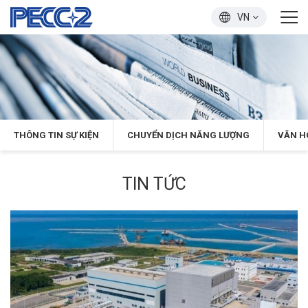
VN
THÔNG TIN SỰ KIỆN
CHUYỂN DỊCH NĂNG LƯỢNG
VĂN H
TIN TỨC