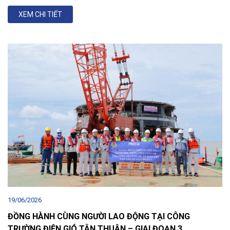
XEM CHI TIẾT
19/06/2026
ĐỒNG HÀNH CÙNG NGƯỜI LAO ĐỘNG TẠI CÔNG
TRƯỜNG ĐIỆN GIÓ TÂN THUẬN – GIAI ĐOẠN 3