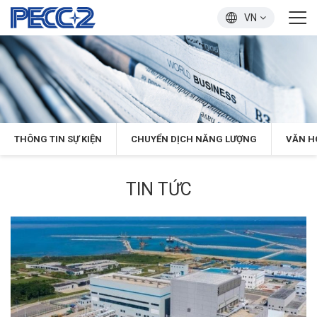
VN
THÔNG TIN SỰ KIỆN
CHUYỂN DỊCH NĂNG LƯỢNG
VĂN H
TIN TỨC