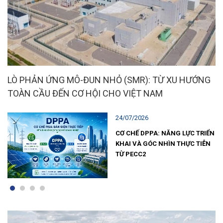
LÒ PHẢN ỨNG MÔ-ĐUN NHỎ (SMR): TỪ XU HƯỚNG
TOÀN CẦU ĐẾN CƠ HỘI CHO VIỆT NAM
24/07/2026
AO”
CƠ CHẾ DPPA: NĂNG LỰC TRIỂN
KHAI VÀ GÓC NHÌN THỰC TIỄN
TỪ PECC2