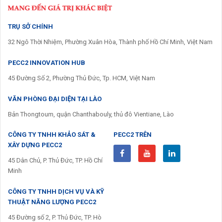
TRỤ SỞ CHÍNH
32 Ngô Thời Nhiệm, Phường Xuân Hòa, Thành phố Hồ Chí Minh, Việt Nam
PECC2 INNOVATION HUB
45 Đường Số 2, Phường Thủ Đức, Tp. HCM, Việt Nam
VĂN PHÒNG ĐẠI DIỆN TẠI LÀO
Bản Thongtoum, quận Chanthabouly, thủ đô Vientiane, Lào
CÔNG TY TNHH KHẢO SÁT &
PECC2 TRÊN
XÂY DỰNG PECC2
45 Dân Chủ, P. Thủ Đức, TP. Hồ Chí
Minh
CÔNG TY TNHH DỊCH VỤ VÀ KỸ
THUẬT NĂNG LƯỢNG PECC2
45 Đường số 2, P. Thủ Đức, TP. Hò