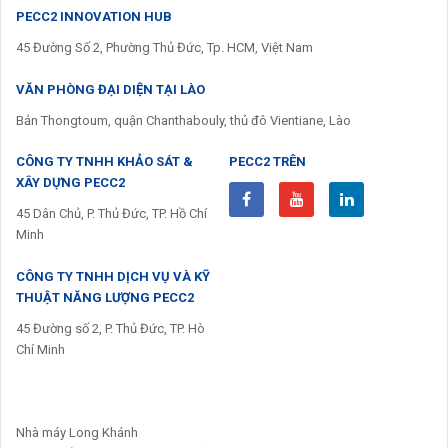
PECC2 INNOVATION HUB
45 Đường Số 2, Phường Thủ Đức, Tp. HCM, Việt Nam
VĂN PHÒNG ĐẠI DIỆN TẠI LÀO
Bản Thongtoum, quận Chanthabouly, thủ đô Vientiane, Lào
CÔNG TY TNHH KHẢO SÁT &
PECC2 TRÊN
XÂY DỰNG PECC2
45 Dân Chủ, P. Thủ Đức, TP. Hồ Chí
Minh
CÔNG TY TNHH DỊCH VỤ VÀ KỸ
THUẬT NĂNG LƯỢNG PECC2
45 Đường số 2, P. Thủ Đức, TP. Hò
Chí Minh
Nhà máy Long Khánh