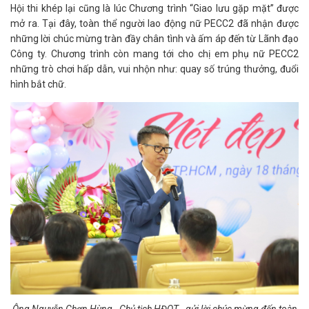
Hội thi khép lại cũng là lúc Chương trình “Giao lưu gặp mặt” được
mở ra. Tại đây, toàn thể người lao động nữ PECC2 đã nhận được
những lời chúc mừng tràn đầy chân tình và ấm áp đến từ Lãnh đạo
Công ty. Chương trình còn mang tới cho chị em phụ nữ PECC2
những trò chơi hấp dẫn, vui nhộn như: quay số trúng thưởng, đuổi
hình bắt chữ.
Ông Nguyễn Chơn Hùng - Chủ tịch HĐQT - gửi lời chúc mừng đến toàn