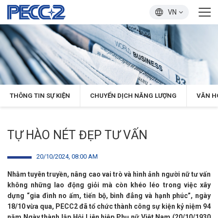
VN
THÔNG TIN SỰ KIỆN
CHUYỂN DỊCH NĂNG LƯỢNG
VĂN H
TỰ HÀO NÉT ĐẸP TƯ VẤN
20/10/2024, 08:00 AM
Nhằm tuyên truyền, nâng cao vai trò và hình ảnh người nữ tư vấn
không những lao động giỏi mà còn khéo léo trong việc xây
dựng “gia đình no ấm, tiến bộ, bình đẳng và hạnh phúc”, ngày
18/10 vừa qua, PECC2 đã tổ chức thành công sự kiện kỷ niệm 94
năm Ngày thành lập Hội Liên hiệp Phụ nữ Việt Nam (20/10/1930