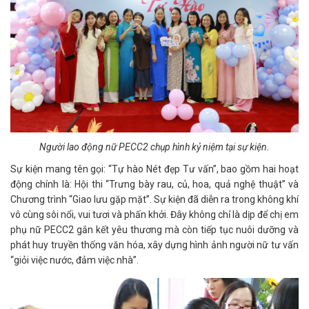
Người lao động nữ PECC2 chụp hình kỷ niệm tại sự kiện.
Sự kiện mang tên gọi: “Tự hào Nét đẹp Tư vấn”, bao gồm hai hoạt
động chính là: Hội thi “Trưng bày rau, củ, hoa, quả nghệ thuật” và
Chương trình “Giao lưu gặp mặt”. Sự kiện đã diễn ra trong không khí
vô cùng sôi nổi, vui tươi và phấn khởi. Đây không chỉ là dịp để chị em
phụ nữ PECC2 gắn kết yêu thương mà còn tiếp tục nuôi dưỡng và
phát huy truyền thống văn hóa, xây dựng hình ảnh người nữ tư vấn
“giỏi việc nước, đảm việc nhà”.