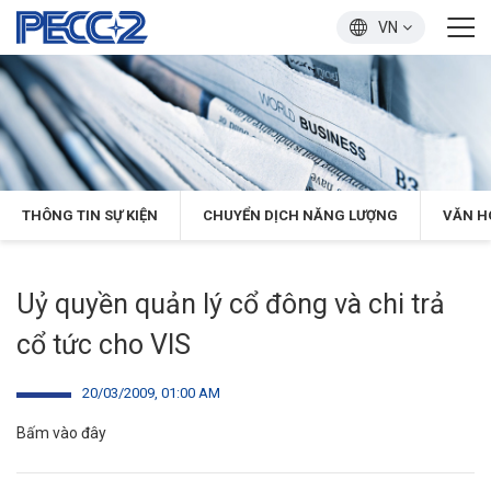
VN
THÔNG TIN SỰ KIỆN
CHUYỂN DỊCH NĂNG LƯỢNG
VĂN H
Uỷ quyền quản lý cổ đông và chi trả
cổ tức cho VIS
20/03/2009, 01:00 AM
Bấm vào đây