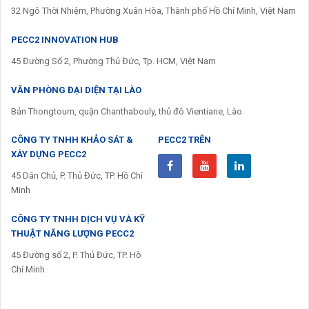
32 Ngô Thời Nhiệm, Phường Xuân Hòa, Thành phố Hồ Chí Minh, Việt Nam
PECC2 INNOVATION HUB
45 Đường Số 2, Phường Thủ Đức, Tp. HCM, Việt Nam
VĂN PHÒNG ĐẠI DIỆN TẠI LÀO
Bản Thongtoum, quận Chanthabouly, thủ đô Vientiane, Lào
CÔNG TY TNHH KHẢO SÁT &
PECC2 TRÊN
XÂY DỰNG PECC2
45 Dân Chủ, P. Thủ Đức, TP. Hồ Chí
Minh
CÔNG TY TNHH DỊCH VỤ VÀ KỸ
THUẬT NĂNG LƯỢNG PECC2
45 Đường số 2, P. Thủ Đức, TP. Hò
Chí Minh