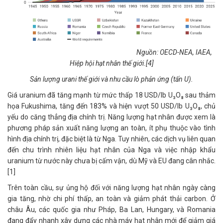
Nguồn: OECD-NEA, IAEA,
Hiệp hội hạt nhân thế giới.[4]
Sản lượng urani thế giới và nhu cầu lò phản ứng (tấn U).
Giá uranium đã tăng mạnh từ mức thấp 18 USD/lb U₃O₈ sau thảm
họa Fukushima, tăng đến 183% và hiện vượt 50 USD/lb U₃O₈, chủ
yếu do căng thẳng địa chính trị. Năng lượng hạt nhân được xem là
phương pháp sản xuất năng lượng an toàn, ít phụ thuộc vào tình
hình địa chính trị, đặc biệt là từ Nga. Tuy nhiên, các dịch vụ liên quan
đến chu trình nhiên liệu hạt nhân của Nga và việc nhập khẩu
uranium từ nước này chưa bị cấm vận, dù Mỹ và EU đang cân nhắc.
[1]
Trên toàn cầu, sự ủng hộ đối với năng lượng hạt nhân ngày càng
gia tăng, nhờ chi phí thấp, an toàn và giảm phát thải carbon. Ở
châu Âu, các quốc gia như Pháp, Ba Lan, Hungary, và Romania
đang đẩy nhanh xây dựng các nhà máy hạt nhân mới để giảm giá