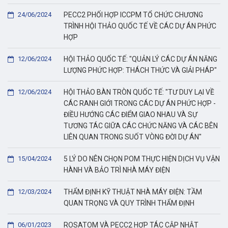
24/06/2024
PECC2 PHỐI HỢP ICCPM TỔ CHỨC CHƯƠNG
TRÌNH HỘI THẢO QUỐC TẾ VỀ CÁC DỰ ÁN PHỨC
HỢP
12/06/2024
HỘI THẢO QUỐC TẾ: "QUẢN LÝ CÁC DỰ ÁN NĂNG
LƯỢNG PHỨC HỢP: THÁCH THỨC VÀ GIẢI PHÁP"
12/06/2024
HỘI THẢO BÀN TRÒN QUỐC TẾ: "TƯ DUY LẠI VỀ
CÁC RANH GIỚI TRONG CÁC DỰ ÁN PHỨC HỢP -
ĐIỀU HƯỚNG CÁC ĐIỂM GIAO NHAU VÀ SỰ
TƯƠNG TÁC GIỮA CÁC CHỨC NĂNG VÀ CÁC BÊN
LIÊN QUAN TRONG SUỐT VÒNG ĐỜI DỰ ÁN"
15/04/2024
5 LÝ DO NÊN CHỌN POM THỰC HIỆN DỊCH VỤ VẬN
HÀNH VÀ BẢO TRÌ NHÀ MÁY ĐIỆN
12/03/2024
THẨM ĐỊNH KỸ THUẬT NHÀ MÁY ĐIỆN: TẦM
QUAN TRỌNG VÀ QUY TRÌNH THẨM ĐỊNH
06/01/2023
ROSATOM VÀ PECC2 HỢP TÁC CẬP NHẬT