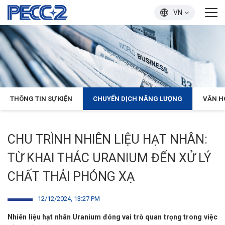
VN
THÔNG TIN SỰ KIỆN
CHUYỂN DỊCH NĂNG LƯỢNG
VĂN H
CHU TRÌNH NHIÊN LIỆU HẠT NHÂN:
TỪ KHAI THÁC URANIUM ĐẾN XỬ LÝ
CHẤT THẢI PHÓNG XẠ
12/12/2024, 13:27 PM
Nhiên liệu hạt nhân Uranium đóng vai trò quan trọng trong việc