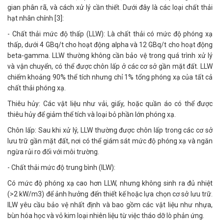
gian phân rã, và cách xử lý cần thiết. Dưới đây là các loại chất thải
hạt nhân chính [3]:
- Chất thải mức độ thấp (LLW): Là chất thải có mức độ phóng xạ
thấp, dưới 4 GBq/t cho hoạt động alpha và 12 GBq/t cho hoạt động
beta-gamma. LLW thường không cần bảo vệ trong quá trình xử lý
và vận chuyển, có thể được chôn lấp ở các cơ sở gần mặt đất. LLW
chiếm khoảng 90% thể tích nhưng chỉ 1% tổng phóng xạ của tất cả
chất thải phóng xạ.
Thiêu hủy: Các vật liệu như vải, giấy, hoặc quần áo có thể được
thiêu hủy để giảm thể tích và loại bỏ phần lớn phóng xạ.
Chôn lấp: Sau khi xử lý, LLW thường được chôn lấp trong các cơ sở
lưu trữ gần mặt đất, nơi có thể giám sát mức độ phóng xạ và ngăn
ngừa rủi ro đối với môi trường.
- Chất thải mức độ trung bình (ILW):
Có mức độ phóng xạ cao hơn LLW, nhưng không sinh ra đủ nhiệt
(>2 kW/m3) để ảnh hưởng đến thiết kế hoặc lựa chọn cơ sở lưu trữ.
ILW yêu cầu bảo vệ nhất định và bao gồm các vật liệu như nhựa,
bùn hóa học và vỏ kim loại nhiên liệu từ việc tháo dỡ lò phản ứng.