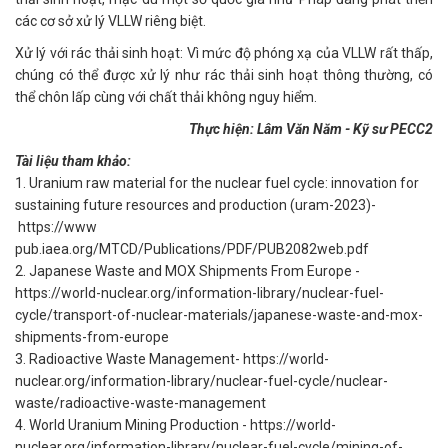
các cơ sở xử lý VLLW riêng biệt.
Xử lý với rác thải sinh hoạt: Vì mức độ phóng xạ của VLLW rất thấp,
chúng có thể được xử lý như rác thải sinh hoạt thông thường, có
thể chôn lấp cùng với chất thải không nguy hiểm.
Thực hiện: Lâm Văn Năm - Kỹ sư PECC2
Tài liệu tham khảo:
1. Uranium raw material for the nuclear fuel cycle: innovation for
sustaining future resources and production (uram-2023)-
https://www
pub.iaea.org/MTCD/Publications/PDF/PUB2082web.pdf
2. Japanese Waste and MOX Shipments From Europe -
https://world-nuclear.org/information-library/nuclear-fuel-
cycle/transport-of-nuclear-materials/japanese-waste-and-mox-
shipments-from-europe
3. Radioactive Waste Management- https://world-
nuclear.org/information-library/nuclear-fuel-cycle/nuclear-
waste/radioactive-waste-management
4. World Uranium Mining Production - https://world-
nuclear.org/information-library/nuclear-fuel-cycle/mining-of-