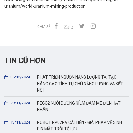
uranium/world-uranium-mining-production
CHIA SẺ:
TIN CŨ HƠN
05/12/2024
PHÁT TRIỂN NGUỒN NĂNG LƯỢNG TÁI TẠO:
NÂNG CAO TÍNH TỰ CHỦ NĂNG LƯỢNG VÀ KẾT
NỐI
29/11/2024
PECC2 NUÔI DƯỠNG NIỀM ĐAM MÊ ĐIỆN HẠT
NHÂN
13/11/2024
ROBOT RP02PV CẢI TIẾN - GIẢI PHÁP VỆ SINH
PIN MẶT TRỜI TỐI ƯU