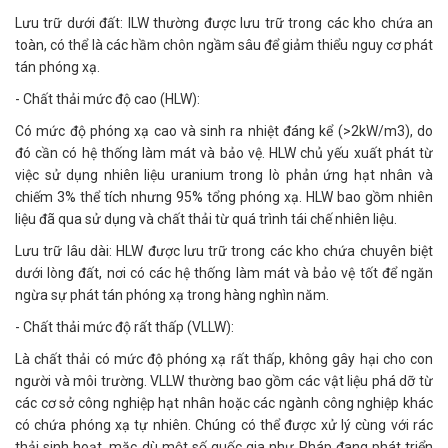
Lưu trữ dưới đất: ILW thường được lưu trữ trong các kho chứa an
toàn, có thể là các hầm chôn ngầm sâu để giảm thiểu nguy cơ phát
tán phóng xạ.
- Chất thải mức độ cao (HLW):
Có mức độ phóng xạ cao và sinh ra nhiệt đáng kể (>2kW/m3), do
đó cần có hệ thống làm mát và bảo vệ. HLW chủ yếu xuất phát từ
việc sử dụng nhiên liệu uranium trong lò phản ứng hạt nhân và
chiếm 3% thể tích nhưng 95% tổng phóng xạ. HLW bao gồm nhiên
liệu đã qua sử dụng và chất thải từ quá trình tái chế nhiên liệu.
Lưu trữ lâu dài: HLW được lưu trữ trong các kho chứa chuyên biệt
dưới lòng đất, nơi có các hệ thống làm mát và bảo vệ tốt để ngăn
ngừa sự phát tán phóng xạ trong hàng nghìn năm.
- Chất thải mức độ rất thấp (VLLW):
Là chất thải có mức độ phóng xạ rất thấp, không gây hại cho con
người và môi trường. VLLW thường bao gồm các vật liệu phá dỡ từ
các cơ sở công nghiệp hạt nhân hoặc các ngành công nghiệp khác
có chứa phóng xạ tự nhiên. Chúng có thể được xử lý cùng với rác
thải sinh hoạt, mặc dù một số quốc gia như Pháp đang phát triển