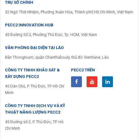
TRỤ SỞ CHÍNH
32 Ngô Thời Nhiệm, Phường Xuân Hòa, Thành phố Hồ Chí Minh, Việt Nam
PECC2 INNOVATION HUB
45 Đường Số 2, Phường Thủ Đức, Tp. HCM, Việt Nam
VĂN PHÒNG ĐẠI DIỆN TẠI LÀO
Bản Thongtoum, quận Chanthabouly, thủ đô Vientiane, Lào
CÔNG TY TNHH KHẢO SÁT &
PECC2 TRÊN
XÂY DỰNG PECC2
45 Dân Chủ, P. Thủ Đức, TP. Hồ Chí
Minh
CÔNG TY TNHH DỊCH VỤ VÀ KỸ
THUẬT NĂNG LƯỢNG PECC2
45 Đường số 2, P. Thủ Đức, TP. Hò
Chí Minh