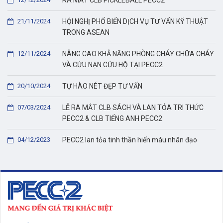
RA MẮT CLB PICKLEBALL PECC2
21/11/2024
HỘI NGHỊ PHỔ BIẾN DỊCH VỤ TƯ VẤN KỸ THUẬT
TRONG ASEAN
12/11/2024
NÂNG CAO KHẢ NĂNG PHÒNG CHÁY CHỮA CHÁY
VÀ CỨU NẠN CỨU HỘ TẠI PECC2
20/10/2024
TỰ HÀO NÉT ĐẸP TƯ VẤN
07/03/2024
LỄ RA MẮT CLB SÁCH VÀ LAN TỎA TRI THỨC
PECC2 & CLB TIẾNG ANH PECC2
04/12/2023
PECC2 lan tỏa tinh thần hiến máu nhân đạo