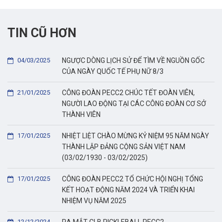
TIN CŨ HƠN
04/03/2025
NGƯỢC DÒNG LỊCH SỬ ĐỂ TÌM VỀ NGUỒN GỐC
CỦA NGÀY QUỐC TẾ PHỤ NỮ 8/3
21/01/2025
CÔNG ĐOÀN PECC2 CHÚC TẾT ĐOÀN VIÊN,
NGƯỜI LAO ĐỘNG TẠI CÁC CÔNG ĐOÀN CƠ SỞ
THÀNH VIÊN
17/01/2025
NHIỆT LIỆT CHÀO MỪNG KỶ NIỆM 95 NĂM NGÀY
THÀNH LẬP ĐẢNG CỘNG SẢN VIỆT NAM
(03/02/1930 - 03/02/2025)
17/01/2025
CÔNG ĐOÀN PECC2 TỔ CHỨC HỘI NGHỊ TỔNG
KẾT HOẠT ĐỘNG NĂM 2024 VÀ TRIỂN KHAI
NHIỆM VỤ NĂM 2025
12/12/2024