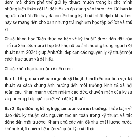
đam mê khám phá thế giới kỹ thuật, muốn trang bị cho mình
những kiến thức cốt lõi để hiểu và áp dụng vào thực tiễn. Dù bạn là
người mới bắt đầu hay đã có nền tảng kỹ thuật nhất định, khóa học
này sẽ mang đến cho bạn những trải nghiệm học tập bổ ích và thú
vị.
Chuỗi khóa học "Kiến thức cơ bản về kỹ thuật" được dẫn dắt của
Tiến sĩ Shini Somara (Top 50 Phụ nữ có ảnh hưởng trong ngành Kỹ
thuật năm 2024) giúp Anh/Chị tiếp cận các nguyên lý kỹ thuật một
cách trực quan và dễ hiểu.
Chuỗi khóa học bao gồm 6 nội dung:
Bài 1: Tổng quan về các ngành kỹ thuật:
Giới thiệu các lĩnh vực kỹ
thuật và cách chúng ảnh hưởng đến môi trường, kinh tế, xã hội
toàn cầu. Nhấn mạnh trách nhiệm đạo đức, chuyên môn của kỹ sư
và phương pháp giải quyết vấn đề kỹ thuật.
Bài 2: Đạo đức nghề nghiệp, an toàn và môi trường:
Thảo luận về
đạo đức kỹ thuật, các nguyên tắc an toàn trong kỹ thuật, và tác
động đến môi trường. Khám phá các vấn đề như chất lượng nước,
không khí, ô nhiễm tiếng ồn và quản lý chất thải.