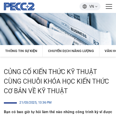
VN
THÔNG TIN SỰ KIỆN
CHUYỂN DỊCH NĂNG LƯỢNG
VĂN H
CỦNG CỐ KIẾN THỨC KỸ THUẬT
CÙNG CHUỖI KHÓA HỌC KIẾN THỨC
CƠ BẢN VỀ KỸ THUẬT
21/03/2025, 13:36 PM
Bạn có bao giờ tự hỏi làm thế nào những công trình kỳ vĩ được