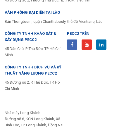
45 Đường Số 2, Phường Thủ Đức, Tp. HCM, Việt Nam
VĂN PHÒNG ĐẠI DIỆN TẠI LÀO
Bản Thongtoum, quận Chanthabouly, thủ đô Vientiane, Lào
CÔNG TY TNHH KHẢO SÁT &
PECC2 TRÊN
XÂY DỰNG PECC2
45 Dân Chủ, P. Thủ Đức, TP. Hồ Chí
Minh
CÔNG TY TNHH DỊCH VỤ VÀ KỸ
THUẬT NĂNG LƯỢNG PECC2
45 Đường số 2, P. Thủ Đức, TP. Hò
Chí Minh
Nhà máy Long Khánh
Đường số 6, KCN Long Khánh, Xã
Bình Lộc, TP. Long Khánh, Đồng Nai