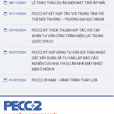
08/11/2024
LỄ TRAO THẦU DỰ ÁN ĐIỆN MẶT TRỜI ÁP MÁI
01/11/2024
PECC2 KÝ KẾT HỢP TÁC VỚI TRUNG TÂM TRÍ
TUỆ MÔI TRƯỜNG – TRƯỜNG ĐẠI HỌC VINUNI
29/10/2024
PECC2 KÝ THỎA THUẬN HỢP TÁC VỚI TẬP
ĐOÀN TƯ VẤN CÔNG TRÌNH ĐIỆN LỰC TRUNG
QUỐC CPECC
30/07/2024
PECC2 KÝ HỢP ĐỒNG TƯ VẤN GÓI THẦU KHẢO
SÁT XÂY DỰNG VÀ TƯ VẤN LẬP BÁO CÁO
NGHIÊN CỨU KHẢ THI DỰ ÁN NHÀ MÁY NHIỆT
ĐIỆN Ô MÔN III
01/07/2024
PECC2 39 NĂM – HÀNH TRÌNH THẮP LỬA