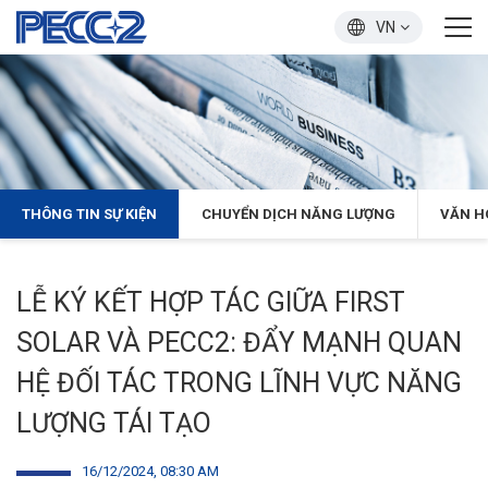
VN
THÔNG TIN SỰ KIỆN
CHUYỂN DỊCH NĂNG LƯỢNG
VĂN H
LỄ KÝ KẾT HỢP TÁC GIỮA FIRST
SOLAR VÀ PECC2: ĐẨY MẠNH QUAN
HỆ ĐỐI TÁC TRONG LĨNH VỰC NĂNG
LƯỢNG TÁI TẠO
16/12/2024, 08:30 AM