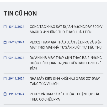
TIN CŨ HƠN
13/12/2024
CÔNG TÁC KHẢO SÁT DỰ ÁN ĐƯỜNG DÂY 500KV
MẠCH 3, 4: NHỮNG THỬ THÁCH ĐẦU TIÊN
06/12/2024
PECC2 THAM GIA THẢO LUẬN VỀ DPPA VÀ ĐIỆN
MẶT TRỜI MÁI NHÀ TỰ SẢN XUẤT, TỰ TIÊU THỤ
03/12/2024
DỰ ÁN NHÀ MÁY THỦY ĐIỆN THÁC BÀ 2: NHỮNG
BƯỚC TIẾN QUAN TRỌNG TRÊN HÀNH TRÌNH VỀ
ĐÍCH
29/11/2024
NHÀ MÁY ĐIỆN SINH KHỐI HẬU GIANG 2X10MW
TĂNG TỐC VỀ ĐÍCH
19/11/2024
PECC2 VÀ H&M KÝ KẾT THỎA THUẬN HỢP TÁC
THEO CƠ CHẾ DPPA