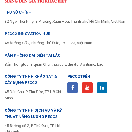
TRỤ SỞ CHÍNH
32 Ngô Thời Nhiệm, Phường Xuân Hòa, Thành phố Hồ Chí Minh, Việt Nam
PECC2 INNOVATION HUB
45 Đường Số 2, Phường Thủ Đức, Tp. HCM, Việt Nam
VĂN PHÒNG ĐẠI DIỆN TẠI LÀO
Bản Thongtoum, quận Chanthabouly, thủ đô Vientiane, Lào
CÔNG TY TNHH KHẢO SÁT &
PECC2 TRÊN
XÂY DỰNG PECC2
45 Dân Chủ, P. Thủ Đức, TP. Hồ Chí
Minh
CÔNG TY TNHH DỊCH VỤ VÀ KỸ
THUẬT NĂNG LƯỢNG PECC2
45 Đường số 2, P. Thủ Đức, TP. Hò
Chí Minh