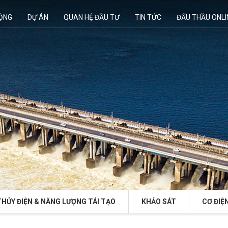
ĐỘNG
DỰ ÁN
QUAN HỆ ĐẦU TƯ
TIN TỨC
ĐẤU THẦU ONLI
THỦY ĐIỆN & NĂNG LƯỢNG TÁI TẠO
KHẢO SÁT
CƠ ĐIỆ