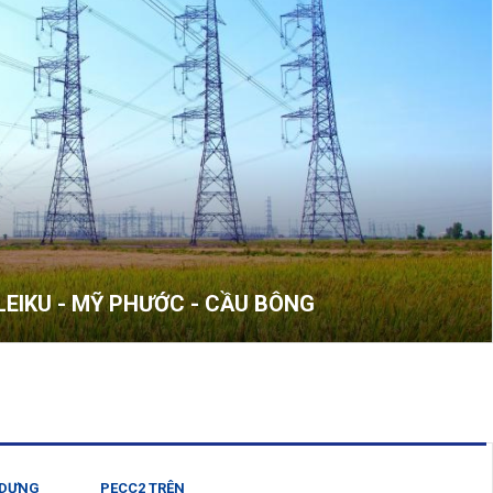
EIKU - MỸ PHƯỚC - CẦU BÔNG
 DỰNG
PECC2 TRÊN