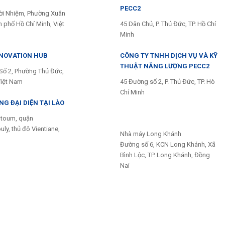
PECC2
ời Nhiệm, Phường Xuân
 phố Hồ Chí Minh, Việt
45 Dân Chủ, P. Thủ Đức, TP. Hồ Chí
Minh
NNOVATION HUB
CÔNG TY TNHH DỊCH VỤ VÀ KỸ
THUẬT NĂNG LƯỢNG PECC2
Số 2, Phường Thủ Đức,
Việt Nam
45 Đường số 2, P. Thủ Đức, TP. Hò
Chí Minh
G ĐẠI DIỆN TẠI LÀO
toum, quận
ly, thủ đô Vientiane,
Nhà máy Long Khánh
Đường số 6, KCN Long Khánh, Xã
Bình Lộc, TP. Long Khánh, Đồng
Nai