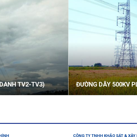
N DANH TV2-TV3)
ĐƯỜNG DÂY 500KV PL
HÍNH
CÔNG TY TNHH KHẢO SÁT & XÂY