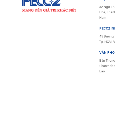
32 Ngô Th
Hòa, Thành
Nam
PECC2 I
45 Đường 
Tp. HCM, 
VĂN PHÒN
Bản Thong
Chanthabou
Lào