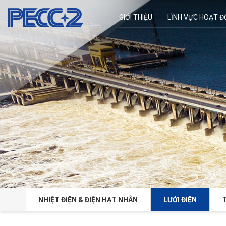
GIỚI THIỆU
LĨNH VỰC HOẠT 
NHIỆT ĐIỆN & ĐIỆN HẠT NHÂN
LƯỚI ĐIỆN