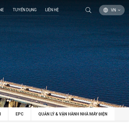
NE
TUYỂN DỤNG
LIÊN HỆ
VN
N
EPC
QUẢN LÝ & VẬN HÀNH NHÀ MÁY ĐIỆN