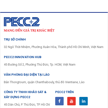
TRỤ SỞ CHÍNH
32 Ngô Thời Nhiệm, Phường Xuân Hòa, Thành phố Hồ Chí Minh, Việt Nam
PECC2 INNOVATION HUB
45 Đường Số 2, Phường Thủ Đức, Tp. HCM, Việt Nam
VĂN PHÒNG ĐẠI DIỆN TẠI LÀO
Bản Thongtoum, quận Chanthabouly, thủ đô Vientiane, Lào
CÔNG TY TNHH KHẢO SÁT &
PECC2 TRÊN
XÂY DỰNG PECC2
45 Dân Chủ, P. Thủ Đức, TP. Hồ Chí