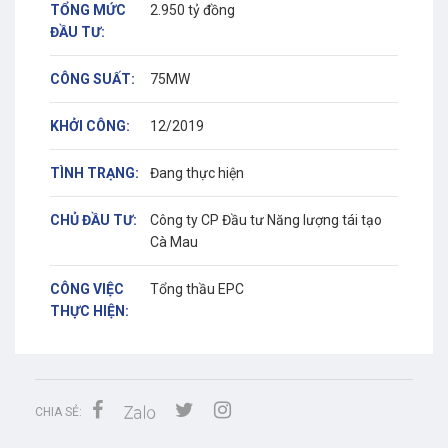
TỔNG MỨC
2.950 tỷ đồng
ĐẦU TƯ:
CÔNG SUẤT:
75MW
KHỞI CÔNG:
12/2019
TÌNH TRẠNG:
Đang thực hiện
CHỦ ĐẦU TƯ:
Công ty CP Đầu tư Năng lượng tái tạo
Cà Mau
CÔNG VIỆC
Tổng thầu EPC
THỰC HIỆN:
CHIA SẺ: