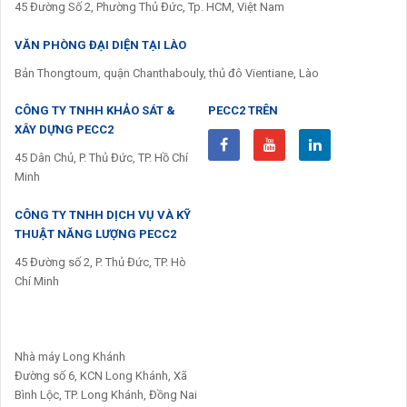
45 Đường Số 2, Phường Thủ Đức, Tp. HCM, Việt Nam
VĂN PHÒNG ĐẠI DIỆN TẠI LÀO
Bản Thongtoum, quận Chanthabouly, thủ đô Vientiane, Lào
CÔNG TY TNHH KHẢO SÁT &
PECC2 TRÊN
XÂY DỰNG PECC2
45 Dân Chủ, P. Thủ Đức, TP. Hồ Chí
Minh
CÔNG TY TNHH DỊCH VỤ VÀ KỸ
THUẬT NĂNG LƯỢNG PECC2
45 Đường số 2, P. Thủ Đức, TP. Hò
Chí Minh
Nhà máy Long Khánh
Đường số 6, KCN Long Khánh, Xã
Bình Lộc, TP. Long Khánh, Đồng Nai