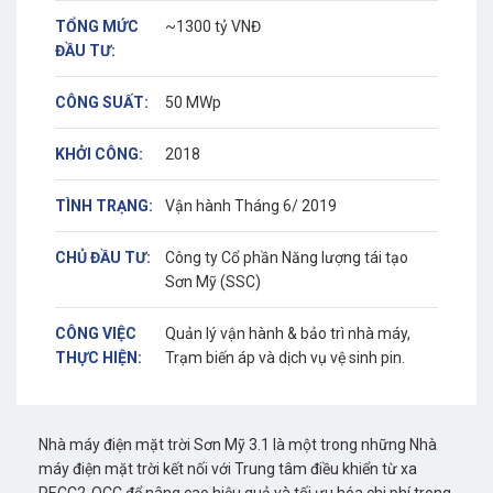
TỔNG MỨC
~1300 tỷ VNĐ
ĐẦU TƯ:
CÔNG SUẤT:
50 MWp
KHỞI CÔNG:
2018
TÌNH TRẠNG:
Vận hành Tháng 6/ 2019
CHỦ ĐẦU TƯ:
Công ty Cổ phần Năng lượng tái tạo
Sơn Mỹ (SSC)
CÔNG VIỆC
Quản lý vận hành & bảo trì nhà máy,
THỰC HIỆN:
Trạm biến áp và dịch vụ vệ sinh pin.
Nhà máy điện mặt trời Sơn Mỹ 3.1 là một trong những Nhà
máy điện mặt trời kết nối với Trung tâm điều khiển từ xa