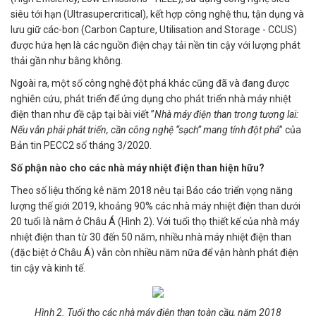
siêu tới hạn (Ultrasupercritical), kết hợp công nghệ thu, tận dụng và
lưu giữ các-bon (Carbon Capture, Utilisation and Storage - CCUS)
được hứa hẹn là các nguồn điện chạy tải nền tin cậy với lượng phát
thải gần như bằng không.
Ngoài ra, một số công nghệ đột phá khác cũng đã và đang được
nghiên cứu, phát triển để ứng dụng cho phát triển nhà máy nhiệt
điện than như đề cập tại bài viết ”
Nhà máy điện than trong tương lai:
Nếu vẫn phải phát triển, cần công nghệ “sạch” mang tính đột phá
” của
Bản tin PECC2 số tháng 3/2020.
Số phận nào cho các nhà máy nhiệt điện than hiện hữu?
Theo số liệu thống kê năm 2018 nêu tại Báo cáo triển vọng năng
lượng thế giới 2019, khoảng 90% các nhà máy nhiệt điện than dưới
20 tuổi là nằm ở Châu Á (Hình 2). Với tuổi thọ thiết kế của nhà máy
nhiệt điện than từ 30 đến 50 năm, nhiều nhà máy nhiệt điện than
(đặc biệt ở Châu Á) vẫn còn nhiều năm nữa để vận hành phát điện
tin cậy và kinh tế.
Hình 2. Tuổi thọ các nhà máy điện than toàn cầu, năm 2018