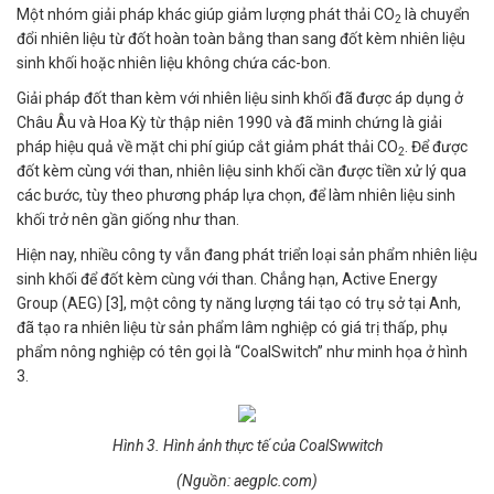
Một nhóm giải pháp khác giúp giảm lượng phát thải CO
là chuyển
2
đổi nhiên liệu từ đốt hoàn toàn bằng than sang đốt kèm nhiên liệu
sinh khối hoặc nhiên liệu không chứa các-bon.
Giải pháp đốt than kèm với nhiên liệu sinh khối đã được áp dụng ở
Châu Âu và Hoa Kỳ từ thập niên 1990 và đã minh chứng là giải
pháp hiệu quả về mặt chi phí giúp cắt giảm phát thải CO
. Để được
2
đốt kèm cùng với than, nhiên liệu sinh khối cần được tiền xử lý qua
các bước, tùy theo phương pháp lựa chọn, để làm nhiên liệu sinh
khối trở nên gần giống như than.
Hiện nay, nhiều công ty vẫn đang phát triển loại sản phẩm nhiên liệu
sinh khối để đốt kèm cùng với than. Chẳng hạn, Active Energy
Group (AEG) [3], một công ty năng lượng tái tạo có trụ sở tại Anh,
đã tạo ra nhiên liệu từ sản phẩm lâm nghiệp có giá trị thấp, phụ
phẩm nông nghiệp có tên gọi là “CoalSwitch” như minh họa ở hình
3.
Hình 3. Hình ảnh thực tế của CoalSwwitch
(Nguồn: aegplc.com)