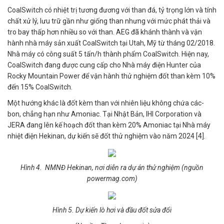
CoalSwitch có nhiệt trị tương đương với than đá, tỷ trọng lớn và tính
chất xử lý, lưu trữ gần như giống than nhưng với mức phát thải và
tro bay thấp hơn nhiều so với than. AEG đã khánh thành và vận
hành nhà máy sản xuất CoalSwitch tại Utah, Mỹ từ tháng 02/2018.
Nhà máy có công suất 5 tấn/h thành phẩm CoalSwitch. Hiện nay,
CoalSwitch đang được cung cấp cho Nhà máy điện Hunter của
Rocky Mountain Power để vận hành thử nghiệm đốt than kèm 10%
đến 15% CoalSwitch.
Một hướng khác là đốt kèm than với nhiên liệu không chứa các-
bon, chẳng hạn như Amoniac. Tại Nhật Bản, IHI Corporation và
JERA đang lên kế hoạch đốt than kèm 20% Amoniac tại Nhà máy
nhiệt điện Hekinan, dự kiến sẽ đốt thử nghiệm vào năm 2024 [4].
Hình 4. NMNĐ Hekinan, nơi diễn ra dự án thử nghiệm (nguồn
powermag.com)
Hình 5. Dự kiến lò hơi và đầu đốt sửa đổi