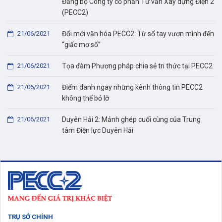
Đảng bộ Công ty cổ phần Tư vấn Xây dựng Điện 2
(PECC2)
21/06/2021
Đổi mới văn hóa PECC2: Từ sổ tay vươn mình đến
“giấc mơ số”
21/06/2021
Tọa đàm Phương pháp chia sẻ tri thức tại PECC2
21/06/2021
Điểm danh ngay những kênh thông tin PECC2
không thể bỏ lỡ
21/06/2021
Duyên Hải 2: Mảnh ghép cuối cùng của Trung
tâm Điện lực Duyên Hải
TRỤ SỞ CHÍNH