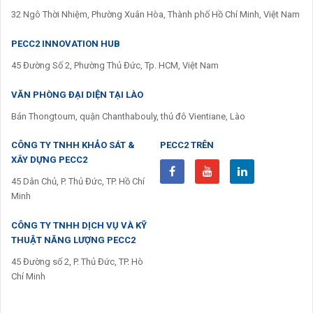
32 Ngô Thời Nhiệm, Phường Xuân Hòa, Thành phố Hồ Chí Minh, Việt Nam
PECC2 INNOVATION HUB
45 Đường Số 2, Phường Thủ Đức, Tp. HCM, Việt Nam
VĂN PHÒNG ĐẠI DIỆN TẠI LÀO
Bản Thongtoum, quận Chanthabouly, thủ đô Vientiane, Lào
CÔNG TY TNHH KHẢO SÁT &
PECC2 TRÊN
XÂY DỰNG PECC2
45 Dân Chủ, P. Thủ Đức, TP. Hồ Chí
Minh
CÔNG TY TNHH DỊCH VỤ VÀ KỸ
THUẬT NĂNG LƯỢNG PECC2
45 Đường số 2, P. Thủ Đức, TP. Hò
Chí Minh