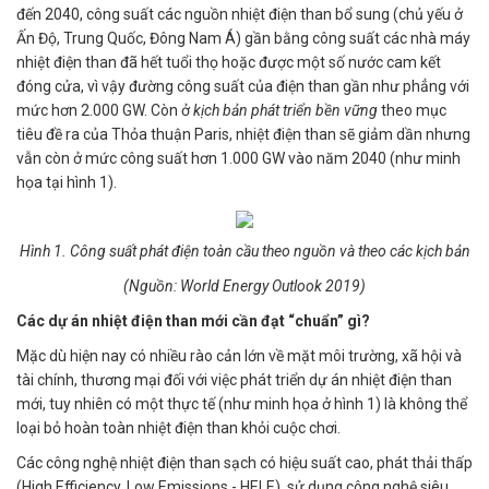
đến 2040, công suất các nguồn nhiệt điện than bổ sung (chủ yếu ở
Ấn Độ, Trung Quốc, Đông Nam Á) gần bằng công suất các nhà máy
nhiệt điện than đã hết tuổi thọ hoặc được một số nước cam kết
đóng cửa, vì vậy đường công suất của điện than gần như phẳng với
mức hơn 2.000 GW. Còn ở
kịch bản phát triển bền vững
theo mục
tiêu đề ra của Thỏa thuận Paris, nhiệt điện than sẽ giảm dần nhưng
vẫn còn ở mức công suất hơn 1.000 GW vào năm 2040 (như minh
họa tại hình 1).
Hình 1. Công suất phát điện toàn cầu theo nguồn và theo các kịch bản
(Nguồn: World Energy Outlook 2019)
Các dự án nhiệt điện than mới cần đạt “chuẩn” gì?
Mặc dù hiện nay có nhiều rào cản lớn về mặt môi trường, xã hội và
tài chính, thương mại đối với việc phát triển dự án nhiệt điện than
mới, tuy nhiên có một thực tế (như minh họa ở hình 1) là không thể
loại bỏ hoàn toàn nhiệt điện than khỏi cuộc chơi.
Các công nghệ nhiệt điện than sạch có hiệu suất cao, phát thải thấp
(High Efficiency, Low Emissions - HELE), sử dụng công nghệ siêu