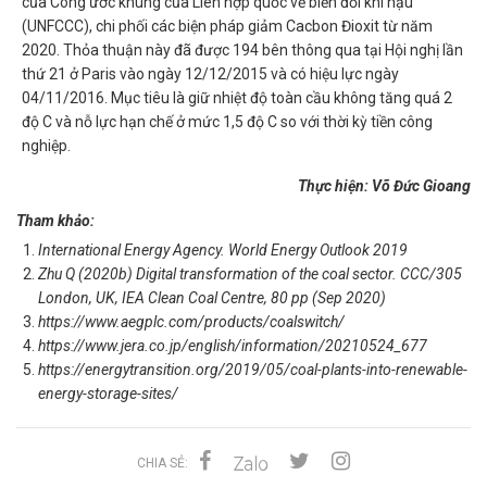
của Công ước khung của Liên hợp quốc về biến đổi khí hậu
(UNFCCC), chi phối các biện pháp giảm Cacbon Đioxit từ năm
2020. Thỏa thuận này đã được 194 bên thông qua tại Hội nghị lần
thứ 21 ở Paris vào ngày 12/12/2015 và có hiệu lực ngày
04/11/2016. Mục tiêu là giữ nhiệt độ toàn cầu không tăng quá 2
độ C và nỗ lực hạn chế ở mức 1,5 độ C so với thời kỳ tiền công
nghiệp.
Thực hiện: Võ Đức Gioang
Tham khảo:
International Energy Agency. World Energy Outlook 2019
Zhu Q (2020b) Digital transformation of the coal sector. CCC/305
London, UK, IEA Clean Coal Centre, 80 pp (Sep 2020)
https://www.aegplc.com/products/coalswitch/
https://www.jera.co.jp/english/information/20210524_677
https://energytransition.org/2019/05/coal-plants-into-renewable-
energy-storage-sites/
CHIA SẺ: