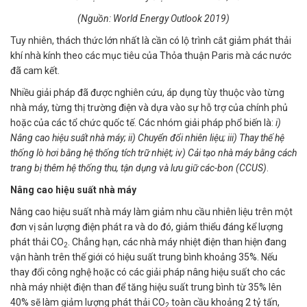
(Nguồn: World Energy Outlook 2019)
Tuy nhiên, thách thức lớn nhất là cần có lộ trình cắt giảm phát thải
khí nhà kính theo các mục tiêu của Thỏa thuận Paris mà các nước
đã cam kết.
Nhiều giải pháp đã được nghiên cứu, áp dụng tùy thuộc vào từng
nhà máy, từng thị trường điện và dựa vào sự hỗ trợ của chính phủ
hoặc của các tổ chức quốc tế. Các nhóm giải pháp phổ biến là:
i)
Nâng cao hiệu suất nhà máy; ii) Chuyển đổi nhiên liệu; iii) Thay thế hệ
thống lò hơi bằng hệ thống tích trữ nhiệt; iv) Cải tạo nhà máy bằng cách
trang bị thêm hệ thống thu, tận dụng và lưu giữ các-bon (CCUS)
.
Nâng cao hiệu suất nhà máy
Nâng cao hiệu suất nhà máy làm giảm nhu cầu nhiên liệu trên một
đơn vị sản lượng điện phát ra và do đó, giảm thiểu đáng kể lượng
phát thải CO
. Chẳng hạn, các nhà máy nhiệt điện than hiện đang
2
vận hành trên thế giới có hiệu suất trung bình khoảng 35%. Nếu
thay đổi công nghệ hoặc có các giải pháp nâng hiệu suất cho các
nhà máy nhiệt điện than để tăng hiệu suất trung bình từ 35% lên
40% sẽ làm giảm lượng phát thải CO
toàn cầu khoảng 2 tỷ tấn,
2