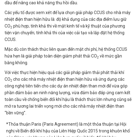
dầu để nâng cao khả năng thu hồi dầu.
Các yếu tố được xem xét để lựa chọn giải pháp CCUS cho nhà máy
nhiệt điện than hiện hữu là: độ khả dụng của các địa điểm lưu giữ
CO
phù hợp; tính khả thi về mặt kinh tế và kỹ thuật của phương
2
tiện vận chuyển; tính khả thi của việc cải tạo và lắp đặt hệ thống
CCUS.
Mặc dù còn thách thức liên quan đến mặt chi phí, hệ thống CCUS
hứa hẹn là giải pháp toàn diện giảm phát thải CO
về mức gần
2
bằng không.
Với việc thực hiện hiệu quả các giải pháp giảm thải phát thải khí
CO
cho các nhà máy nhiệt điện than hiện hữu và ứng dụng các
2
công nghệ tiên tiến cho các dự án nhiệt điện than mới để vừa góp
phần đảm bảo an ninh năng lượng, vừa đảm bảo đáp ứng cam kết
toàn cầu về chống biến đổi khí hậu là thách thức lớn nhưng cũng sẽ
mở ra tương lai triển vọng mới cho các nhà máy nhiệt điện than
“bền vững”.
*Thỏa thuận Paris (Paris Agreement) là một thỏa thuận tại Hội
nghị về Biến đổi khí hậu của Liên Hiệp Quốc 2015 trong khuôn khổ