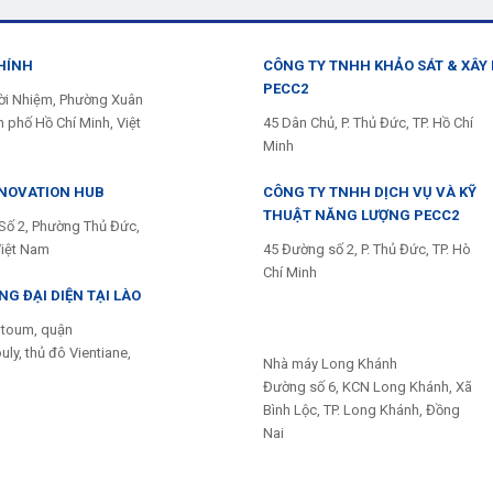
HÍNH
CÔNG TY TNHH KHẢO SÁT & XÂY
PECC2
ời Nhiệm, Phường Xuân
 phố Hồ Chí Minh, Việt
45 Dân Chủ, P. Thủ Đức, TP. Hồ Chí
Minh
NNOVATION HUB
CÔNG TY TNHH DỊCH VỤ VÀ KỸ
THUẬT NĂNG LƯỢNG PECC2
Số 2, Phường Thủ Đức,
Việt Nam
45 Đường số 2, P. Thủ Đức, TP. Hò
Chí Minh
G ĐẠI DIỆN TẠI LÀO
toum, quận
ly, thủ đô Vientiane,
Nhà máy Long Khánh
Đường số 6, KCN Long Khánh, Xã
Bình Lộc, TP. Long Khánh, Đồng
Nai