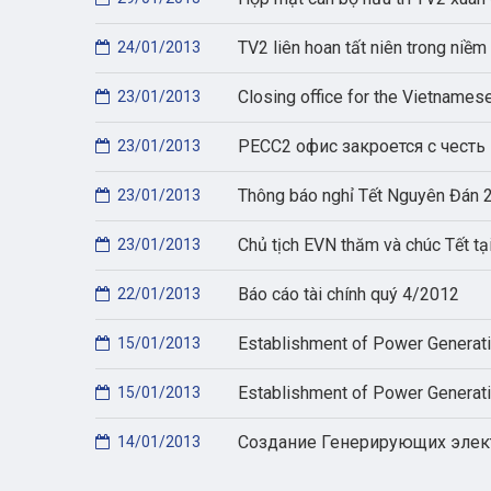
TV2 liên hoan tất niên trong niề
24/01/2013
Closing office for the Vietnames
23/01/2013
PECC2 офис закроется с честь
23/01/2013
Thông báo nghỉ Tết Nguyên Đán 
23/01/2013
Chủ tịch EVN thăm và chúc Tết tạ
23/01/2013
Báo cáo tài chính quý 4/2012
22/01/2013
Establishment of Power Generat
15/01/2013
Establishment of Power Generat
15/01/2013
Создание Генерирующих элек
14/01/2013