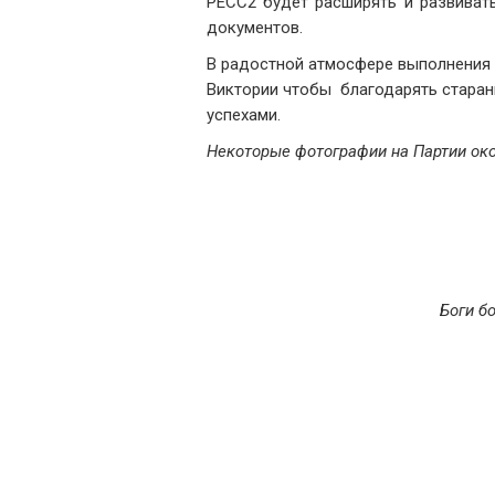
PECC2 будет расширять и развивать
документов.
В радостной атмосфере выполнения 
Виктории чтобы благодарять старан
успехами.
Некоторые фотографии на Партии око
Боги б