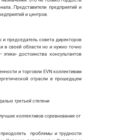
назначения. Это не только гордость
ала...Представители предприятий и
редприятий и центров.
ор и председатель совета директоров
и в своей области но и нужно точно
 – этики- достоинства консультантов
енности и торговли EVN коллективам
ергетической отрасли в прошедщем
едалью третьей степени
лучших коллективов соревнования от
ы преодолеть проблемы и трудности