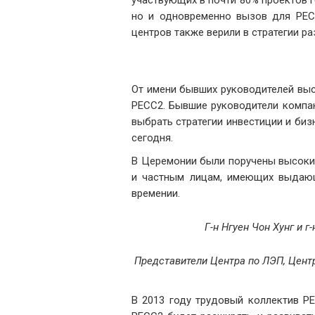
участвующих в почти 80% проектов 
но и одновременно вызов для PECC
центров также верили в стратегии р
От имени бывших руководителей выст
PECC2. Бывшие руководители компан
выбрать стратегии инвестиции и биз
сегодня.
В Церемонии были поручены высокие
и частным лицам, имеющих выдающ
времении.
Г-н Нгуен Чон Хунг и 
Представители Центра по ЛЭП, Цент
В 2013 году трудовый коллектив P