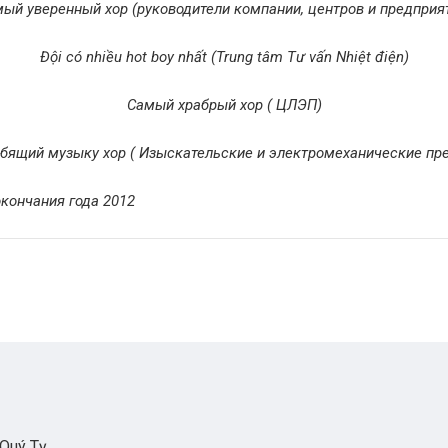
ый уверенный хор (руководители компании, центров и предприя
Đội có nhiều hot boy nhất (Trung tâm Tư vấn Nhiệt điện)
Самый храбрый хор ( ЦЛЭП)
ящий музыку хор ( Изыскательские и электромеханические пр
окончания года 2012
 Quý Tỵ