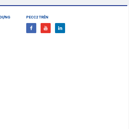
 DỰNG
PECC2 TRÊN