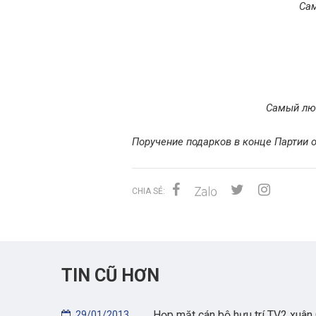
Сам
Самый люб
Поручение подарков в конце Партии 
CHIA SẺ:
TIN CŨ HƠN
Họp mặt cán bộ hưu trí TV2 xuân
29/01/2013