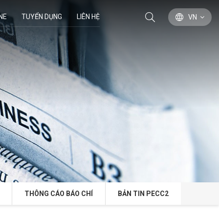
NE
TUYỂN DỤNG
LIÊN HỆ
VN
THÔNG CÁO BÁO CHÍ
BẢN TIN PECC2