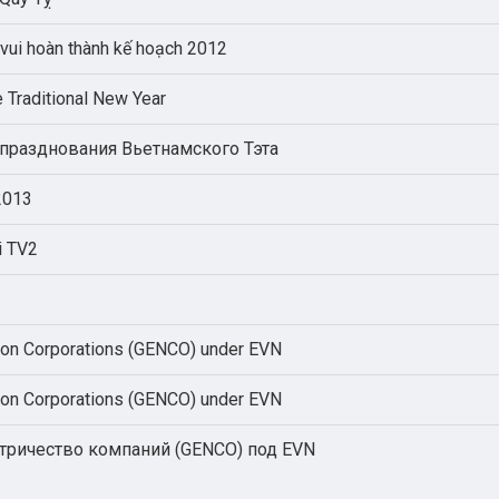
m vui hoàn thành kế hoạch 2012
e Traditional New Year
 празднования Вьетнамского Тэта
2013
i TV2
ion Corporations (GENCO) under EVN
ion Corporations (GENCO) under EVN
тричество компаний (GENCO) под EVN