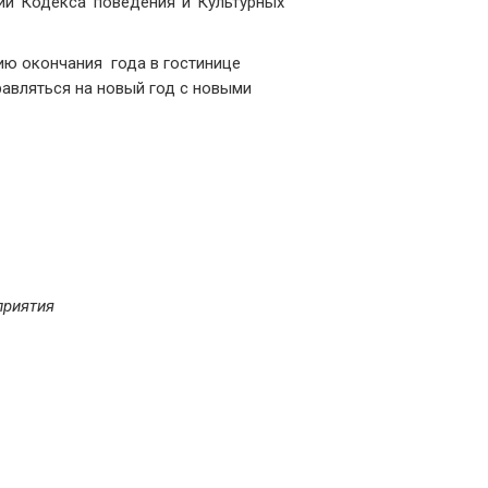
нии Кодекса поведения и Культурных
ию окончания года в гостинице
авляться на новый год с новыми
приятия