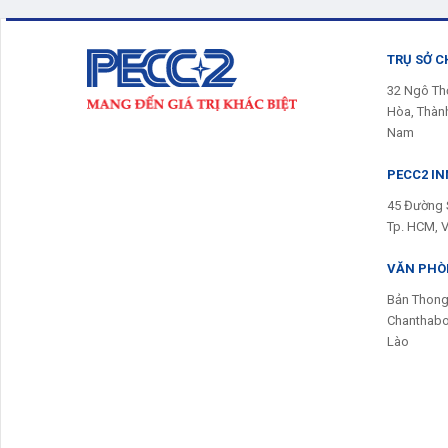
TRỤ SỞ C
32 Ngô Th
Hòa, Thành
Nam
PECC2 I
45 Đường 
Tp. HCM, 
VĂN PHÒN
Bản Thong
Chanthabou
Lào