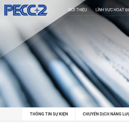
GIỚI THIỆU
LĨNH VỰC HOẠT 
THÔNG TIN SỰ KIỆN
CHUYỂN DỊCH NĂNG LƯ