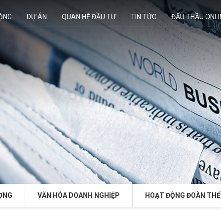
ĐỘNG
DỰ ÁN
QUAN HỆ ĐẦU TƯ
TIN TỨC
ĐẤU THẦU ONLI
ỢNG
VĂN HÓA DOANH NGHIỆP
HOẠT ĐỘNG ĐOÀN THỂ