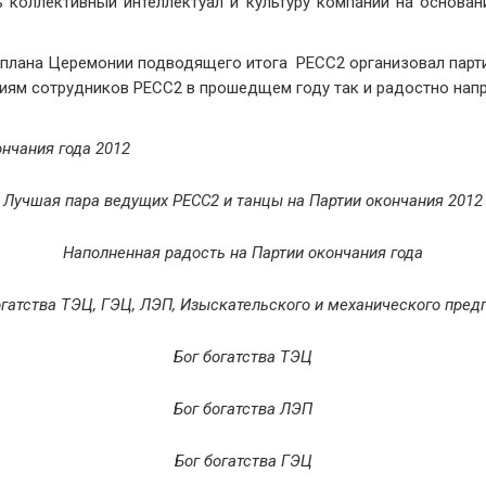
 коллективный интеллектуал и культуру компании на основа
плана Церемонии подводящего итога PECC2 организовал парт
иям сотрудников PECC2 в прошедщем году так и радостно напр
нчания года 2012
Лучшая пара ведущих
PECC
2 и танцы на Партии окончания 2012
Наполненная радость на Партии окончания года
огатства ТЭЦ, ГЭЦ, ЛЭП, Изыскательского и механического пред
Бог
богатства
ТЭЦ
Бог
богатства
ЛЭП
Бог
богатства
ГЭЦ