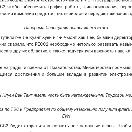
генерующих электричество источников и ЛЭП государственного 
2 чтобы обеспечить график работы, финансирования, персон
азвития компании предстоящих периодов и передают желания п
Панорама
Совещания
подводящего
итога
упили г-н Ле Куанг Хуен и г-н Чыонг Хак Лен, бывший директ
ии сказали, что PECC2 необходимо нетолько развивать навык
неса в других областях, а также подчеркнули важность навыка
 награды и премии от Правительства, Министерства промышл
иеся достижения и большие вклады в развитии электроэн
г-н Нгуен Ван Танг имели честь быть награжденными Трудовой м
ра по ТЭС и Предприятия по общему изысканию получили флаги 
EVN
ECC2 будет стараться выполнить все заданные планы. Чтоб