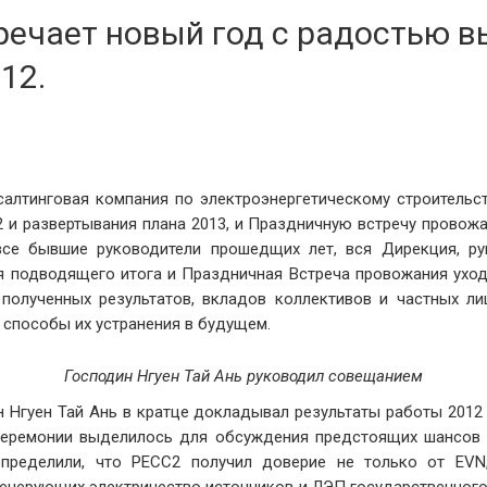
речает новый год с радостью 
12.
салтинговая компания по электроэнергетическому строитель
 и развертывания плана 2013, и Праздничную встречу провож
все бывшие руководители прошедщих лет, вся Дирекция, ру
я подводящего итога и Праздничная Встреча провожания ухо
 полученных результатов, вкладов коллективов и частных ли
и способы их устранения в будущем.
Господин Нгуен Тай Ань руководил совещанием
 Нгуен Тай Ань в кратце докладывал результаты работы 2012 
Церемонии выделилось для обсуждения предстоящих шансов
определили, что PECC2 получил доверие не только от EVN