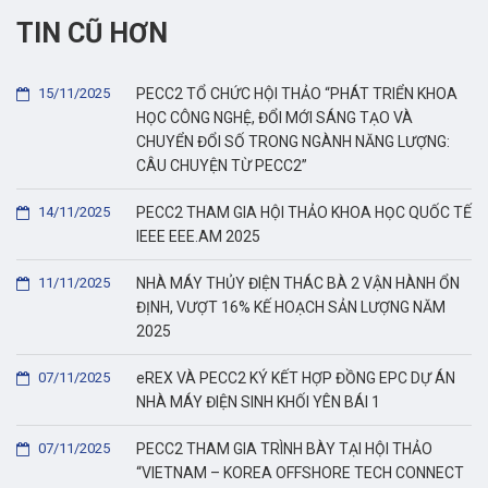
TIN CŨ HƠN
15/11/2025
PECC2 TỔ CHỨC HỘI THẢO “PHÁT TRIỂN KHOA
HỌC CÔNG NGHỆ, ĐỔI MỚI SÁNG TẠO VÀ
CHUYỂN ĐỔI SỐ TRONG NGÀNH NĂNG LƯỢNG:
CÂU CHUYỆN TỪ PECC2”
14/11/2025
PECC2 THAM GIA HỘI THẢO KHOA HỌC QUỐC TẾ
IEEE EEE.AM 2025
11/11/2025
NHÀ MÁY THỦY ĐIỆN THÁC BÀ 2 VẬN HÀNH ỔN
ĐỊNH, VƯỢT 16% KẾ HOẠCH SẢN LƯỢNG NĂM
2025
07/11/2025
eREX VÀ PECC2 KÝ KẾT HỢP ĐỒNG EPC DỰ ÁN
NHÀ MÁY ĐIỆN SINH KHỐI YÊN BÁI 1
07/11/2025
PECC2 THAM GIA TRÌNH BÀY TẠI HỘI THẢO
“VIETNAM – KOREA OFFSHORE TECH CONNECT