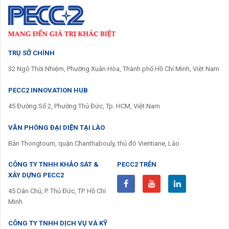
TRỤ SỞ CHÍNH
32 Ngô Thời Nhiệm, Phường Xuân Hòa, Thành phố Hồ Chí Minh, Việt Nam
PECC2 INNOVATION HUB
45 Đường Số 2, Phường Thủ Đức, Tp. HCM, Việt Nam
VĂN PHÒNG ĐẠI DIỆN TẠI LÀO
Bản Thongtoum, quận Chanthabouly, thủ đô Vientiane, Lào
CÔNG TY TNHH KHẢO SÁT &
PECC2 TRÊN
XÂY DỰNG PECC2
45 Dân Chủ, P. Thủ Đức, TP. Hồ Chí
Minh
CÔNG TY TNHH DỊCH VỤ VÀ KỸ