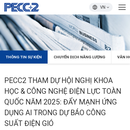
VN
THÔNG TIN SỰ KIỆN
CHUYỂN DỊCH NĂNG LƯỢNG
VĂN H
PECC2 THAM DỰ HỘI NGHỊ KHOA
HỌC & CÔNG NGHỆ ĐIỆN LỰC TOÀN
QUỐC NĂM 2025: ĐẨY MẠNH ỨNG
DỤNG AI TRONG DỰ BÁO CÔNG
SUẤT ĐIỆN GIÓ