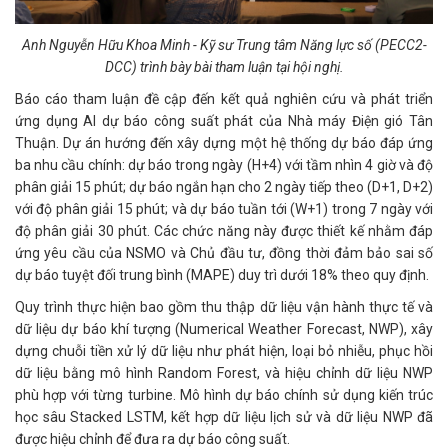
Anh Nguyễn Hữu Khoa Minh - Kỹ sư Trung tâm Năng lực số (PECC2-
DCC) trình bày bài tham luận tại hội nghị.
Báo cáo tham luận đề cập đến kết quả nghiên cứu và phát triển
ứng dụng AI dự báo công suất phát của Nhà máy Điện gió Tân
Thuận. Dự án hướng đến xây dựng một hệ thống dự báo đáp ứng
ba nhu cầu chính: dự báo trong ngày (H+4) với tầm nhìn 4 giờ và độ
phân giải 15 phút; dự báo ngắn hạn cho 2 ngày tiếp theo (D+1, D+2)
với độ phân giải 15 phút; và dự báo tuần tới (W+1) trong 7 ngày với
độ phân giải 30 phút. Các chức năng này được thiết kế nhằm đáp
ứng yêu cầu của NSMO và Chủ đầu tư, đồng thời đảm bảo sai số
dự báo tuyệt đối trung bình (MAPE) duy trì dưới 18% theo quy định.
Quy trình thực hiện bao gồm thu thập dữ liệu vận hành thực tế và
dữ liệu dự báo khí tượng (Numerical Weather Forecast, NWP), xây
dựng chuỗi tiền xử lý dữ liệu như phát hiện, loại bỏ nhiễu, phục hồi
dữ liệu bằng mô hình Random Forest, và hiệu chỉnh dữ liệu NWP
phù hợp với từng turbine. Mô hình dự báo chính sử dụng kiến trúc
học sâu Stacked LSTM, kết hợp dữ liệu lịch sử và dữ liệu NWP đã
được hiệu chỉnh để đưa ra dự báo công suất.