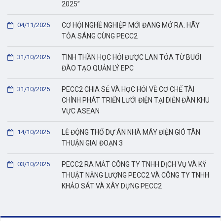
2025”
04/11/2025
CƠ HỘI NGHỀ NGHIỆP MỚI ĐANG MỞ RA: HÃY
TỎA SÁNG CÙNG PECC2
31/10/2025
TINH THẦN HỌC HỎI ĐƯỢC LAN TỎA TỪ BUỔI
ĐÀO TẠO QUẢN LÝ EPC
31/10/2025
PECC2 CHIA SẺ VÀ HỌC HỎI VỀ CƠ CHẾ TÀI
CHÍNH PHÁT TRIỂN LƯỚI ĐIỆN TẠI DIỄN ĐÀN KHU
VỰC ASEAN
14/10/2025
LỄ ĐỘNG THỔ DỰ ÁN NHÀ MÁY ĐIỆN GIÓ TÂN
THUẬN GIAI ĐOẠN 3
03/10/2025
PECC2 RA MẮT CÔNG TY TNHH DỊCH VỤ VÀ KỸ
THUẬT NĂNG LƯỢNG PECC2 VÀ CÔNG TY TNHH
KHẢO SÁT VÀ XÂY DỰNG PECC2