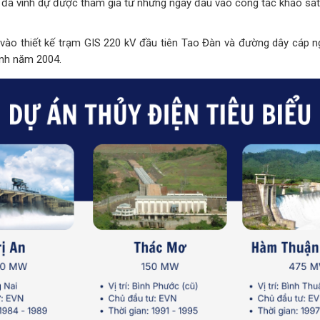
2 đã vinh dự được tham gia từ những ngày đầu vào công tác khảo sát
vào thiết kế trạm GIS 220 kV đầu tiên Tao Đàn và đường dây cáp n
ành năm 2004.