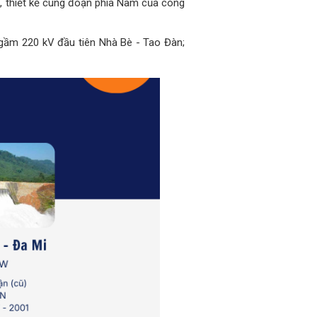
, thiết kế cung đoạn phía Nam của công
gầm 220 kV đầu tiên Nhà Bè - Tao Đàn;