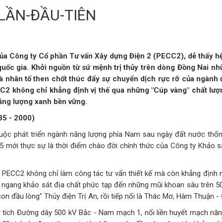
LẦN-ĐẦU-TIÊN
ủa Công ty Cổ phần Tư vấn Xây dựng Điện 2 (PECC2), dễ thấy hệt
uốc gia. Khởi nguồn từ sứ mệnh trị thủy trên dòng Đồng Nai n
 nhân tố then chốt thúc đẩy sự chuyển dịch rực rỡ của ngành đ
CC2 không chỉ khẳng định vị thế qua những "Cúp vàng" chất lượn
năng lượng xanh bền vững.
85 - 2000)
uộc phát triển ngành năng lượng phía Nam sau ngày đất nước thốn
mới thực sự là thời điểm chào đời chính thức của Công ty Khảo sát 
ng. PECC2 không chỉ làm công tác tư vấn thiết kế mà còn khẳng định
m ngang khảo sát địa chất phức tạp đến những mũi khoan sâu trên 5
n đầu lòng" Thủy điện Trị An, rồi tiếp nối là Thác Mơ, Hàm Thuận - 
ỳ tích Đường dây 500 kV Bắc - Nam mạch 1, nối liền huyết mạch năng