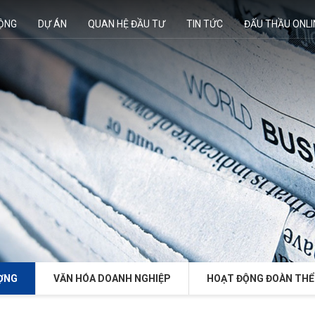
ĐỘNG
DỰ ÁN
QUAN HỆ ĐẦU TƯ
TIN TỨC
ĐẤU THẦU ONLI
ỢNG
VĂN HÓA DOANH NGHIỆP
HOẠT ĐỘNG ĐOÀN THỂ