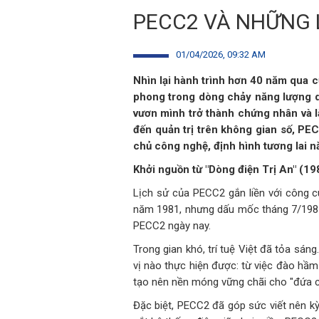
PECC2 VÀ NHỮNG 
01/04/2026, 09:32 AM
Nhìn lại hành trình hơn 40 năm qua c
phong trong dòng chảy năng lượng q
vươn mình trở thành chứng nhân và là
đến quản trị trên không gian số, PE
chủ công nghệ, định hình tương lai 
Khởi nguồn từ "Dòng điện Trị An" (19
Lịch sử của PECC2 gắn liền với công c
năm 1981, nhưng dấu mốc tháng 7/1985 
PECC2 ngày nay.
Trong gian khó, trí tuệ Việt đã tỏa sá
vị nào thực hiện được: từ việc đào hầ
tạo nên nền móng vững chãi cho "đứa co
Đặc biệt, PECC2 đã góp sức viết nên k