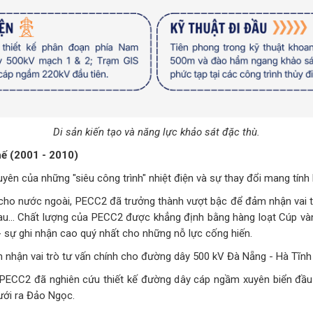
Di sản kiến tạo và năng lực khảo sát đặc thù.
hế (2001 - 2010)
ên của những "siêu công trình" nhiệt điện và sự thay đổi mang tính l
ụ cho nước ngoài, PECC2 đã trưởng thành vượt bậc để đảm nhận vai 
au... Chất lượng của PECC2 được khẳng định bằng hàng loạt Cúp v
- sự ghi nhận cao quý nhất cho những nỗ lực cống hiến.
 nhận vai trò tư vấn chính cho đường dây 500 kV Đà Nẵng - Hà Tĩnh
PECC2 đã nghiên cứu thiết kế đường dây cáp ngầm xuyên biển đầu 
ưới ra Đảo Ngọc.