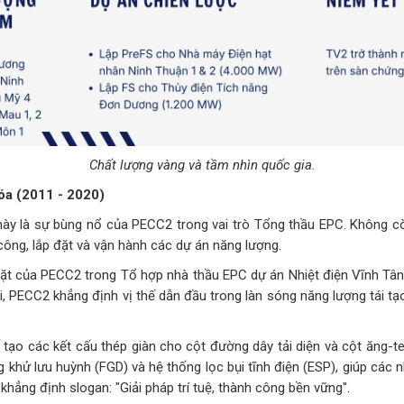
Chất lượng vàng và tầm nhìn quốc gia.
óa (2011 - 2020)
 này là sự bùng nổ của PECC2 trong vai trò Tổng thầu EPC. Không cò
 công, lắp đặt và vận hành các dự án năng lượng.
ặt của PECC2 trong Tổ hợp nhà thầu EPC dự án Nhiệt điện Vĩnh Tân
, PECC2 khẳng định vị thế dẫn đầu trong làn sóng năng lượng tái tạo
 tạo các kết cấu thép giàn cho cột đường dây tải diện và cột ăng-
 khử lưu huỳnh (FGD) và hệ thống lọc bụi tĩnh điện (ESP), giúp các 
khẳng định slogan: "Giải pháp trí tuệ, thành công bền vững".