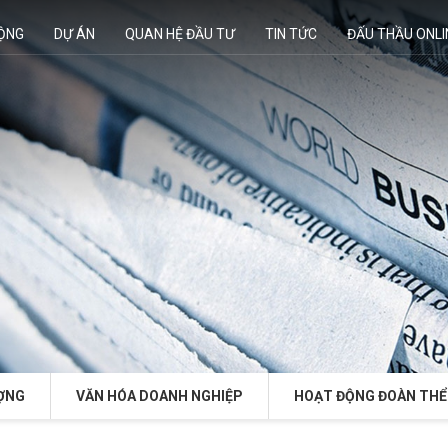
ĐỘNG
DỰ ÁN
QUAN HỆ ĐẦU TƯ
TIN TỨC
ĐẤU THẦU ONLI
ỢNG
VĂN HÓA DOANH NGHIỆP
HOẠT ĐỘNG ĐOÀN THỂ