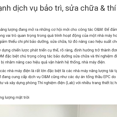
 dịch vụ bảo trì, sửa chữa & thí
c năng lượng đang mở ra những cơ hội mới cho công tác O&M. Để đả
đóng vai trò quan trọng trong quá trình hoạt động của một nhà máy 
, giảm thiểu chi phí bảo dưỡng, sửa chữa, từ đó nâng cao hiệu suất c
 dựng chiến lược phát triển cụ thể, rõ ràng, định hướng trở thành 
POM đặc biệt chú trọng công tác bảo dưỡng sửa chữa và thí nghiệm đ
ết bị nhằm nâng cao hiệu quả vận hành hệ thống, nhà máy điện.
các nhà máy điện là rất lớn đặc biệt là các nhà máy năng lượng tái t
M đang cung cấp dịch vụ O&M cũng như các dự án tổng thầu EPC do 
ư và xây dựng phòng Thí nghiệm điện (Lab) với nhiều trang thiết bị 
ăng lượng mặt trời