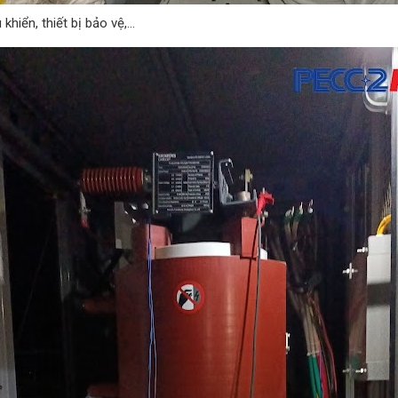
khiển, thiết bị bảo vệ,…