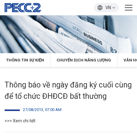
VN
THÔNG TIN SỰ KIỆN
CHUYỂN DỊCH NĂNG LƯỢNG
VĂN H
Thông báo về ngày đăng ký cuối cùng
để tổ chức ĐHĐCĐ bất thường
27/08/2013, 07:00 AM
>>> Xem chi tiết