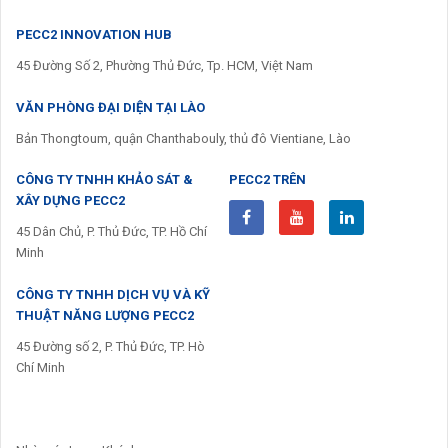
PECC2 INNOVATION HUB
45 Đường Số 2, Phường Thủ Đức, Tp. HCM, Việt Nam
VĂN PHÒNG ĐẠI DIỆN TẠI LÀO
Bản Thongtoum, quận Chanthabouly, thủ đô Vientiane, Lào
CÔNG TY TNHH KHẢO SÁT &
PECC2 TRÊN
XÂY DỰNG PECC2
45 Dân Chủ, P. Thủ Đức, TP. Hồ Chí
Minh
CÔNG TY TNHH DỊCH VỤ VÀ KỸ
THUẬT NĂNG LƯỢNG PECC2
45 Đường số 2, P. Thủ Đức, TP. Hò
Chí Minh