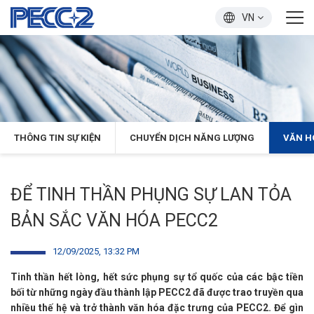
VN
THÔNG TIN SỰ KIỆN
CHUYỂN DỊCH NĂNG LƯỢNG
VĂN H
ĐỂ TINH THẦN PHỤNG SỰ LAN TỎA
BẢN SẮC VĂN HÓA PECC2
12/09/2025, 13:32 PM
Tinh thần hết lòng, hết sức phụng sự tổ quốc của các bậc tiền
bối từ những ngày đầu thành lập PECC2 đã được trao truyền qua
nhiều thế hệ và trở thành văn hóa đặc trưng của PECC2. Để gìn