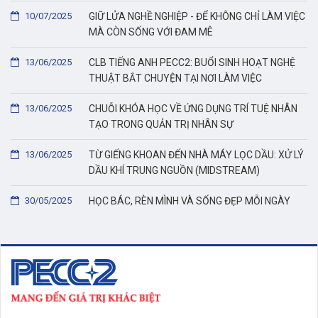
10/07/2025
GIỮ LỬA NGHỀ NGHIỆP - ĐỂ KHÔNG CHỈ LÀM VIỆC
MÀ CÒN SỐNG VỚI ĐAM MÊ
13/06/2025
CLB TIẾNG ANH PECC2: BUỔI SINH HOẠT NGHỆ
THUẬT BẮT CHUYỆN TẠI NƠI LÀM VIỆC
13/06/2025
CHUỖI KHÓA HỌC VỀ ỨNG DỤNG TRÍ TUỆ NHÂN
TẠO TRONG QUẢN TRỊ NHÂN SỰ
13/06/2025
TỪ GIẾNG KHOAN ĐẾN NHÀ MÁY LỌC DẦU: XỬ LÝ
DẦU KHÍ TRUNG NGUỒN (MIDSTREAM)
30/05/2025
HỌC BÁC, RÈN MÌNH VÀ SỐNG ĐẸP MỖI NGÀY