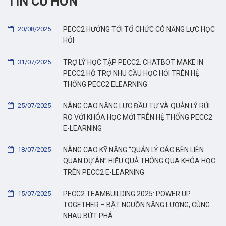
TIN CŨ HƠN
20/08/2025
PECC2 HƯỚNG TỚI TỔ CHỨC CÓ NĂNG LỰC HỌC
HỎI
31/07/2025
TRỢ LÝ HỌC TẬP PECC2: CHATBOT MAKE IN
PECC2 HỖ TRỢ NHU CẦU HỌC HỎI TRÊN HỆ
THỐNG PECC2 ELEARNING
25/07/2025
NÂNG CAO NĂNG LỰC ĐẦU TƯ VÀ QUẢN LÝ RỦI
RO VỚI KHÓA HỌC MỚI TRÊN HỆ THỐNG PECC2
E-LEARNING
18/07/2025
NÂNG CAO KỸ NĂNG “QUẢN LÝ CÁC BÊN LIÊN
QUAN DỰ ÁN” HIỆU QUẢ THÔNG QUA KHÓA HỌC
TRÊN PECC2 E-LEARNING
15/07/2025
PECC2 TEAMBUILDING 2025: POWER UP
TOGETHER – BẬT NGUỒN NĂNG LƯỢNG, CÙNG
NHAU BỨT PHÁ