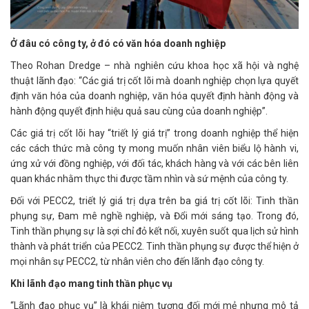
Ở đâu có công ty, ở đó có văn hóa doanh nghiệp
Theo Rohan Dredge – nhà nghiên cứu khoa học xã hội và nghệ
thuật lãnh đạo: “Các giá trị cốt lõi mà doanh nghiệp chọn lựa quyết
định văn hóa của doanh nghiệp, văn hóa quyết định hành động và
hành động quyết định hiệu quả sau cùng của doanh nghiệp”.
Các giá trị cốt lõi hay “triết lý giá trị” trong doanh nghiệp thể hiện
các cách thức mà công ty mong muốn nhân viên biểu lộ hành vi,
ứng xử với đồng nghiệp, với đối tác, khách hàng và với các bên liên
quan khác nhằm thực thi được tầm nhìn và sứ mệnh của công ty.
Đối với PECC2, triết lý giá trị dựa trên ba giá trị cốt lõi: Tinh thần
phụng sự, Đam mê nghề nghiệp, và Đổi mới sáng tạo. Trong đó,
Tinh thần phụng sự là sợi chỉ đỏ kết nối, xuyên suốt qua lịch sử hình
thành và phát triển của PECC2. Tinh thần phụng sự được thể hiện ở
mọi nhân sự PECC2, từ nhân viên cho đến lãnh đạo công ty.
Khi lãnh đạo mang tinh thần phục vụ
“Lãnh đạo phục vụ” là khái niệm tương đối mới mẻ nhưng mô tả