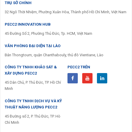
TRỤ SỞ CHÍNH
32 Ngô Thời Nhiệm, Phường Xuân Hòa, Thành phố Hồ Chí Minh, Việt Nam
PECC2 INNOVATION HUB
45 Đường Số 2, Phường Thủ Đức, Tp. HCM, Việt Nam
VĂN PHÒNG ĐẠI DIỆN TẠI LÀO
Bản Thongtoum, quận Chanthabouly, thủ đô Vientiane, Lào
CÔNG TY TNHH KHẢO SÁT &
PECC2 TRÊN
XÂY DỰNG PECC2
45 Dân Chủ, P. Thủ Đức, TP. Hồ Chí
Minh
CÔNG TY TNHH DỊCH VỤ VÀ KỸ
THUẬT NĂNG LƯỢNG PECC2
45 Đường số 2, P. Thủ Đức, TP. Hò
Chí Minh