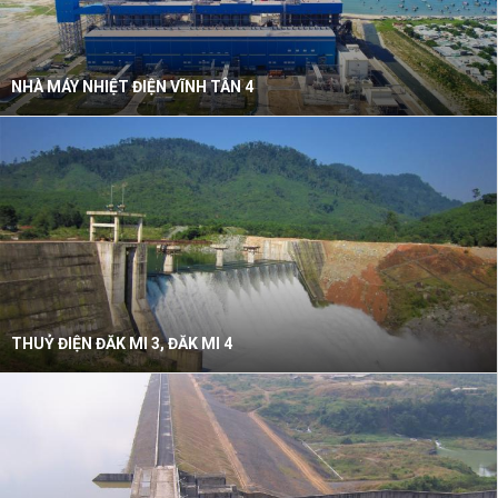
NHÀ MÁY NHIỆT ĐIỆN VĨNH TÂN 4
THUỶ ĐIỆN ĐĂK MI 3, ĐĂK MI 4