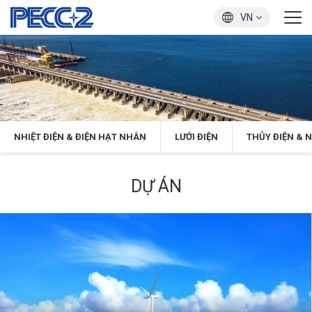
VN
NHIỆT ĐIỆN & ĐIỆN HẠT NHÂN
LƯỚI ĐIỆN
THỦY ĐIỆN & 
DỰ ÁN