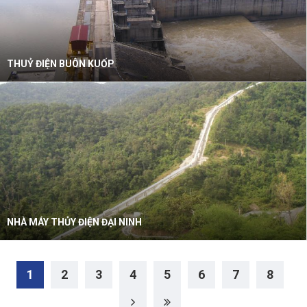
THUỶ ĐIỆN BUÔN KUỐP
NHÀ MÁY THỦY ĐIỆN ĐẠI NINH
1
2
3
4
5
6
7
8