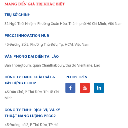
TRỤ SỞ CHÍNH
32 Ngô Thời Nhiệm, Phường Xuân Hòa, Thành phố Hồ Chí Minh, Việt Nam
PECC2 INNOVATION HUB
45 Đường Số 2, Phường Thủ Đức, Tp. HCM, Việt Nam
VĂN PHÒNG ĐẠI DIỆN TẠI LÀO
Bản Thongtoum, quận Chanthabouly, thủ đô Vientiane, Lào
CÔNG TY TNHH KHẢO SÁT &
PECC2 TRÊN
XÂY DỰNG PECC2
45 Dân Chủ, P. Thủ Đức, TP. Hồ Chí
Minh
CÔNG TY TNHH DỊCH VỤ VÀ KỸ
THUẬT NĂNG LƯỢNG PECC2
45 Đường số 2, P. Thủ Đức, TP. Hò