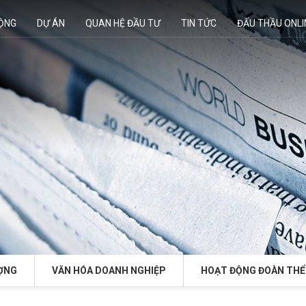
ĐỘNG
DỰ ÁN
QUAN HỆ ĐẦU TƯ
TIN TỨC
ĐẤU THẦU ONLI
ỢNG
VĂN HÓA DOANH NGHIỆP
HOẠT ĐỘNG ĐOÀN THỂ