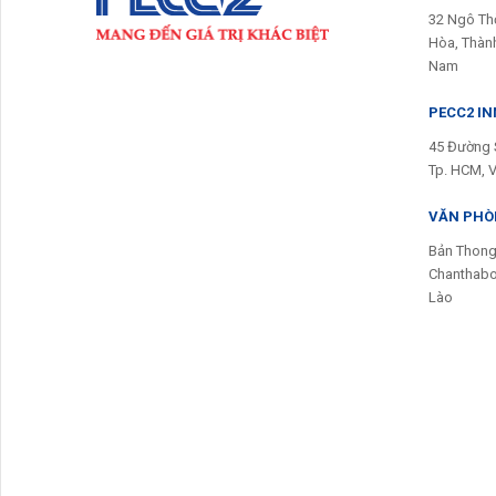
32 Ngô Th
Hòa, Thành
Nam
PECC2 I
45 Đường 
Tp. HCM, 
VĂN PHÒN
Bản Thong
Chanthabou
Lào