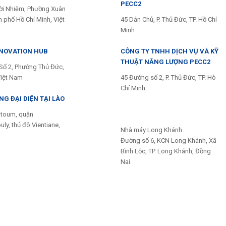
PECC2
ời Nhiệm, Phường Xuân
 phố Hồ Chí Minh, Việt
45 Dân Chủ, P. Thủ Đức, TP. Hồ Chí
Minh
NNOVATION HUB
CÔNG TY TNHH DỊCH VỤ VÀ KỸ
THUẬT NĂNG LƯỢNG PECC2
Số 2, Phường Thủ Đức,
Việt Nam
45 Đường số 2, P. Thủ Đức, TP. Hò
Chí Minh
G ĐẠI DIỆN TẠI LÀO
toum, quận
ly, thủ đô Vientiane,
Nhà máy Long Khánh
Đường số 6, KCN Long Khánh, Xã
Bình Lộc, TP. Long Khánh, Đồng
Nai