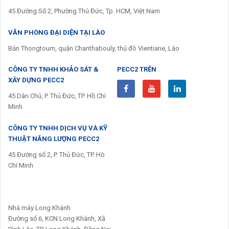
45 Đường Số 2, Phường Thủ Đức, Tp. HCM, Việt Nam
VĂN PHÒNG ĐẠI DIỆN TẠI LÀO
Bản Thongtoum, quận Chanthabouly, thủ đô Vientiane, Lào
CÔNG TY TNHH KHẢO SÁT &
PECC2 TRÊN
XÂY DỰNG PECC2
45 Dân Chủ, P. Thủ Đức, TP. Hồ Chí
Minh
CÔNG TY TNHH DỊCH VỤ VÀ KỸ
THUẬT NĂNG LƯỢNG PECC2
45 Đường số 2, P. Thủ Đức, TP. Hò
Chí Minh
Nhà máy Long Khánh
Đường số 6, KCN Long Khánh, Xã