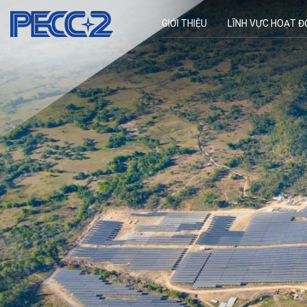
GIỚI THIỆU
LĨNH VỰC HOẠT 