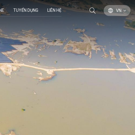
NE
TUYỂN DỤNG
LIÊN HỆ
VN