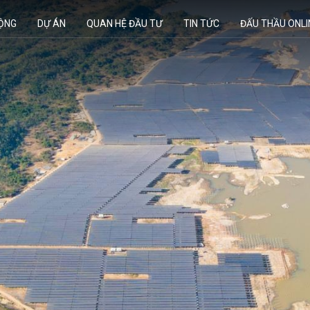
ĐỘNG
DỰ ÁN
QUAN HỆ ĐẦU TƯ
TIN TỨC
ĐẤU THẦU ONLI