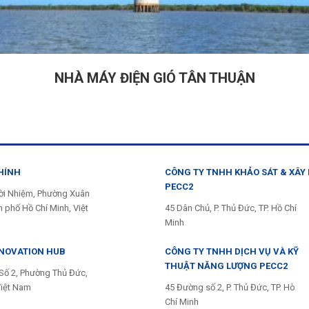
NHÀ MÁY ĐIỆN GIÓ TÂN THUẬN
HÍNH
CÔNG TY TNHH KHẢO SÁT & XÂY
PECC2
ời Nhiệm, Phường Xuân
 phố Hồ Chí Minh, Việt
45 Dân Chủ, P. Thủ Đức, TP. Hồ Chí
Minh
NNOVATION HUB
CÔNG TY TNHH DỊCH VỤ VÀ KỸ
THUẬT NĂNG LƯỢNG PECC2
Số 2, Phường Thủ Đức,
Việt Nam
45 Đường số 2, P. Thủ Đức, TP. Hò
Chí Minh