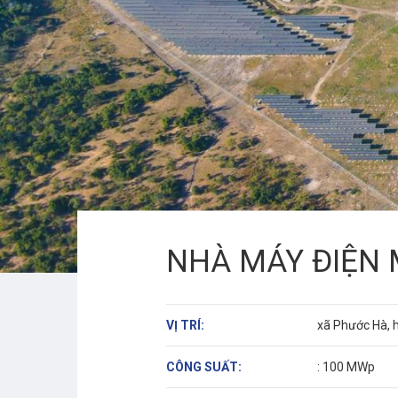
NHÀ MÁY ĐIỆN M
VỊ TRÍ:
xã Phước Hà, 
CÔNG SUẤT:
: 100 MWp