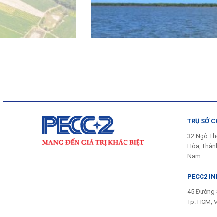
TRỤ SỞ C
32 Ngô Th
Hòa, Thành
Nam
PECC2 I
45 Đường 
Tp. HCM, 