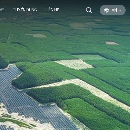
NE
TUYỂN DỤNG
LIÊN HỆ
VN