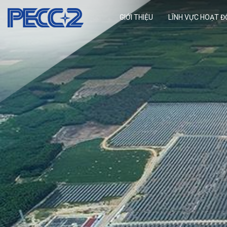
GIỚI THIỆU
LĨNH VỰC HOẠT 