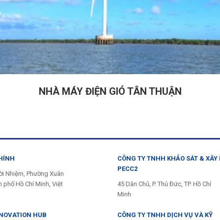
NHÀ MÁY ĐIỆN GIÓ TÂN THUẬN
HÍNH
CÔNG TY TNHH KHẢO SÁT & XÂY
PECC2
ời Nhiệm, Phường Xuân
 phố Hồ Chí Minh, Việt
45 Dân Chủ, P. Thủ Đức, TP. Hồ Chí
Minh
NNOVATION HUB
CÔNG TY TNHH DỊCH VỤ VÀ KỸ