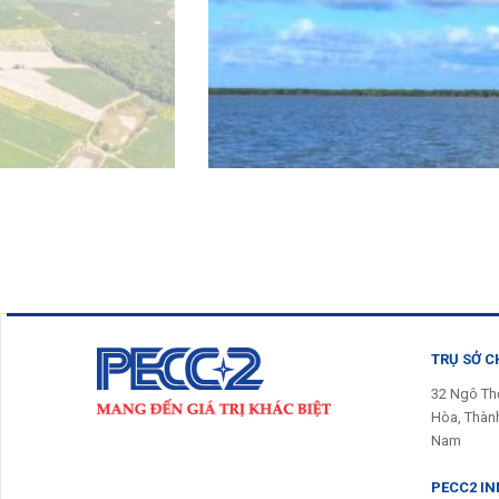
TRỤ SỞ C
32 Ngô Th
Hòa, Thành
Nam
PECC2 I