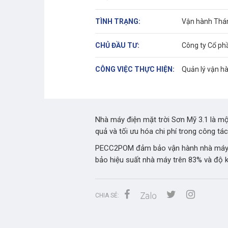
TÌNH TRẠNG:
Vận hành Thá
CHỦ ĐẦU TƯ:
Công ty Cổ ph
CÔNG VIỆC THỰC HIỆN:
Quản lý vận hà
Nhà máy điện mặt trời Sơn Mỹ 3.1 là mộ
quả và tối ưu hóa chi phí trong công tá
PECC2POM đảm bảo vận hành nhà máy the
bảo hiệu suất nhà máy trên 83% và độ k
CHIA SẺ: