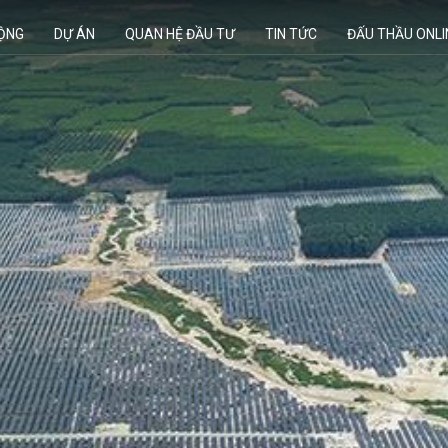
ĐỘNG
DỰ ÁN
QUAN HỆ ĐẦU TƯ
TIN TỨC
ĐẤU THẦU ONLI