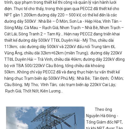
trình, quy phạm trong thiết kế thi công và quản lý vận hành lưới
điện. Thực tế cho thấy, trong thời gian qua PECC2 đã thiết kế cho
NPT gần 1.200km đường dây 220 – 500 kV, có thể kể đến là các
đường dây 500kV : Nhà Bè – Ô Môn; Sơn La - Hiệp Hòa; Vĩnh Tân –
Sông Mây; Cà Mau – Rạch Giá; Nhơn Trạch – Nhà Bè, Nhơn Trạch –
Cát Lái; Sông Tranh 2 – Tam Kỳ... Hiện nay PECC2 đang triển khai
thiết kế đường dây 500kV TTĐL Duyên Hải - Mỹ Tho, chiều dài
113km; các đường dây 500kV và 220kV đấu nối Trung tâm ĐL
Vũng Áng, chiều dài 32km+62km (miền Trung); đường dây 220kV
TTĐL Duyên Hải – Trà Vinh, chiều dài 46km; đường dây 220kV đồng
bộ với TBA 500/220kV Cầu Bông, tổng chiều dài khoảng
50km...Không chỉ vậy PECC2 đã và đang thực hiện tư vấn thiết kế
hàng chục Trạm biến áp 500kV Phú Mỹ; Nhà Bè; Tân Định; Ô Môn;
Cầu Bông; Mỹ Tho; Vĩnh Tân; các trạm biến áp 220kV Cai Lậy;
Rạch Giá; Thốt Nốt; Kiên Lương...
Theo ông
Nguyễn Hà Đông -
Tổng Giám đốc NPT,
từ khi NPT được Tập