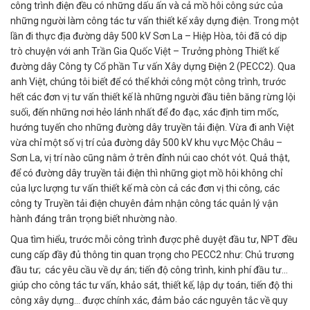
công trình điện đều có những dấu ấn và cả mồ hôi công sức của
những người làm công tác tư vấn thiết kế xây dựng điện. Trong một
lần đi thực địa đường dây 500 kV Sơn La – Hiệp Hòa, tôi đã có dịp
trò chuyện với anh Trần Gia Quốc Việt – Trưởng phòng Thiết kế
đường dây Công ty Cổ phần Tư vấn Xây dựng Điện 2 (PECC2). Qua
anh Việt, chúng tôi biết để có thể khởi công một công trình, trước
hết các đơn vị tư vấn thiết kế là những người đầu tiên băng rừng lội
suối, đến những nơi hẻo lánh nhất để đo đạc, xác định tim mốc,
hướng tuyến cho những đường dây truyền tải điện. Vừa đi anh Việt
vừa chỉ một số vị trí của đường dây 500 kV khu vực Mộc Châu –
Sơn La, vị trí nào cũng nằm ở trên đỉnh núi cao chót vót. Quả thật,
để có đường dây truyền tải điện thì những giọt mồ hôi không chỉ
của lực lượng tư vấn thiết kế mà còn cả các đơn vị thi công, các
công ty Truyền tải điện chuyên đảm nhận công tác quản lý vận
hành đáng trân trọng biết nhường nào.
Qua tìm hiểu, trước mỗi công trình được phê duyệt đầu tư, NPT đều
cung cấp đầy đủ thông tin quan trọng cho PECC2 như: Chủ trương
đầu tư; các yêu cầu về dự án; tiến độ công trình, kinh phí đầu tư…
giúp cho công tác tư vấn, khảo sát, thiết kế, lập dự toán, tiến độ thi
công xây dựng… được chính xác, đảm bảo các nguyên tắc về quy