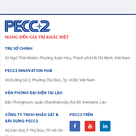
TRỤ SỞ CHÍNH
32 Ngô Thời Nhiệm, Phường Xuân Hòa, Thành phố Hồ Chí Minh, Việt Nam
PECC2 INNOVATION HUB
45 Đường Số 2, Phường Thủ Đức, Tp. HCM, Việt Nam
VĂN PHÒNG ĐẠI DIỆN TẠI LÀO
Bản Thongtoum, quận Chanthabouly, thủ đô Vientiane, Lào
CÔNG TY TNHH KHẢO SÁT &
PECC2 TRÊN
XÂY DỰNG PECC2
45 Dân Chủ, P. Thủ Đức, TP. Hồ Chí