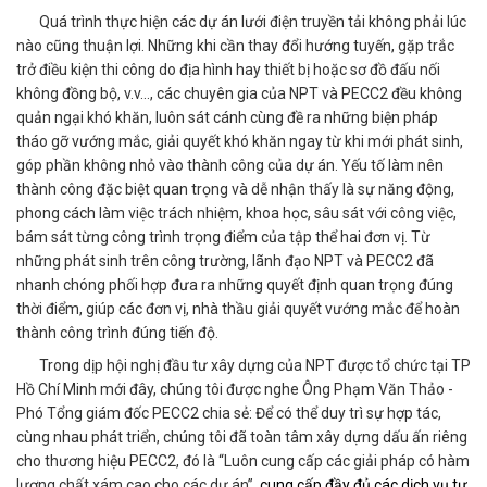
Quá trình thực hiện các dự án lưới điện truyền tải không phải lúc
nào cũng thuận lợi. Những khi cần thay đổi hướng tuyến, gặp trắc
trở điều kiện thi công do địa hình hay thiết bị hoặc sơ đồ đấu nối
không đồng bộ, v.v…, các chuyên gia của NPT và PECC2 đều không
quản ngại khó khăn, luôn sát cánh cùng đề ra những biện pháp
tháo gỡ vướng mắc, giải quyết khó khăn ngay từ khi mới phát sinh,
góp phần không nhỏ vào thành công của dự án. Yếu tố làm nên
thành công đặc biệt quan trọng và dễ nhận thấy là sự năng động,
phong cách làm việc trách nhiệm, khoa học, sâu sát với công việc,
bám sát từng công trình trọng điểm của tập thể hai đơn vị. Từ
những phát sinh trên công trường, lãnh đạo NPT và PECC2 đã
nhanh chóng phối hợp đưa ra những quyết định quan trọng đúng
thời điểm, giúp các đơn vị, nhà thầu giải quyết vướng mắc để hoàn
thành công trình đúng tiến độ.
Trong dịp hội nghị đầu tư xây dựng của NPT được tổ chức tại TP
Hồ Chí Minh mới đây, chúng tôi được nghe Ông Phạm Văn Thảo -
Phó Tổng giám đốc PECC2 chia sẻ: Để có thể duy trì sự hợp tác,
cùng nhau phát triển, chúng tôi đã toàn tâm xây dựng dấu ấn riêng
cho thương hiệu PECC2, đó là “Luôn cung cấp các giải pháp có hàm
lượng chất xám cao cho các dự án”,
cung cấp đầy đủ các dịch vụ tư