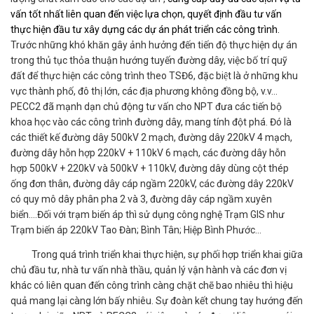
vấn tốt nhất liên quan đến việc lựa chọn, quyết định đầu tư vấn
thực hiện đầu tư xây dựng các dự án phát triển các công trình.
Trước những khó khăn gây ảnh hưởng đến tiến độ thực hiện dự án
trong thủ tục thỏa thuận hướng tuyến đường dây, việc bố trí quỹ
đất để thực hiện các công trình theo TSĐ6, đặc biệt là ở những khu
vực thành phố, đô thị lớn, các địa phương không đồng bộ, v.v…
PECC2 đã mạnh dạn chủ động tư vấn cho NPT đưa các tiến bộ
khoa học vào các công trình đường dây, mang tính đột phá. Đó là
các thiết kế đường dây 500kV 2 mạch, đường dây 220kV 4 mạch,
đường dây hỗn hợp 220kV + 110kV 6 mạch, các đường dây hỗn
hợp 500kV + 220kV và 500kV + 110kV, đường dây dùng cột thép
ống đơn thân, đường dây cáp ngầm 220kV, các đường dây 220kV
có quy mô dây phân pha 2 và 3, đường dây cáp ngầm xuyên
biển….Đối với trạm biến áp thì sử dụng công nghệ Trạm GIS như
Trạm biến áp 220kV Tao Đàn; Bình Tân; Hiệp Bình Phước...
Trong quá trình triển khai thực hiện, sự phối hợp triển khai giữa
chủ đầu tư, nhà tư vấn nhà thầu, quản lý vận hành và các đơn vị
khác có liên quan đến công trình càng chặt chẽ bao nhiêu thì hiệu
quả mang lại càng lớn bấy nhiêu. Sự đoàn kết chung tay hướng đến