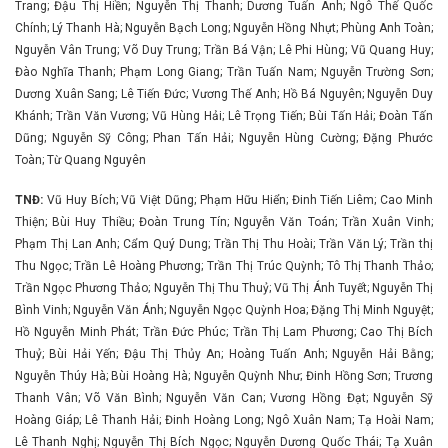
Trang; Đậu Thị Hiền; Nguyễn Thị Thanh; Dương Tuấn Anh; Ngô Thế Quốc
Chính; Lý Thanh Hà; Nguyễn Bạch Long; Nguyễn Hồng Nhựt; Phùng Anh Toàn;
Nguyễn Vân Trung; Võ Duy Trung; Trần Bá Vận; Lê Phi Hùng; Vũ Quang Huy;
Đào Nghĩa Thanh; Phạm Long Giang; Trần Tuấn Nam; Nguyễn Trường Sơn;
Dương Xuân Sang; Lê Tiến Đức; Vương Thế Anh; Hồ Bá Nguyên; Nguyễn Duy
Khánh; Trần Văn Vương; Vũ Hùng Hải; Lê Trọng Tiến; Bùi Tấn Hải; Đoàn Tấn
Dũng; Nguyễn Sỹ Công; Phan Tấn Hải; Nguyễn Hùng Cường; Đặng Phước
Toàn; Từ Quang Nguyên
TNĐ:
Vũ Huy Bích; Vũ Việt Dũng; Phạm Hữu Hiển; Đinh Tiến Liêm; Cao Minh
Thiện; Bùi Huy Thiều; Đoàn Trung Tín; Nguyễn Văn Toán; Trần Xuân Vinh;
Phạm Thị Lan Anh; Cẩm Quý Dung; Trần Thị Thu Hoài; Trần Văn Lý; Trần thị
Thu Ngọc; Trần Lê Hoàng Phương; Trần Thị Trúc Quỳnh; Tô Thị Thanh Thảo;
Trần Ngọc Phương Thảo; Nguyễn Thị Thu Thuỷ; Vũ Thị Ánh Tuyết; Nguyễn Thị
Bình Vinh; Nguyễn Văn Ánh; Nguyễn Ngọc Quỳnh Hoa; Đặng Thị Minh Nguyệt;
Hồ Nguyễn Minh Phát; Trần Đức Phúc; Trần Thị Lam Phương; Cao Thị Bích
Thuỷ; Bùi Hải Yến; Đậu Thị Thủy An; Hoàng Tuấn Anh; Nguyễn Hải Bằng;
Nguyễn Thúy Hà; Bùi Hoàng Hà; Nguyễn Quỳnh Như; Đinh Hồng Sơn; Trương
Thanh Vân; Võ Văn Bình; Nguyễn Văn Can; Vương Hồng Đạt; Nguyễn Sỹ
Hoàng Giáp; Lê Thanh Hải; Đinh Hoàng Long; Ngô Xuân Nam; Tạ Hoài Nam;
Lê Thanh Nghị; Nguyễn Thị Bích Ngọc; Nguyễn Dương Quốc Thái; Tạ Xuân