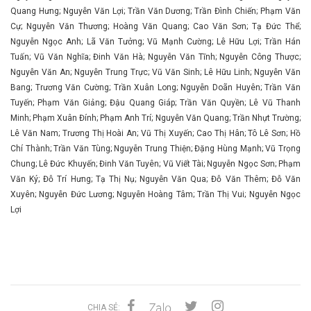
Quang Hưng; Nguyễn Văn Lợi; Trần Văn Dương; Trần Đình Chiến; Phạm Văn
Cự; Nguyễn Văn Thương; Hoàng Văn Quang; Cao Văn Sơn; Tạ Đức Thể;
Nguyễn Ngọc Anh; Lã Văn Tưởng; Vũ Mạnh Cường; Lê Hữu Lợi; Trần Hán
Tuấn; Vũ Văn Nghĩa; Đinh Văn Hà; Nguyễn Văn Tĩnh; Nguyễn Công Thược;
Nguyễn Văn An; Nguyễn Trung Trực; Vũ Văn Sinh; Lê Hữu Linh; Nguyễn Văn
Bang; Trương Văn Cường; Trần Xuân Long; Nguyễn Doãn Huyên; Trần Văn
Tuyến; Phạm Văn Giảng; Đậu Quang Giáp; Trần Văn Quyền; Lê Vũ Thanh
Minh; Phạm Xuân Đính; Phạm Anh Trí; Nguyễn Văn Quang; Trần Nhựt Trường;
Lê Văn Nam; Trương Thị Hoài An; Vũ Thị Xuyến; Cao Thị Hân; Tô Lê Sơn; Hồ
Chí Thành; Trần Văn Tùng; Nguyễn Trung Thiện; Đặng Hùng Mạnh; Vũ Trọng
Chung; Lê Đức Khuyến; Đinh Văn Tuyên; Vũ Viết Tài; Nguyễn Ngọc Sơn; Phạm
Văn Ký; Đỗ Trí Hưng; Tạ Thị Nụ; Nguyễn Văn Qua; Đỗ Văn Thêm; Đỗ Văn
Xuyên; Nguyễn Đức Lương; Nguyễn Hoàng Tâm; Trần Thị Vui; Nguyễn Ngọc
Lợi
CHIA SẺ: