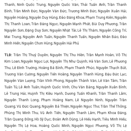
Thanh; Ninh Quốc Trung; Nguyễn Quốc Văn; Thái Tuấn Anh; Trần Thanh
Bình; Trần Minh Đức; Nguyễn Văn Đức; Trương Minh Đức; Nguyễn Xuân Hải;
Nguyễn Hoàng; Nguyễn Duy Hùng; Đào Đăng Khoa; Phạm Trung Kiên; Nguyễn
Thị Thanh Loan; Trần Đăng Ngọc; Nguyễn Mạnh Phát; Bùi Duy Phương; Trần
Nguyễn Sơn; Đặng Duy Sơn; Nguyễn Nhật Tài; Lê Thị Thắm; Nguyễn Công Trí;
Mai Trung; Nguyễn Anh Tuấn; Nguyễn Thanh Tuấn; Nguyễn Nhân Bảo; Đào
Minh Hiển; Nguyễn Chơn Hùng; Nguyễn Hải Phú
TLĐ:
Trần Thị Thuý Duyên; Nguyễn Thị Thu Hiền; Trần Mạnh Hoàn; Võ Thị
Kim Loan; Nguyễn Ngọc Lợi; Nguyễn Thị Như Quỳnh; Hà Văn Sơn; Lê Phương
Thu; Lê Đình Trưởng; Hoàng Bá Bình; Phạm Thanh Phúc; Nguyễn Thạch Bút;
Trương Văn Cường; Nguyễn Tiến Hoàng; Nguyễn Thanh Hùng; Đậu Đức Lạc;
Nguyễn Văn Lượng; Trần Vĩnh Phong; Nguyễn Thành Văn; Lê Văn Tâm; Trần
Tuấn Tú; Lê Anh Tuấn; Huỳnh Quốc Vinh; Chu Văn Bằng; Nguyễn Xuân Bình;
Lê Trung Hải; Huỳnh Thị Kiều Hạnh; Dương Tuấn Khanh; Trần Thanh Lâm;
Nguyễn Thanh Long; Phạm Hoàng Nam; Lê Nguyên Ninh; Nguyễn Trần
Quang; Vũ Đức Quang; Nguyễn Bá Thiện; Nguyễn Ngọc Thơ; Trần Thế Thông;
Phùng Thị Minh Thu; Vũ Anh Tiến; Nguyễn Thanh Lâm; Phạm Khoa Đăng;
Trần Quang Đông; Hồ Sỹ Dục; Đoàn Anh Dũng; Lê Hiếu Hạnh; Tiêu Minh Hiếu;
Nguyễn Thị Lệ Hoa; Hoàng Quốc Minh; Nguyễn Ngọc Phương; Võ Thị Lệ