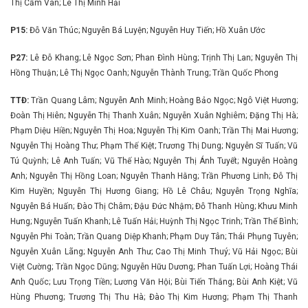
Thị Cẩm Vân; Lê Thị Minh Hải
P15:
Đỗ Văn Thúc; Nguyễn Bá Luyện; Nguyễn Huy Tiến; Hồ Xuân Ước
P27:
Lê Đỗ Khang; Lê Ngọc Sơn; Phan Đình Hùng; Trịnh Thị Lan; Nguyễn Thị
Hồng Thuận; Lê Thị Ngọc Oanh; Nguyễn Thành Trung; Trần Quốc Phong
TTĐ:
Trần Quang Lâm; Nguyễn Anh Minh; Hoàng Bảo Ngọc; Ngô Việt Hương;
Đoàn Thị Hiên; Nguyễn Thị Thanh Xuân; Nguyễn Xuân Nghiêm; Đặng Thị Hà;
Phạm Diệu Hiền; Nguyễn Thị Hoa; Nguyễn Thị Kim Oanh; Trần Thị Mai Hương;
Nguyễn Thị Hoàng Thư; Phạm Thế Kiệt; Trương Thị Dung; Nguyễn Sĩ Tuấn; Vũ
Tú Quỳnh; Lê Anh Tuấn; Vũ Thế Hào; Nguyễn Thị Ánh Tuyết; Nguyễn Hoàng
Anh; Nguyễn Thị Hồng Loan; Nguyễn Thanh Hằng; Trần Phương Linh; Đỗ Thị
Kim Huyền; Nguyễn Thị Hương Giang; Hồ Lê Châu; Nguyễn Trọng Nghĩa;
Nguyễn Bá Huấn; Đào Thị Châm; Đậu Đức Nhậm; Đỗ Thanh Hùng; Khưu Minh
Hưng; Nguyễn Tuấn Khanh; Lê Tuấn Hải; Huỳnh Thị Ngọc Trinh; Trần Thế Bình;
Nguyễn Phi Toàn; Trần Quang Diệp Khanh; Phạm Duy Tân; Thái Phụng Tuyên;
Nguyễn Xuân Lãng; Nguyễn Anh Thư; Cao Thị Minh Thuý; Vũ Hải Ngọc; Bùi
Việt Cường; Trần Ngọc Dũng; Nguyễn Hữu Dương; Phan Tuấn Lợi; Hoàng Thái
Anh Quốc; Lưu Trọng Tiền; Lương Văn Hội; Bùi Tiến Thắng; Bùi Anh Kiệt; Vũ
Hùng Phương; Trương Thị Thu Hà; Đào Thị Kim Hương; Phạm Thị Thanh