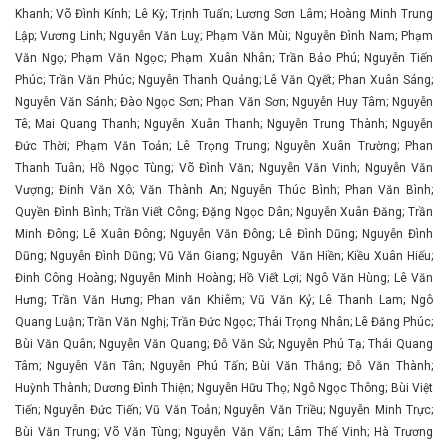
Khanh; Võ Đình Kính; Lê Kỳ; Trịnh Tuấn; Lương Sơn Lâm; Hoàng Minh Trung
Lập; Vương Linh; Nguyễn Văn Luỵ; Phạm Văn Mùi; Nguyễn Đình Nam; Phạm
Văn Ngọ; Phạm Văn Ngọc; Phạm Xuân Nhân; Trần Bảo Phú; Nguyễn Tiến
Phúc; Trần Văn Phúc; Nguyễn Thanh Quảng; Lê Văn Qyết; Phan Xuân Sáng;
Nguyễn Văn Sánh; Đào Ngọc Sơn; Phan Văn Sơn; Nguyễn Huy Tâm; Nguyễn
Tê; Mai Quang Thanh; Nguyễn Xuân Thanh; Nguyễn Trung Thành; Nguyễn
Đức Thời; Phạm Văn Toản; Lê Trọng Trung; Nguyễn Xuân Trường; Phan
Thanh Tuân; Hồ Ngọc Tùng; Võ Đình Văn; Nguyễn Văn Vinh; Nguyễn Văn
Vượng; Đinh Văn Xô; Văn Thành An; Nguyễn Thúc Bình; Phan Văn Bình;
Quyền Đình Bình; Trần Viết Công; Đặng Ngọc Dân; Nguyễn Xuân Đăng; Trần
Minh Đông; Lê Xuân Đông; Nguyễn Văn Đông; Lê Đình Dũng; Nguyễn Đình
Dũng; Nguyễn Đình Dũng; Vũ Văn Giang; Nguyễn Văn Hiền; Kiều Xuân Hiếu;
Đinh Công Hoàng; Nguyễn Minh Hoàng; Hồ Viết Lợi; Ngô Văn Hùng; Lê Văn
Hưng; Trần Văn Hưng; Phan văn Khiêm; Vũ Văn Kỷ; Lê Thanh Lam; Ngô
Quang Luận; Trần Văn Nghị; Trần Đức Ngọc; Thái Trọng Nhân; Lê Đăng Phúc;
Bùi Văn Quân; Nguyễn Văn Quang; Đỗ Văn Sử; Nguyễn Phú Tạ; Thái Quang
Tâm; Nguyễn Văn Tân; Nguyễn Phú Tấn; Bùi Văn Thắng; Đỗ Văn Thành;
Huỳnh Thành; Dương Đình Thiện; Nguyễn Hữu Thọ; Ngô Ngọc Thông; Bùi Việt
Tiến; Nguyễn Đức Tiến; Vũ Văn Toản; Nguyễn Văn Triều; Nguyễn Minh Trực;
Bùi Văn Trung; Võ Văn Tùng; Nguyễn Văn Vấn; Lâm Thế Vinh; Hà Trương