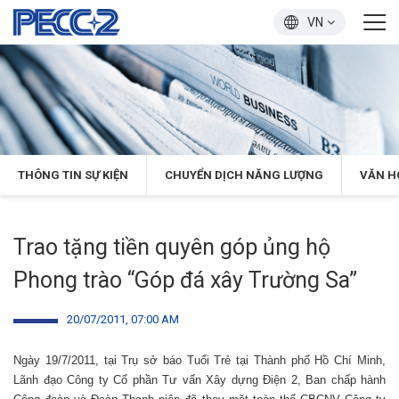
VN
THÔNG TIN SỰ KIỆN
CHUYỂN DỊCH NĂNG LƯỢNG
VĂN H
Trao tặng tiền quyên góp ủng hộ
Phong trào “Góp đá xây Trường Sa”
20/07/2011, 07:00 AM
Ngày 19/7/2011, tại Trụ sở báo Tuổi Trẻ tại Thành phố Hồ Chí Minh,
Lãnh đạo Công ty Cổ phần Tư vấn Xây dựng
Đ
iện 2, Ban chấp hành