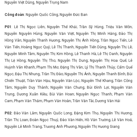
Nguyễn Việt Dũng, Nguyễn Trọng Nam
Công đoàn
: Nguyễn Quốc Công; Nguyễn Đức Ban
P01
: Lê Thị Ngọc Liên; Nguyễn Thế Khải; Trần Sỹ Hùng; Triệu Văn Môn;
Nguyễn Nguyên Hùng; Nguyễn Văn Việt; Nguyễn Thị Minh Hằng; Đào Thị
Hồng Vân; Nguyễn Thanh Hương; Nguyễn Thị Ánh Hồng; Trần Ngọc Tiến; Lê
Văn Tiến; Hoàng Ngọc Quý; Lê Thị Thanh; Nguyễn Tiến Dũng; Nguyễn Thị Lê;
Nguyễn Minh Tâm; Nguyễn Thị Kim Hồng; Lê Thanh Hà; Lê Thị Oanh; Nguyễn
Thị Lệ Hồng; Nguyễn Thị Tho; Nguyễn Thị Dung; Nguyễn Thị Hoa Quế; Lê
Huỳnh Vân Khanh; Phạm Thị Mơ; Đặng Thị Vân; Lý Thị Thanh Thủy; Cẩm Quế
Ngọc; Đậu Thị Nhung; Trần Thị Đào; Nguyễn Thị Ánh; Nguyễn Thanh Bình; Bùi
Chiến Thuật; Trần Văn Hậu; Nguyễn Văn Lộc; Nguyễn Thế Khang; Trần Công
Tâm; Nguyễn Duy Thành; Nguyễn Văn Chưng; Bùi Đình Lợi; Nguyễn Văn
Trung; Dương Xuân Kiều; Bùi Văn Hoan; Nguyễn Ngọc Thanh; Phạm Văn
Cam; Phạm Văn Thắm; Phạm Văn Hoàn; Trần Văn Tài; Dương Văn Hải
P02:
Đào Văn Lâm; Nguyễn Quốc Long; Đặng Kim Thọ; Nguyễn Thị Hương;
Trần Thị Loan; Đoàn Ngọc Thuỷ; Đào Văn Hiến; Hồ Văn Trường; Lê Văn Hoá;
Nguyễn Lê Minh Trang; Trương Anh Phương; Nguyễn Thị Hương Giang