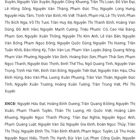
Xuyên; Nguyễn Văn Xuyên; Nguyễn Công Khương; Trần Thị Loan; Đỗ Văn Đại;
Lê Hồng Sông; Nguyễn Văn Thắng; Phạm Đức Thọ; Nguyễn Long Hưng;
Nguyễn Hữu Tâm; Trịnh Văn Bình; Hồ Viết Thành; Phạm Hà; Lê Thị Vinh; Phan
Thị Bích Nga; Võ Thị Tươi; Trần Huy Đệ; Nguyễn Thị Thanh Bình; Hoàng Văn
Dũng; Đỗ Anh Hào; Nguyễn Mạnh Cường; Triệu Phước Có; Cao Hải Bằng;
Phạm Sơn; Nguyễn Xuân Thông; Nguyễn Thị Kim Anh; Lê Văn Bền; Nguyễn
Văn Bổng; Phạm Ngọc Đông; Nguyễn Quốc Dũng; Nguyễn Thị Hương; Trần
Tuấn Khôi; Đào Hồng Kỳ; Trần Văn Lợi; Phạm Văn Luyện; Đặng Quang Nông;
Phạm Văn Phường; Nguyễn Văn Sinh; Hoàng Đức Sơn; Phạm Thái Sơn; Phạm
Ngọc Thanh; Nguyễn Đức Thịnh; Đinh Thế Thu; Ngô Quang Tình; Nguyễn Văn
Trọng; Trịnh Hải Yến; Đinh Văn Bổng; Nguyễn Tiến Đạt; Nguyễn Văn Hậu; Chu
Đình Hùng; Đào Văn Pha; Lương Xuân Phương; Trần Văn Thiện; Nguyễn Đức
Tính; Nguyễn Xuân Trường; Hoàng Xuân Tường; Trần Trung Việt; Phí Thị
Xuyến
XNCĐ:
Nguyễn Hữu Đạt; Hoàng Bình Dương; Trần Quang Bôông; Nguyễn Thị
Xuân; Phạm Thanh Tuyền; Thân Thị Lượng; Hồ Quốc Việt; Hoàng Lâm
Khương; Nguyễn Ngọc Thanh Phong; Trần Đại Nghĩa; Nguyễn Ngọc Anh;
Phạm Quang Luật; Nguyễn Văn Sử; Nguyễn Gia Định; Đoàn Ngọc Thủy; Trần
Thị Thủy; Nguyễn Đình Thi; Trần Đình Khánh; Phạm Ngọc Tuyền; Lê Thu Hoài;
Nguyễn Ngọc Hiếu; Thịnh Thị Hạnh; Bùi Văn Lợi; Phan Công Quân; Nguyễn