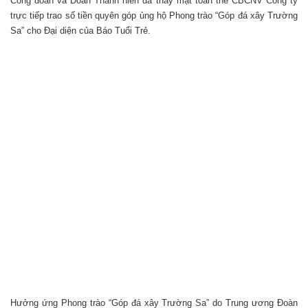
Công đoàn và Đoàn Thanh niên đã thay mặt toàn thể CBCNV Công ty
trực tiếp trao số tiền quyên góp ủng hộ Phong trào “Góp đá xây Trường
Sa” cho Đại diện của Báo Tuổi Trẻ.
Hưởng ứng Phong trào “Góp đá xây Trường Sa” do Trung ương Đoàn