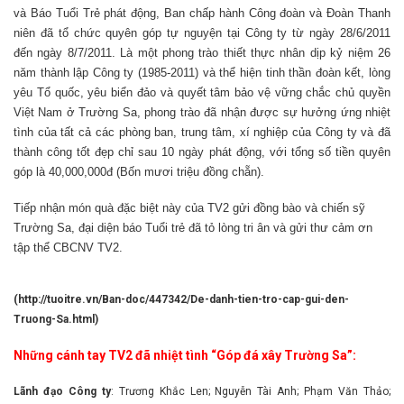
và Báo Tuổi Trẻ phát động, Ban chấp hành Công đoàn và Đoàn Thanh
niên đã tổ chức quyên góp tự nguyện tại Công ty từ ngày 28/6/2011
đến ngày 8/7/2011. Là một phong trào thiết thực nhân dịp kỷ niệm 26
năm thành lập
C
ông ty (1985-2011) và thể hiện tinh thần đoàn kết, lòng
yêu
T
ổ quốc, yêu biển đảo và quyết tâm bảo vệ vững chắc chủ quyền
Việt Nam ở Trường Sa, phong trào đã nhận được sự hưởng ứng nhiệt
tình của tất cả các phòng ban, trung tâm, xí nghiệp của Công ty và đã
thành công tốt đẹp chỉ sau 10 ngày phát động, với tổng số tiền quyên
góp là 40,000,000đ (Bốn mươi triệu đồng chẵn).
Tiếp nhận món quà đặc biệt này của TV2 gửi đồng bào và chiến sỹ
Trường Sa, đại diện báo Tuổi trẻ đã tỏ lòng tri ân và gửi thư cảm ơn
tập thể CBCNV TV2.
(
http://tuoitre.vn/Ban-doc/447342/De-danh-tien-tro-cap-gui-den-
Truong-Sa.html
)
Những cánh tay TV2 đã nhiệt tình “Góp đá xây Trường Sa”:
Lãnh đạo Công ty
:
Trương Khắc Len; Nguyễn Tài Anh; Phạm Văn Thảo;