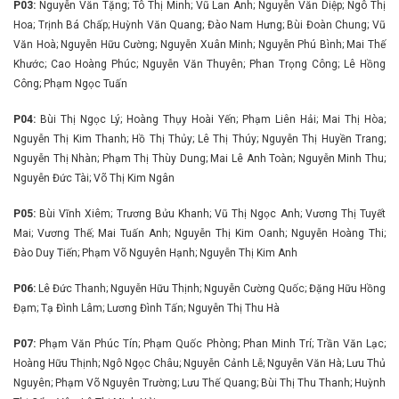
P03:
Nguyễn Văn Tặng; Tô Thị Minh; Vũ Lan Anh; Nguyễn Văn Diệp; Ngô Thị
Hoa; Trịnh Bá Chấp; Huỳnh Văn Quang; Đào Nam Hưng; Bùi Đoàn Chung; Vũ
Văn Hoà; Nguyễn Hữu Cường; Nguyễn Xuân Minh; Nguyễn Phú Bình; Mai Thế
Khước; Cao Hoàng Phúc; Nguyễn Văn Thuyên; Phan Trọng Công; Lê Hồng
Công; Phạm Ngọc Tuấn
P04:
Bùi Thị Ngọc Lý; Hoàng Thụy Hoài Yến; Phạm Liên Hải; Mai Thị Hòa;
Nguyễn Thị Kim Thanh; Hồ Thị Thủy; Lê Thị Thúy; Nguyễn Thị Huyền Trang;
Nguyễn Thị Nhàn; Phạm Thị Thùy Dung; Mai Lê Anh Toàn; Nguyễn Minh Thu;
Nguyễn Đức Tài; Võ Thị Kim Ngân
P05:
Bùi Vĩnh Xiêm; Trương Bửu Khanh; Vũ Thị Ngọc Anh; Vương Thị Tuyết
Mai; Vương Thế; Mai Tuấn Anh; Nguyễn Thị Kim Oanh; Nguyễn Hoàng Thi;
Đào Duy Tiến; Phạm Võ Nguyên Hạnh; Nguyễn Thị Kim Anh
P06:
Lê Đức Thanh; Nguyễn Hữu Thịnh; Nguyễn Cường Quốc; Đặng Hữu Hồng
Đạm; Tạ Đình Lâm; Lương Đình Tấn; Nguyễn Thị Thu Hà
P07:
Phạm Văn Phúc Tín; Phạm Quốc Phòng; Phan Minh Trí; Trần Văn Lạc;
Hoàng Hữu Thịnh; Ngô Ngọc Châu; Nguyễn Cảnh Lễ; Nguyễn Văn Hà; Lưu Thủ
Nguyên; Phạm Võ Nguyên Trường; Lưu Thế Quang; Bùi Thị Thu Thanh; Huỳnh