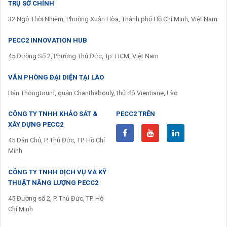
TRỤ SỞ CHÍNH
32 Ngô Thời Nhiệm, Phường Xuân Hòa, Thành phố Hồ Chí Minh, Việt Nam
PECC2 INNOVATION HUB
45 Đường Số 2, Phường Thủ Đức, Tp. HCM, Việt Nam
VĂN PHÒNG ĐẠI DIỆN TẠI LÀO
Bản Thongtoum, quận Chanthabouly, thủ đô Vientiane, Lào
CÔNG TY TNHH KHẢO SÁT &
PECC2 TRÊN
XÂY DỰNG PECC2
45 Dân Chủ, P. Thủ Đức, TP. Hồ Chí
Minh
CÔNG TY TNHH DỊCH VỤ VÀ KỸ
THUẬT NĂNG LƯỢNG PECC2
45 Đường số 2, P. Thủ Đức, TP. Hò
Chí Minh