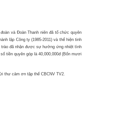
 đoàn và Đoàn Thanh niên đã tổ chức quyên
thành lập
C
ông ty (1985-2011) và thể hiện tinh
 trào đã nhận được sự hưởng ứng nhiệt tình
g số tiền quyên góp là 40,000,000đ (Bốn mươi
à gửi thư cảm ơn tập thể CBCNV TV2.