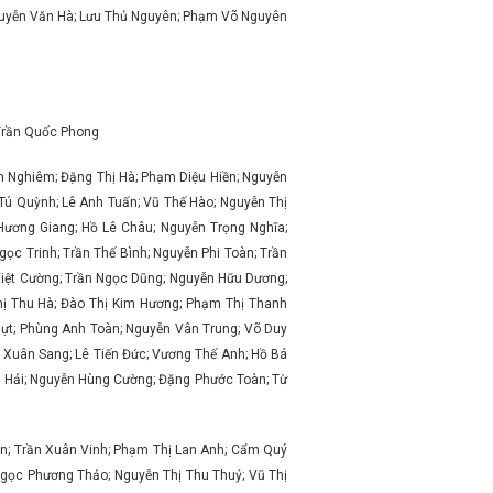
guyễn Văn Hà; Lưu Thủ Nguyên; Phạm Võ Nguyên
 Trần Quốc Phong
 Nghiêm; Đặng Thị Hà; Phạm Diệu Hiền; Nguyễn
 Tú Quỳnh; Lê Anh Tuấn; Vũ Thế Hào; Nguyễn Thị
Hương Giang; Hồ Lê Châu; Nguyễn Trọng Nghĩa;
c Trinh; Trần Thế Bình; Nguyễn Phi Toàn; Trần
Việt Cường; Trần Ngọc Dũng; Nguyễn Hữu Dương;
Thị Thu Hà; Đào Thị Kim Hương; Phạm Thị Thanh
hựt; Phùng Anh Toàn; Nguyễn Vân Trung; Võ Duy
 Xuân Sang; Lê Tiến Đức; Vương Thế Anh; Hồ Bá
n Hải; Nguyễn Hùng Cường; Đặng Phước Toàn; Từ
oán; Trần Xuân Vinh; Phạm Thị Lan Anh; Cẩm Quý
 Ngọc Phương Thảo; Nguyễn Thị Thu Thuỷ; Vũ Thị