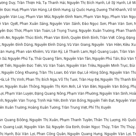
ờng Duy; Trần Thiện Hà; Tạ Thanh Hải; Nguyễn Thị Bích Hạnh; Lê Sỹ Hạnh; Lê 
ễn Đức Huệ; Phạm Văn Hùng; Lê Đình Hưng; Lý Quốc Hưng; Dương Thế Khanh; Võ Viết
Nguyễn Văn Luỵ; Phạm Văn Mùi; Nguyễn Đình Nam; Phạm Văn Ngọ; Phạm Văn Ngọ
ê Văn Qyết; Phan Xuân Sáng; Nguyễn Văn Sánh; Đào Ngọc Sơn; Phan Văn Sơn; 
ễn Đức Thời; Phạm Văn Toản; Lê Trọng Trung; Nguyễn Xuân Trường; Phan Thanh
nh An; Nguyễn Thúc Bình; Phan Văn Bình; Quyền Đình Bình; Trần Viết Công; Đặng
; Nguyễn Đình Dũng; Nguyễn Đình Dũng; Vũ Văn Giang; Nguyễn Văn Hiền; Kiều X
 Văn Hưng; Phan văn Khiêm; Vũ Văn Kỷ; Lê Thanh Lam; Ngô Quang Luận; Trần Văn 
 Sử; Nguyễn Phú Tạ; Thái Quang Tâm; Nguyễn Văn Tân; Nguyễn Phú Tấn; Bùi Văn
ệt Tiến; Nguyễn Đức Tiến; Vũ Văn Toản; Nguyễn Văn Triều; Nguyễn Minh Trực; Bù
; Nguyễn Công Khương; Trần Thị Loan; Đỗ Văn Đại; Lê Hồng Sông; Nguyễn Văn T
Hà; Lê Thị Vinh; Phan Thị Bích Nga; Võ Thị Tươi; Trần Huy Đệ; Nguyễn Thị Thanh
Sơn; Nguyễn Xuân Thông; Nguyễn Thị Kim Anh; Lê Văn Bền; Nguyễn Văn Bổng; P
n Lợi; Phạm Văn Luyện; Đặng Quang Nông; Phạm Văn Phường; Nguyễn Văn Sinh; Ho
nh; Nguyễn Văn Trọng; Trịnh Hải Yến; Đinh Văn Bổng; Nguyễn Tiến Đạt; Nguyễn Vă
ễn Xuân Trường; Hoàng Xuân Tường; Trần Trung Việt; Phí Thị Xuyến
ần Quang Bôông; Nguyễn Thị Xuân; Phạm Thanh Tuyền; Thân Thị Lượng; Hồ Quố
m Quang Luật; Nguyễn Văn Sử; Nguyễn Gia Định; Đoàn Ngọc Thủy; Trần Thị Thủy;
 Thị Hạnh; Bùi Văn Lợi; Phan Công Quân; Nguyễn Quang Hưng; Nguyễn Văn Lợi; T