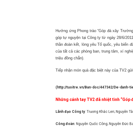
Hưởng ứng Phong trào “Góp đá xây Trường 
góp tự nguyện tại Công ty từ ngày 28/6/201
thần đoàn kết, lòng yêu
T
ổ quốc, yêu biển 
của tất cả các phòng ban, trung tâm, xí ngh
triệu đồng chẵn).
Tiếp nhận món quà đặc biệt này của TV2 gửi
(
http://tuoitre.vn/Ban-doc/447342/De-danh-t
Những cánh tay TV2 đã nhiệt tình “Góp 
Lãnh đạo Công ty
:
Trương Khắc Len; Nguyễn Tà
Công đoàn
: Nguyễn Quốc Công; Nguyễn Đức B