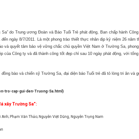
Sa” do Trung ương Đoàn và Báo Tuổi Trẻ phát động, Ban chấp hành Công
1 đến ngày 8/7/2011. Là một phong trào thiết thực nhân dịp kỷ niệm 26 năm 
đảo và quyết tâm bảo vệ vững chắc chủ quyền Việt Nam ở Trường Sa, phong
iệp của Công ty và đã thành công tốt đẹp chỉ sau 10 ngày phát động, với tổn
 đồng bào và chiến sỹ Trường Sa, đại diện báo Tuổi trẻ đã tỏ lòng tri ân v
ien-tro-cap-gui-den-Truong-Sa.html
)
đá xây Trường Sa”:
i Anh; Phạm Văn Thảo; Nguyễn Việt Dũng, Nguyễn Trọng Nam
an