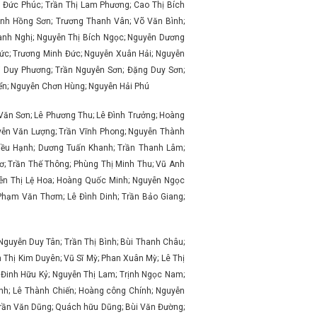
 Đức Phúc; Trần Thị Lam Phương; Cao Thị Bích
inh Hồng Sơn; Trương Thanh Vân; Võ Văn Bình;
anh Nghị; Nguyễn Thị Bích Ngọc; Nguyễn Dương
ức; Trương Minh Đức; Nguyễn Xuân Hải; Nguyễn
 Duy Phương; Trần Nguyễn Sơn; Đặng Duy Sơn;
iển; Nguyễn Chơn Hùng; Nguyễn Hải Phú
Văn Sơn; Lê Phương Thu; Lê Đình Trưởng; Hoàng
yễn Văn Lượng; Trần Vĩnh Phong; Nguyễn Thành
Kiều Hạnh; Dương Tuấn Khanh; Trần Thanh Lâm;
; Trần Thế Thông; Phùng Thị Minh Thu; Vũ Anh
yễn Thị Lệ Hoa; Hoàng Quốc Minh; Nguyễn Ngọc
Phạm Văn Thơm; Lê Đình Dinh; Trần Bảo Giang;
guyễn Duy Tân; Trần Thị Bình; Bùi Thanh Châu;
Thị Kim Duyên; Vũ Sĩ Mỳ; Phan Xuân Mỳ; Lê Thị
 Đinh Hữu Kỷ; Nguyễn Thị Lam; Trịnh Ngọc Nam;
nh; Lê Thành Chiến; Hoàng công Chính; Nguyễn
Trần Văn Dũng; Quách hữu Dũng; Bùi Văn Đường;