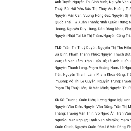
Ánh Tuyết; Nguyễn Thị Bình Vinh; Nguyễn Văn
Thuỷ; Bùi Hải Yến; Đậu Thị Thủy An; Hoàng T
Nguyễn Văn Can; Vương Hồng Đạt; Nguyễn Sỹ H
Quốc Thái; Tạ Xuân Thanh; Ninh Quốc Trung; 
Hoàng; Nguyễn Duy Hùng; Đào Đăng Khoa; Phạ
Nguyễn Nhật Tài; Lê Thị Thắm; Nguyễn Công Tr
TLĐ:
Trần Thị Thuý Duyên; Nguyễn Thị Thu Hiền
Bá Bình; Phạm Thanh Phúc; Nguyễn Thạch Bút;
Văn; Lê Văn Tâm; Trần Tuấn Tú; Lê Anh Tuấn;
Nguyễn Thanh Long; Phạm Hoàng Nam; Lê Nguyê
Tiến; Nguyễn Thanh Lâm; Phạm Khoa Đăng; Trầ
Phương; Võ Thị Lệ Quyên; Nguyễn Trung; Trươ
Phạm Thị Thuỳ Liên; Hồ Văn Minh; Nguyễn Thị 
XNKS:
Trương Xuân Hiển; Lương Ngọc Kỷ; Lương
Nguyễn Văn Diễn; Nguyễn Văn Dũng; Trần Thị M
Thắng; Trương Văn Thìn; Võ Ngọc Ân; Trần Văn
Nguyễn Văn Nghiệp; Trịnh Văn Nhuyễn; Phạm V
Xuân Chính; Nguyễn Xuân Đắc; Lê Văn Đăng; Ph