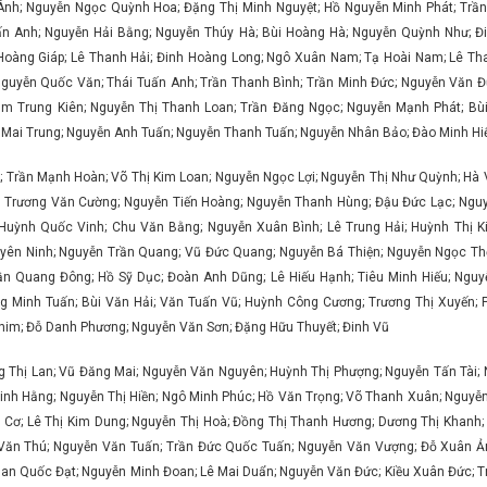
 Ánh; Nguyễn Ngọc Quỳnh Hoa; Đặng Thị Minh Nguyệt; Hồ Nguyễn Minh Phát; Trần
uấn Anh; Nguyễn Hải Bằng; Nguyễn Thúy Hà; Bùi Hoàng Hà; Nguyễn Quỳnh Như; Đ
oàng Giáp; Lê Thanh Hải; Đinh Hoàng Long; Ngô Xuân Nam; Tạ Hoài Nam; Lê Th
Nguyễn Quốc Văn; Thái Tuấn Anh; Trần Thanh Bình; Trần Minh Đức; Nguyễn Văn Đ
m Trung Kiên; Nguyễn Thị Thanh Loan; Trần Đăng Ngọc; Nguyễn Mạnh Phát; Bùi
í; Mai Trung; Nguyễn Anh Tuấn; Nguyễn Thanh Tuấn; Nguyễn Nhân Bảo; Đào Minh H
; Trần Mạnh Hoàn; Võ Thị Kim Loan; Nguyễn Ngọc Lợi; Nguyễn Thị Như Quỳnh; Hà 
 Trương Văn Cường; Nguyễn Tiến Hoàng; Nguyễn Thanh Hùng; Đậu Đức Lạc; Ngu
 Huỳnh Quốc Vinh; Chu Văn Bằng; Nguyễn Xuân Bình; Lê Trung Hải; Huỳnh Thị 
n Ninh; Nguyễn Trần Quang; Vũ Đức Quang; Nguyễn Bá Thiện; Nguyễn Ngọc Thơ
n Quang Đông; Hồ Sỹ Dục; Đoàn Anh Dũng; Lê Hiếu Hạnh; Tiêu Minh Hiếu; Ngu
ng Minh Tuấn; Bùi Văn Hải; Văn Tuấn Vũ; Huỳnh Công Cương; Trương Thị Xuyến; 
Phim; Đỗ Danh Phương; Nguyễn Văn Sơn; Đặng Hữu Thuyết; Đinh Vũ
 Thị Lan; Vũ Đăng Mai; Nguyễn Văn Nguyên; Huỳnh Thị Phượng; Nguyễn Tấn Tài; N
inh Hằng; Nguyễn Thị Hiền; Ngô Minh Phúc; Hồ Văn Trọng; Võ Thanh Xuân; Nguyễn 
 Cơ; Lê Thị Kim Dung; Nguyễn Thị Hoà; Đồng Thị Thanh Hương; Dương Thị Khanh;
ăn Thú; Nguyễn Văn Tuấn; Trần Đức Quốc Tuấn; Nguyễn Văn Vượng; Đỗ Xuân Ả
an Quốc Đạt; Nguyễn Minh Đoan; Lê Mai Duẩn; Nguyễn Văn Đức; Kiều Xuân Đức; 