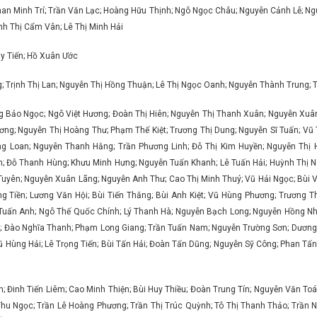
n Minh Trí; Trần Văn Lạc; Hoàng Hữu Thịnh; Ngô Ngọc Châu; Nguyễn Cảnh Lễ; N
nh Thị Cẩm Vân; Lê Thị Minh Hải
y Tiến; Hồ Xuân Ước
; Trịnh Thị Lan; Nguyễn Thị Hồng Thuận; Lê Thị Ngọc Oanh; Nguyễn Thành Trung;
Bảo Ngọc; Ngô Việt Hương; Đoàn Thị Hiên; Nguyễn Thị Thanh Xuân; Nguyễn Xuân
ơng; Nguyễn Thị Hoàng Thư; Phạm Thế Kiệt; Trương Thị Dung; Nguyễn Sĩ Tuấn; Vũ
g Loan; Nguyễn Thanh Hằng; Trần Phương Linh; Đỗ Thị Kim Huyền; Nguyễn Thị 
Đỗ Thanh Hùng; Khưu Minh Hưng; Nguyễn Tuấn Khanh; Lê Tuấn Hải; Huỳnh Thị Ngọ
uyên; Nguyễn Xuân Lãng; Nguyễn Anh Thư; Cao Thị Minh Thuý; Vũ Hải Ngọc; Bùi 
g Tiền; Lương Văn Hội; Bùi Tiến Thắng; Bùi Anh Kiệt; Vũ Hùng Phương; Trương 
 Tuấn Anh; Ngô Thế Quốc Chính; Lý Thanh Hà; Nguyễn Bạch Long; Nguyễn Hồng N
y; Đào Nghĩa Thanh; Phạm Long Giang; Trần Tuấn Nam; Nguyễn Trường Sơn; Dương
 Hùng Hải; Lê Trọng Tiến; Bùi Tấn Hải; Đoàn Tấn Dũng; Nguyễn Sỹ Công; Phan Tấ
; Đinh Tiến Liêm; Cao Minh Thiện; Bùi Huy Thiều; Đoàn Trung Tín; Nguyễn Văn T
ị Thu Ngọc; Trần Lê Hoàng Phương; Trần Thị Trúc Quỳnh; Tô Thị Thanh Thảo; Trần