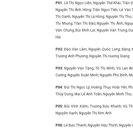
P01
: Lê Thị Ngọc Liên; Nguyễn Thế Khải; Trầ
Nguyễn Thị Ánh Hồng; Trần Ngọc Tiến; Lê Văn 
Thị Oanh; Nguyễn Thị Lệ Hồng; Nguyễn Thị Tho
Thị Nhung; Trần Thị Đào; Nguyễn Thị Ánh; Ngu
Văn Chưng; Bùi Đình Lợi; Nguyễn Văn Trung; 
Hải
P02:
Đào Văn Lâm; Nguyễn Quốc Long; Đặng Ki
Trương Anh Phương; Nguyễn Thị Hương Giang
P03:
Nguyễn Văn Tặng; Tô Thị Minh; Vũ Lan A
Cường; Nguyễn Xuân Minh; Nguyễn Phú Bình; M
P04:
Bùi Thị Ngọc Lý; Hoàng Thụy Hoài Yến; Ph
Thùy Dung; Mai Lê Anh Toàn; Nguyễn Minh Thu;
P05:
Bùi Vĩnh Xiêm; Trương Bửu Khanh; Vũ Th
Nguyên Hạnh; Nguyễn Thị Kim Anh
P06:
Lê Đức Thanh; Nguyễn Hữu Thịnh; Nguyễn 