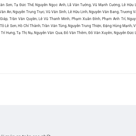
 Sơn; Tạ Đức Thể; Nguyễn Ngọc Anh; Lã Văn Tưởng; Vũ Mạnh Cường; Lê Hữu Lợ
ăn An; Nguyễn Trung Trực; Vũ Văn Sinh; Lê Hữu Linh; Nguyễn Văn Bang; Trương 
Giáp; Trần Văn Quyền; Lê Vũ Thanh Minh; Phạm Xuân Đính; Phạm Anh Trí; Nguy
; Tô Lê Sơn; Hồ Chí Thành; Trần Văn Tùng; Nguyễn Trung Thiện; Đặng Hùng Mạnh; 
ỗ Trí Hưng; Tạ Thị Nụ; Nguyễn Văn Qua; Đỗ Văn Thêm; Đỗ Văn Xuyên; Nguyễn Đức 