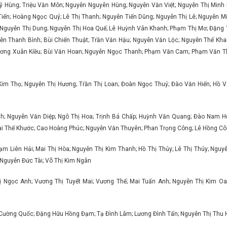
n Sỹ Hùng; Triệu Văn Môn; Nguyễn Nguyên Hùng; Nguyễn Văn Việt; Nguyễn Thị Min
Tiến; Hoàng Ngọc Quý; Lê Thị Thanh; Nguyễn Tiến Dũng; Nguyễn Thị Lê; Nguyễn M
; Nguyễn Thị Dung; Nguyễn Thị Hoa Quế; Lê Huỳnh Vân Khanh; Phạm Thị Mơ; Đặng 
yễn Thanh Bình; Bùi Chiến Thuật; Trần Văn Hậu; Nguyễn Văn Lộc; Nguyễn Thế K
Dương Xuân Kiều; Bùi Văn Hoan; Nguyễn Ngọc Thanh; Phạm Văn Cam; Phạm Văn 
m Thọ; Nguyễn Thị Hương; Trần Thị Loan; Đoàn Ngọc Thuỷ; Đào Văn Hiến; Hồ V
nh; Nguyễn Văn Diệp; Ngô Thị Hoa; Trịnh Bá Chấp; Huỳnh Văn Quang; Đào Nam 
ai Thế Khước; Cao Hoàng Phúc; Nguyễn Văn Thuyên; Phan Trọng Công; Lê Hồng C
ạm Liên Hải; Mai Thị Hòa; Nguyễn Thị Kim Thanh; Hồ Thị Thủy; Lê Thị Thúy; Ngu
 Nguyễn Đức Tài; Võ Thị Kim Ngân
ị Ngọc Anh; Vương Thị Tuyết Mai; Vương Thế; Mai Tuấn Anh; Nguyễn Thị Kim O
Cường Quốc; Đặng Hữu Hồng Đạm; Tạ Đình Lâm; Lương Đình Tấn; Nguyễn Thị Thu 