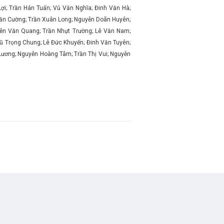
i; Trần Hán Tuấn; Vũ Văn Nghĩa; Đinh Văn Hà;
Văn Cường; Trần Xuân Long; Nguyễn Doãn Huyên;
ễn Văn Quang; Trần Nhựt Trường; Lê Văn Nam;
Vũ Trọng Chung; Lê Đức Khuyến; Đinh Văn Tuyên;
Lương; Nguyễn Hoàng Tâm; Trần Thị Vui; Nguyễn