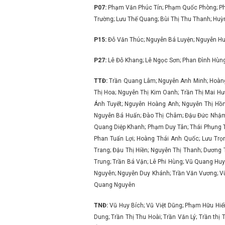
P07:
Phạm Văn Phúc Tín; Phạm Quốc Phòng; Pha
Trường; Lưu Thế Quang; Bùi Thị Thu Thanh; Huỳ
P15:
Đỗ Văn Thúc; Nguyễn Bá Luyện; Nguyễn Hu
P27:
Lê Đỗ Khang; Lê Ngọc Sơn; Phan Đình Hùng
TTĐ:
Trần Quang Lâm; Nguyễn Anh Minh; Hoàng 
Thị Hoa; Nguyễn Thị Kim Oanh; Trần Thị Mai Hư
Ánh Tuyết; Nguyễn Hoàng Anh; Nguyễn Thị Hồn
Nguyễn Bá Huấn; Đào Thị Châm; Đậu Đức Nhậm; 
Quang Diệp Khanh; Phạm Duy Tân; Thái Phụng T
Phan Tuấn Lợi; Hoàng Thái Anh Quốc; Lưu Trọn
Trang; Đậu Thị Hiền; Nguyễn Thị Thanh; Dương
Trung; Trần Bá Vận; Lê Phi Hùng; Vũ Quang Hu
Nguyên; Nguyễn Duy Khánh; Trần Văn Vương; Vũ
Quang Nguyên
TNĐ:
Vũ Huy Bích; Vũ Việt Dũng; Phạm Hữu Hiển
Dung; Trần Thị Thu Hoài; Trần Văn Lý; Trần th