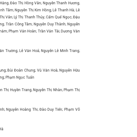
h Hằng; Đào Thị Hồng Vân; Nguyễn Thanh Hương;
inh Tâm; Nguyễn Thị Kim Hồng; Lê Thanh Hà; Lê
Thị Vân; Lý Thị Thanh Thủy; Cẩm Quế Ngọc; Đậu
hang; Trần Công Tâm; Nguyễn Duy Thành; Nguyễn
Thắm; Phạm Văn Hoàn; Trần Văn Tài; Dương Văn
ăn Trường; Lê Văn Hoá; Nguyễn Lê Minh Trang;
Hưng; Bùi Đoàn Chung; Vũ Văn Hoà; Nguyễn Hữu
ông; Phạm Ngọc Tuấn
yễn Thị Huyền Trang; Nguyễn Thị Nhàn; Phạm Thị
anh; Nguyễn Hoàng Thi; Đào Duy Tiến; Phạm Võ
Hà