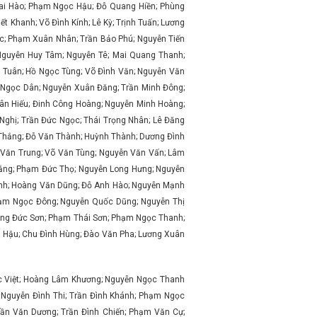
Mai Hào; Phạm Ngọc Hậu; Đỗ Quang Hiền; Phùng
 Khanh; Võ Đình Kính; Lê Kỳ; Trịnh Tuấn; Lương
c; Phạm Xuân Nhân; Trần Bảo Phú; Nguyễn Tiến
Nguyễn Huy Tâm; Nguyễn Tê; Mai Quang Thanh;
 Tuân; Hồ Ngọc Tùng; Võ Đình Văn; Nguyễn Văn
 Ngọc Dân; Nguyễn Xuân Đăng; Trần Minh Đông;
uân Hiếu; Đinh Công Hoàng; Nguyễn Minh Hoàng;
Nghị; Trần Đức Ngọc; Thái Trọng Nhân; Lê Đăng
 Thắng; Đỗ Văn Thành; Huỳnh Thành; Dương Đình
i Văn Trung; Võ Văn Tùng; Nguyễn Văn Vấn; Lâm
hắng; Phạm Đức Thọ; Nguyễn Long Hưng; Nguyễn
 Bình; Hoàng Văn Dũng; Đỗ Anh Hào; Nguyễn Mạnh
hạm Ngọc Đông; Nguyễn Quốc Dũng; Nguyễn Thị
àng Đức Sơn; Phạm Thái Sơn; Phạm Ngọc Thanh;
n Hậu; Chu Đình Hùng; Đào Văn Pha; Lương Xuân
c Việt; Hoàng Lâm Khương; Nguyễn Ngọc Thanh
 Nguyễn Đình Thi; Trần Đình Khánh; Phạm Ngọc
rần Văn Dương; Trần Đình Chiến; Phạm Văn Cự;