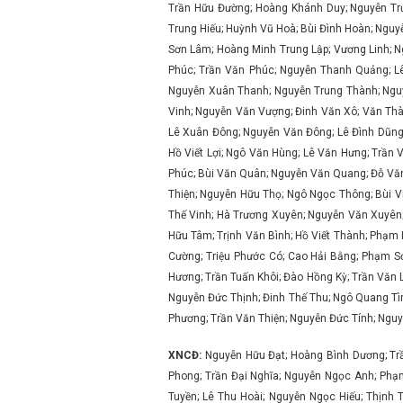
Trần Hữu Đường; Hoàng Khánh Duy; Nguyễn Trư
Trung Hiếu; Huỳnh Vũ Hoà; Bùi Đình Hoàn; Nguy
Sơn Lâm; Hoàng Minh Trung Lập; Vương Linh; 
Phúc; Trần Văn Phúc; Nguyễn Thanh Quảng; L
Nguyễn Xuân Thanh; Nguyễn Trung Thành; Nguy
Vinh; Nguyễn Văn Vượng; Đinh Văn Xô; Văn Thà
Lê Xuân Đông; Nguyễn Văn Đông; Lê Đình Dũng
Hồ Viết Lợi; Ngô Văn Hùng; Lê Văn Hưng; Trần
Phúc; Bùi Văn Quân; Nguyễn Văn Quang; Đỗ Văn
Thiện; Nguyễn Hữu Thọ; Ngô Ngọc Thông; Bùi Vi
Thế Vinh; Hà Trương Xuyên; Nguyễn Văn Xuyên
Hữu Tâm; Trịnh Văn Bình; Hồ Viết Thành; Phạm 
Cường; Triệu Phước Có; Cao Hải Bằng; Phạm 
Hương; Trần Tuấn Khôi; Đào Hồng Kỳ; Trần Vă
Nguyễn Đức Thịnh; Đinh Thế Thu; Ngô Quang Tì
Phương; Trần Văn Thiện; Nguyễn Đức Tính; Nguy
XNCĐ:
Nguyễn Hữu Đạt; Hoàng Bình Dương; Tr
Phong; Trần Đại Nghĩa; Nguyễn Ngọc Anh; Phạ
Tuyền; Lê Thu Hoài; Nguyễn Ngọc Hiếu; Thịnh