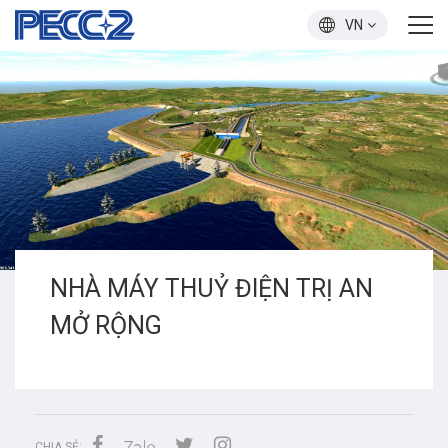
VN
NHÀ MÁY THUỶ ĐIỆN TRỊ AN
MỞ RỘNG
CHIA SẺ: