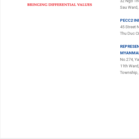
32 Ngo Tho
Sau Ward, 
PECC2 I
45 Street 
Thu Duc C
REPRESEN
MYANMA
No.274, Ya
11th Ward
Township,