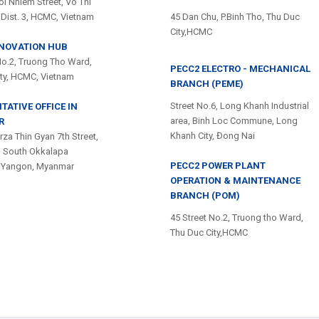
i Nhiem Street, Vo Thi
Dist. 3, HCMC, Vietnam
45 Dan Chu, P.Binh Tho, Thu Duc
City,HCMC
NNOVATION HUB
No.2, Truong Tho Ward,
PECC2 ELECTRO - MECHANICAL
ity, HCMC, Vietnam
BRANCH (PEME)
Street No.6, Long Khanh Industrial
TATIVE OFFICE IN
area, Binh Loc Commune, Long
R
Khanh City, Đong Nai
rza Thin Gyan 7th Street,
, South Okkalapa
PECC2 POWER PLANT
 Yangon, Myanmar
OPERATION & MAINTENANCE
BRANCH (POM)
45 Street No.2, Truong tho Ward,
Thu Duc City,HCMC