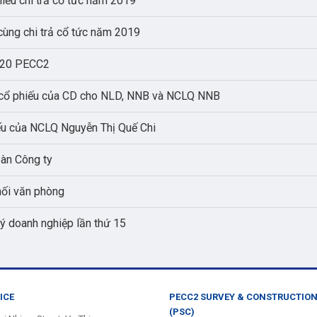
hiếu chi trả cổ tức năm 2019
cùng chi trả cổ tức năm 2019
2020 PECC2
 cổ phiếu của CD cho NLD, NNB và NCLQ NNB
iếu của NCLQ Nguyễn Thị Quế Chi
oàn Công ty
hối văn phòng
ý doanh nghiệp lần thứ 15
ICE
PECC2 SURVEY & CONSTRUCTIO
(PSC)