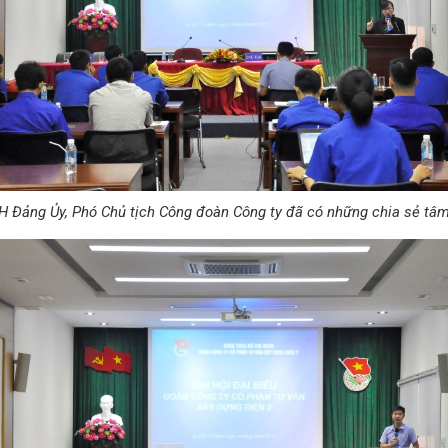
ảng Ủy, Phó Chủ tịch Công đoàn Công ty đã có những chia sẻ tâm 