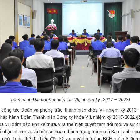
Toàn cảnh Đại hội Đại biểu lần VII, nhiệm kỳ (2017 – 2022)
t công tác Đoàn và phong trào thanh niên khóa VI, nhiệm kỳ 2013
hấp hành Đoàn Thanh niên Công ty khóa VII, nhiệm kỳ 2017-2022 gồm 
a VII đảm bảo tính kế thừa, vừa thể hiện quyết tâm đổi mới và sự ch
 nhận nhiệm vụ và hứa sẽ hoàn thành trọng trách mà Ban Lãnh đạo
ao phó. Toàn thể đại biểu đều kỳ vọng và tin tưởng BCH mới sẽ lãnh