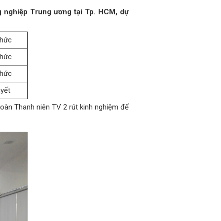
g nghiệp Trung ương tại Tp. HCM, dự
thức
thức
thức
uyết
 Đoàn Thanh niên TV 2 rút kinh nghiệm để