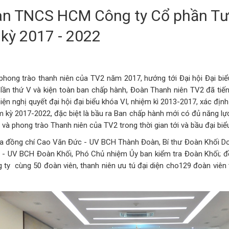
oàn TNCS HCM Công ty Cổ phần Tư
m kỳ 2017 - 2022
phong trào thanh niên của TV2 năm 2017, hướng tới Đại hội Đại bi
ần thứ V và kiện toàn ban chấp hành, Đoàn Thanh niên TV2 đã tiến 
hiện nghị quyết đại hội đại biểu khóa VI, nhiệm kì 2013-2017, xác đ
m kỳ 2017-2022, đặc biệt là bầu ra Ban chấp hành mới có đủ năng lực
và phong trào Thanh niên của TV2 trong thời gian tới và bầu đại biểu
ủa đồng chí Cao Văn Đức - UV BCH Thành Đoàn, Bí thư Đoàn Khối D
 - UV BCH Đoàn Khối, Phó Chủ nhiệm Ủy ban kiểm tra Đoàn Khối;
ty cùng 50 đoàn viên, thanh niên ưu tú đại diện cho129 đoàn viên