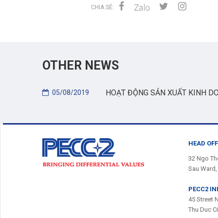
CHIA SẺ:
OTHER NEWS
HOẠT ĐỘNG SẢN XUẤT KINH DO
05/08/2019
HEAD OFF
32 Ngo Tho
Sau Ward, 
PECC2 I
45 Street 
Thu Duc C