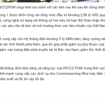
ECC2POM chụp hình lưu niệm với các bên sau khi sau khi đóng điện
ong 1 được khởi công với tổng mức đầu tư khoảng 2,58 tỷ USD, q
át, công nghệ sử dụng với thông số hơi siêu tới hạn đốt than nhập khẩ
o các yêu cầu về bảo vệ môi trường theo các tiêu chuẩn của Việt Nam, 
 cung cấp cho hệ thống điện khoảng 9 tỷ kWh/năm, tăng cường năng
và các tỉnh thành phía Nam, qua đó góp phần giảm sự phụ thuộc của
iảm sản lượng điện phải truyền tải từ Bắc vào Nam, giảm tổn thất điệ
đã khẳng định khả năng và năng lực của PECC2-POM trong lĩnh vực
 thế mạnh cung cấp các dịch vụ như Commissioning Nhà máy điện 
ệu suất và độ tin cậy tối đa.