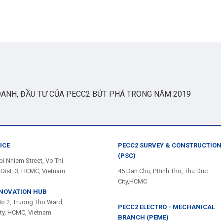
ANH, ĐẦU TƯ CỦA PECC2 BỨT PHÁ TRONG NĂM 2019
ICE
PECC2 SURVEY & CONSTRUCTIO
(PSC)
i Nhiem Street, Vo Thi
Dist. 3, HCMC, Vietnam
45 Dan Chu, P.Binh Tho, Thu Duc
City,HCMC
NNOVATION HUB
No.2, Truong Tho Ward,
PECC2 ELECTRO - MECHANICAL
ity, HCMC, Vietnam
BRANCH (PEME)