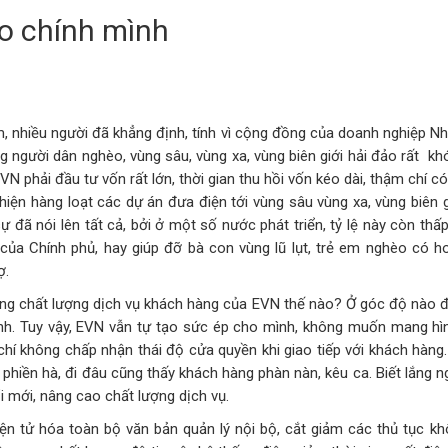
o chính mình
, nhiều người đã khẳng định, tính vì cộng đồng của doanh nghiệp Nh
g người dân nghèo, vùng sâu, vùng xa, vùng biên giới hải đảo rất k
EVN phải đầu tư vốn rất lớn, thời gian thu hồi vốn kéo dài, thậm chí 
 hiện hàng loạt các dự án đưa điện tới vùng sâu vùng xa, vùng biên
 đã nói lên tất cả, bởi ở một số nước phát triển, tỷ lệ này còn thấ
của Chính phủ, hay giúp đỡ bà con vùng lũ lụt, trẻ em nghèo có 
ợ.
ưng chất lượng dịch vụ khách hàng của EVN thế nào? Ở góc độ nào đ
anh. Tuy vậy, EVN vẫn tự tạo sức ép cho mình, không muốn mang hìn
chí không chấp nhận thái độ cửa quyền khi giao tiếp với khách hàn
phiền hà, đi đâu cũng thấy khách hàng phàn nàn, kêu ca. Biết lắng ngh
i mới, nâng cao chất lượng dịch vụ.
 tử hóa toàn bộ văn bản quản lý nội bộ, cắt giảm các thủ tục khôn