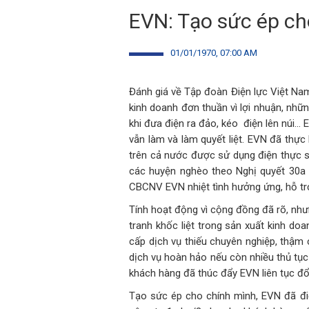
EVN: Tạo sức ép ch
01/01/1970, 07:00 AM
Đánh giá về Tập đoàn Điện lực Việt Nam
kinh doanh đơn thuần vì lợi nhuận, nhữn
khi đưa điện ra đảo, kéo điện lên núi… 
vẫn làm và làm quyết liệt. EVN đã thực
trên cả nước được sử dụng điện thực sự
các huyện nghèo theo Nghị quyết 30a 
CBCNV EVN nhiệt tình hưởng ứng, hỗ tr
Tính hoạt động vì cộng đồng đã rõ, nh
tranh khốc liệt trong sản xuất kinh do
cấp dịch vụ thiếu chuyên nghiệp, thậm 
dịch vụ hoàn hảo nếu còn nhiều thủ tục 
khách hàng đã thúc đẩy EVN liên tục đổ
Tạo sức ép cho chính mình, EVN đã điện