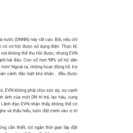
à nước (DNNN) này rất cao. Bởi, nếu chỉ
hó có cơ hội được sử dụng điện. Thực tế,
có nơi không thể thu hồi được, nhưng EVN
 giới hải đảo. Con số hơn 98% số hộ dân
p hơn! Ngoài ra, những hoạt động hỗ trợ
hoàn cảnh đặc biệt khó khăn… đều được
ó, EVN không phải chịu sức ép, sự cạnh
h ảnh của một DN trì trệ, lạc hậu, cung
g. Lãnh đạo EVN nhận thấy, không thể có
e và thấu hiểu, luôn đặt mình vào vị trí
g cần thiết, rút ngắn thời gian lắp đặt