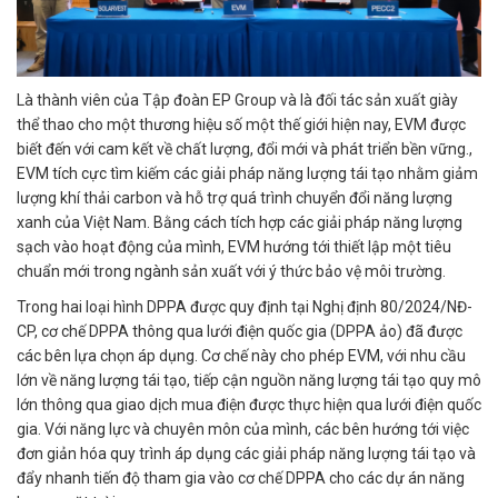
Là thành viên của Tập đoàn EP Group và là đối tác sản xuất giày
thể thao cho một thương hiệu số một thế giới hiện nay, EVM được
biết đến với cam kết về chất lượng, đổi mới và phát triển bền vững.,
EVM tích cực tìm kiếm các giải pháp năng lượng tái tạo nhằm giảm
lượng khí thải carbon và hỗ trợ quá trình chuyển đổi năng lượng
xanh của Việt Nam. Bằng cách tích hợp các giải pháp năng lượng
sạch vào hoạt động của mình, EVM hướng tới thiết lập một tiêu
chuẩn mới trong ngành sản xuất với ý thức bảo vệ môi trường.
Trong hai loại hình DPPA được quy định tại Nghị định 80/2024/NĐ-
CP, cơ chế DPPA thông qua lưới điện quốc gia (DPPA ảo) đã được
các bên lựa chọn áp dụng. Cơ chế này cho phép EVM, với nhu cầu
lớn về năng lượng tái tạo, tiếp cận nguồn năng lượng tái tạo quy mô
lớn thông qua giao dịch mua điện được thực hiện qua lưới điện quốc
gia. Với năng lực và chuyên môn của mình, các bên hướng tới việc
đơn giản hóa quy trình áp dụng các giải pháp năng lượng tái tạo và
đẩy nhanh tiến độ tham gia vào cơ chế DPPA cho các dự án năng