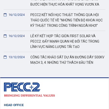
BƯỚC HIỆN THỰC HÓA KHÁT VỌNG VƯƠN XA
16/12/2024
PECC2 KẾT NỐI HỌC THUẬT THÔNG QUA HỘI
THẢO QUỐC TẾ VỀ “NHỮNG TIẾN BỘ KHOA HỌC
KỸ THUẬT TRONG CÔNG TRÌNH NGOÀI KHƠI”
16/12/2024
LỄ KÝ KẾT HỢP TÁC GIỮA FIRST SOLAR VÀ
PECC2: ĐẨY MẠNH QUAN HỆ ĐỐI TÁC TRONG
LĨNH VỰC NĂNG LƯỢNG TÁI TẠO
13/12/2024
CÔNG TÁC KHẢO SÁT DỰ ÁN ĐƯỜNG DÂY 500KV
MẠCH 3, 4: NHỮNG THỬ THÁCH ĐẦU TIÊN
HEAD OFFICE