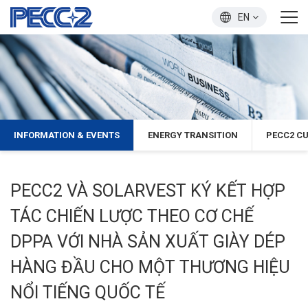
EN
INFORMATION & EVENTS
ENERGY TRANSITION
PECC2 C
PECC2 VÀ SOLARVEST KÝ KẾT HỢP
TÁC CHIẾN LƯỢC THEO CƠ CHẾ
DPPA VỚI NHÀ SẢN XUẤT GIÀY DÉP
HÀNG ĐẦU CHO MỘT THƯƠNG HIỆU
NỔI TIẾNG QUỐC TẾ