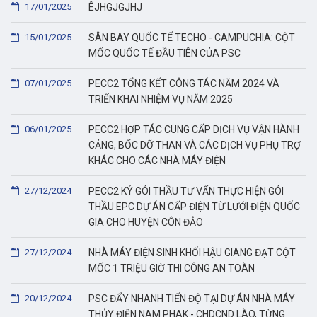
17/01/2025
ÊJHGJGJHJ
15/01/2025
SÂN BAY QUỐC TẾ TECHO - CAMPUCHIA: CỘT
MỐC QUỐC TẾ ĐẦU TIÊN CỦA PSC
07/01/2025
PECC2 TỔNG KẾT CÔNG TÁC NĂM 2024 VÀ
TRIỂN KHAI NHIỆM VỤ NĂM 2025
06/01/2025
PECC2 HỢP TÁC CUNG CẤP DỊCH VỤ VẬN HÀNH
CẢNG, BỐC DỠ THAN VÀ CÁC DỊCH VỤ PHỤ TRỢ
KHÁC CHO CÁC NHÀ MÁY ĐIỆN
27/12/2024
PECC2 KÝ GÓI THẦU TƯ VẤN THỰC HIỆN GÓI
THẦU EPC DỰ ÁN CẤP ĐIỆN TỪ LƯỚI ĐIỆN QUỐC
GIA CHO HUYỆN CÔN ĐẢO
27/12/2024
NHÀ MÁY ĐIỆN SINH KHỐI HẬU GIANG ĐẠT CỘT
MỐC 1 TRIỆU GIỜ THI CÔNG AN TOÀN
20/12/2024
PSC ĐẨY NHANH TIẾN ĐỘ TẠI DỰ ÁN NHÀ MÁY
THỦY ĐIỆN NAM PHAK - CHDCND LÀO, TỪNG