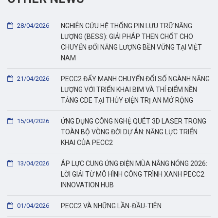
28/04/2026
NGHIÊN CỨU HỆ THỐNG PIN LƯU TRỮ NĂNG
LƯỢNG (BESS): GIẢI PHÁP THEN CHỐT CHO
CHUYỂN ĐỔI NĂNG LƯỢNG BỀN VỮNG TẠI VIỆT
NAM
21/04/2026
PECC2 ĐẨY MẠNH CHUYỂN ĐỔI SỐ NGÀNH NĂNG
LƯỢNG VỚI TRIỂN KHAI BIM VÀ THÍ ĐIỂM NỀN
TẢNG CDE TẠI THỦY ĐIỆN TRỊ AN MỞ RỘNG
15/04/2026
ỨNG DỤNG CÔNG NGHỆ QUÉT 3D LASER TRONG
TOÀN BỘ VÒNG ĐỜI DỰ ÁN: NĂNG LỰC TRIỂN
KHAI CỦA PECC2
13/04/2026
ÁP LỰC CUNG ỨNG ĐIỆN MÙA NẮNG NÓNG 2026:
LỜI GIẢI TỪ MÔ HÌNH CÔNG TRÌNH XANH PECC2
INNOVATION HUB
01/04/2026
PECC2 VÀ NHỮNG LẦN-ĐẦU-TIÊN