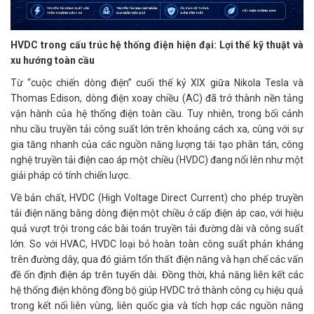
HVDC trong cấu trúc hệ thống điện hiện đại: Lợi thế kỹ thuật và
xu hướng toàn cầu
Từ “cuộc chiến dòng điện” cuối thế kỷ XIX giữa Nikola Tesla và
Thomas Edison, dòng điện xoay chiều (AC) đã trở thành nền tảng
vận hành của hệ thống điện toàn cầu. Tuy nhiên, trong bối cảnh
nhu cầu truyền tải công suất lớn trên khoảng cách xa, cùng với sự
gia tăng nhanh của các nguồn năng lượng tái tạo phân tán, công
nghệ truyền tải điện cao áp một chiều (HVDC) đang nổi lên như một
giải pháp có tính chiến lược.
Về bản chất, HVDC (High Voltage Direct Current) cho phép truyền
tải điện năng bằng dòng điện một chiều ở cấp điện áp cao, với hiệu
quả vượt trội trong các bài toán truyền tải đường dài và công suất
lớn. So với HVAC, HVDC loại bỏ hoàn toàn công suất phản kháng
trên đường dây, qua đó giảm tổn thất điện năng và hạn chế các vấn
đề ổn định điện áp trên tuyến dài. Đồng thời, khả năng liên kết các
hệ thống điện không đồng bộ giúp HVDC trở thành công cụ hiệu quả
trong kết nối liên vùng, liên quốc gia và tích hợp các nguồn năng