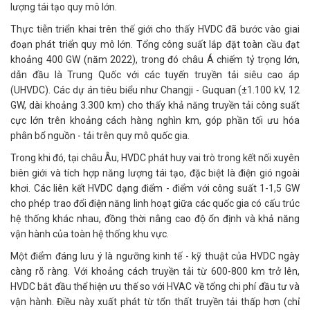
lượng tái tạo quy mô lớn.
Thực tiễn triển khai trên thế giới cho thấy HVDC đã bước vào giai
đoạn phát triển quy mô lớn. Tổng công suất lắp đặt toàn cầu đạt
khoảng 400 GW (năm 2022), trong đó châu Á chiếm tỷ trọng lớn,
dẫn đầu là Trung Quốc với các tuyến truyền tải siêu cao áp
(UHVDC). Các dự án tiêu biểu như Changji - Guquan (±1.100 kV, 12
GW, dài khoảng 3.300 km) cho thấy khả năng truyền tải công suất
cực lớn trên khoảng cách hàng nghìn km, góp phần tối ưu hóa
phân bổ nguồn - tải trên quy mô quốc gia.
Trong khi đó, tại châu Âu, HVDC phát huy vai trò trong kết nối xuyên
biên giới và tích hợp năng lượng tái tạo, đặc biệt là điện gió ngoài
khơi. Các liên kết HVDC dạng điểm - điểm với công suất 1-1,5 GW
cho phép trao đổi điện năng linh hoạt giữa các quốc gia có cấu trúc
hệ thống khác nhau, đồng thời nâng cao độ ổn định và khả năng
vận hành của toàn hệ thống khu vực.
Một điểm đáng lưu ý là ngưỡng kinh tế - kỹ thuật của HVDC ngày
càng rõ ràng. Với khoảng cách truyền tải từ 600-800 km trở lên,
HVDC bắt đầu thể hiện ưu thế so với HVAC về tổng chi phí đầu tư và
vận hành. Điều này xuất phát từ tổn thất truyền tải thấp hơn (chỉ