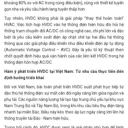
khoảng 80% so với AC trong cùng điều kiện), cùng với thiết kế tuyến
gọn nhẹ và yêu cầu hành lang tuyến thấp hơn.
Tuy nhiên, HVDC không phải là giải pháp “thay thế hoàn toàn”
HVAC. Việc tích hợp HVDC vào hệ thống điện hiện hữu đòi hỏi hệ
thống trạm chuyển đổi AC/DC có công nghệ cao, chi phí lớn và đặc
biệt là yêu cầu kiểm soát điện áp chặt chẽ tại hai đầu hệ thống
thông qua các giải pháp điều khiển như điều khiển điện áp tự động
(Automatic Voltage Control – AVC). Đây là yếu tố kỹ thuật then
chốt quyết định hiệu quả vận hành của các liên kết HVDC trong hệ
thống điện hỗn hợp AC/DC.
Hàm ý phát triển HVDC tại Việt Nam: Từ nhu cầu thực tiễn đến
định hướng triển khai
Đối với Việt Nam, bài toán phát triển HVDC xuất phát trực tiếp từ
đặc thù hệ thống điện: sự mất cân đối ngày càng lớn giữa nguồn và
phụ tải. Các nguồn năng lượng tái tạo tập trung chủ yếu tại khu vực
Nam Trung Bộ và Tây Nam Bộ, trong khi nhu cầu tiêu thụ điện tăng
nhanh tại miền Bắc. Điều này kéo theo áp lực ngày càng lớn lên hệ
thống truyền tải Bắc - Nam hiện hữu.
Trong bối cảnh đó, HVDC được xem là giải pháp phù hợp để hình