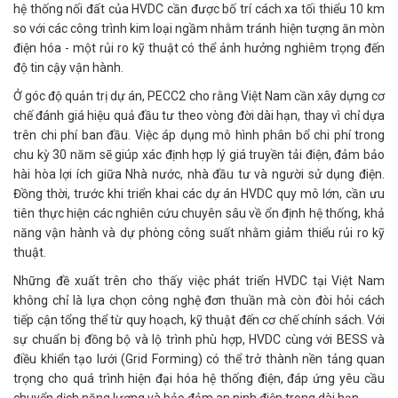
hệ thống nối đất của HVDC cần được bố trí cách xa tối thiểu 10 km
so với các công trình kim loại ngầm nhằm tránh hiện tượng ăn mòn
điện hóa - một rủi ro kỹ thuật có thể ảnh hưởng nghiêm trọng đến
độ tin cậy vận hành.
Ở góc độ quản trị dự án, PECC2 cho rằng Việt Nam cần xây dựng cơ
chế đánh giá hiệu quả đầu tư theo vòng đời dài hạn, thay vì chỉ dựa
trên chi phí ban đầu. Việc áp dụng mô hình phân bổ chi phí trong
chu kỳ 30 năm sẽ giúp xác định hợp lý giá truyền tải điện, đảm bảo
hài hòa lợi ích giữa Nhà nước, nhà đầu tư và người sử dụng điện.
Đồng thời, trước khi triển khai các dự án HVDC quy mô lớn, cần ưu
tiên thực hiện các nghiên cứu chuyên sâu về ổn định hệ thống, khả
năng vận hành và dự phòng công suất nhằm giảm thiểu rủi ro kỹ
thuật.
Những đề xuất trên cho thấy việc phát triển HVDC tại Việt Nam
không chỉ là lựa chọn công nghệ đơn thuần mà còn đòi hỏi cách
tiếp cận tổng thể từ quy hoạch, kỹ thuật đến cơ chế chính sách. Với
sự chuẩn bị đồng bộ và lộ trình phù hợp, HVDC cùng với BESS và
điều khiển tạo lưới (Grid Forming) có thể trở thành nền tảng quan
trọng cho quá trình hiện đại hóa hệ thống điện, đáp ứng yêu cầu
chuyển dịch năng lượng và bảo đảm an ninh điện trong dài hạn.