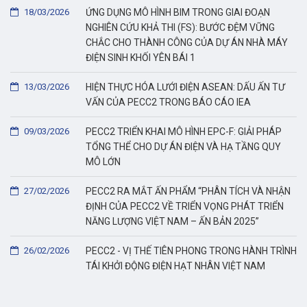
18/03/2026
ỨNG DỤNG MÔ HÌNH BIM TRONG GIAI ĐOẠN
NGHIÊN CỨU KHẢ THI (FS): BƯỚC ĐỆM VỮNG
CHẮC CHO THÀNH CÔNG CỦA DỰ ÁN NHÀ MÁY
ĐIỆN SINH KHỐI YÊN BÁI 1
13/03/2026
HIỆN THỰC HÓA LƯỚI ĐIỆN ASEAN: DẤU ẤN TƯ
VẤN CỦA PECC2 TRONG BÁO CÁO IEA
09/03/2026
PECC2 TRIỂN KHAI MÔ HÌNH EPC-F: GIẢI PHÁP
TỔNG THỂ CHO DỰ ÁN ĐIỆN VÀ HẠ TẦNG QUY
MÔ LỚN
27/02/2026
PECC2 RA MẮT ẤN PHẨM “PHÂN TÍCH VÀ NHẬN
ĐỊNH CỦA PECC2 VỀ TRIỂN VỌNG PHÁT TRIỂN
NĂNG LƯỢNG VIỆT NAM – ẤN BẢN 2025”
26/02/2026
PECC2 - VỊ THẾ TIÊN PHONG TRONG HÀNH TRÌNH
TÁI KHỞI ĐỘNG ĐIỆN HẠT NHÂN VIỆT NAM